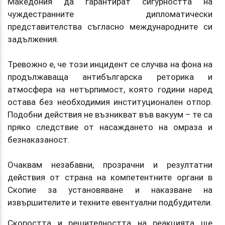
Македония да гарантират сигурността на
чуждестранните дипломатически
представителства съгласно международните си
задължения.
Тревожно е, че този инцидент се случва на фона на
продължаваща антибългарска реторика и
атмосфера на нетърпимост, която години наред
остава без необходимия институционален отпор.
Подобни действия не възникват във вакуум – те са
пряко следствие от насаждането на омраза и
безнаказаност.
Очаквам незабавни, прозрачни и резултатни
действия от страна на компетентните органи в
Скопие за установяване и наказване на
извършителите и техните евентуални подбудители.
Скоростта и решителността на реакцията ще