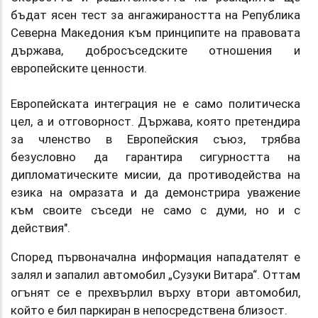
бъдат ясен тест за ангажираността на Република
Северна Македония към принципите на правовата
държава, добросъседските отношения и
европейските ценности.
Европейската интеграция не е само политическа
цел, а и отговорност. Държава, която претендира
за членство в Европейския съюз, трябва
безусловно да гарантира сигурността на
дипломатическите мисии, да противодейства на
езика на омразата и да демонстрира уважение
към своите съседи не само с думи, но и с
действия".
Според първоначална информация нападателят е
залял и запалил автомобил „Сузуки Витара“. Оттам
огънят се е прехвърлил върху втори автомобил,
който е бил паркиран в непосредствена близост.