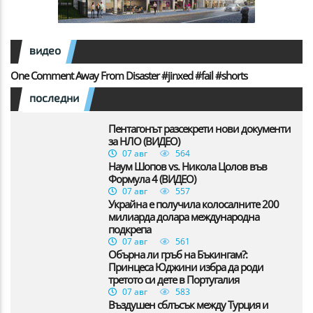
видео
One Comment Away From Disaster #jinxed #fail #shorts
последни
Пентагонът разсекрети нови документи
за НЛО (ВИДЕО)
07 авг
564
Наум Шопов vs. Никола Цолов във
Формула 4 (ВИДЕО)
07 авг
557
Украйна е получила колосалните 200
милиарда долара международна
подкрепа
07 авг
561
Обърна ли гръб на Бъкингам?:
Принцеса Юджини избра да роди
третото си дете в Португалия
07 авг
583
Въздушен сблъсък между Турция и