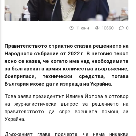
11 юни
10660
0
Правителството стриктно спазва решението на
Народното събрание от 2022 г. В неговия текст
ясно се казва, че когато има над необходимите
за българската армия количества въоръжение,
боеприпаси, технически средства, тогава
България може да ги изпраща на Украйна.
Това заяви президентът Илияна Йотова в отговор
на журналистически въпрос за решението на
правителството да спре военната помощ за
Украйна.
Държаният глава подчерта, че няма никакви