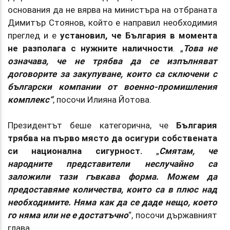
основания да не вярва на министъра на отбраната
Димитър Стоянов, който е направил необходимия
преглед и е
установил, че България в момента
не разполага с нужните наличности
. „
Това не
означава, че не трябва да се изпълняват
договорите за закупуване, които са сключени с
български компании от военно-промишления
комплекс“
, посочи Илияна Йотова.
Президентът беше категорична, че
България
трябва на първо място да осигури собствената
си национална сигурност.
„
Смятам, че
народните представители неслучайно са
заложили тази гъвкава форма. Можем да
предоставяме количества, които са в плюс над
необходимите. Няма как да се даде нещо, което
го няма или не е достатъчно
“, посочи държавният
глава.