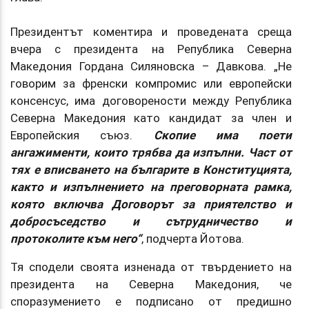
Президентът коментира и проведената среща
вчера с президента на Република Северна
Македония Гордана Силяновска – Давкова. „Не
говорим за френски компромис или европейски
консенсус, има договорености между Република
Северна Македония като кандидат за член и
Европейския съюз.
Скопие има поети
ангажименти, които трябва да изпълни. Част от
тях е вписването на българите в Конституцията,
както и изпълнението на преговорната рамка,
която включва Договорът за приятелство и
добросъседство и сътрудничество и
протоколите към него“
, подчерта Йотова.
Тя сподели своята изненада от твърдението на
президента на Северна Македония, че
споразумението е подписано от предишно