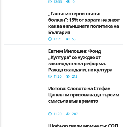
12:33
0
„Галъп интернешънъл
болкан“: 15% от хората не знаят
каква е външната политика на
България
12:21
55
Евтим Милошев: Фонд
„Култура“ се нуждае от
законодателна реформа.
Ражда скандали, не култура
11:20
215
Йотова: Словото на Стефан
Цанев ни призовава да търсим
смисъла във времето
11:20
207
Шофьор свали момче със СОП