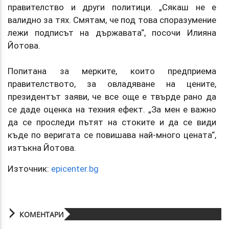
правителство и други политици. „Сякаш не е
валидно за тях. Смятам, че под това споразумение
лежи подписът на държавата“, посочи Илияна
Йотова.
Попитана за мерките, които предприема
правителството, за овладяване на цените,
президентът заяви, че все още е твърде рано да
се даде оценка на техния ефект. „За мен е важно
да се проследи пътят на стоките и да се види
къде по веригата се повишава най-много цената“,
изтъкна Йотова.
Източник:
epicenter.bg
КОМЕНТАРИ