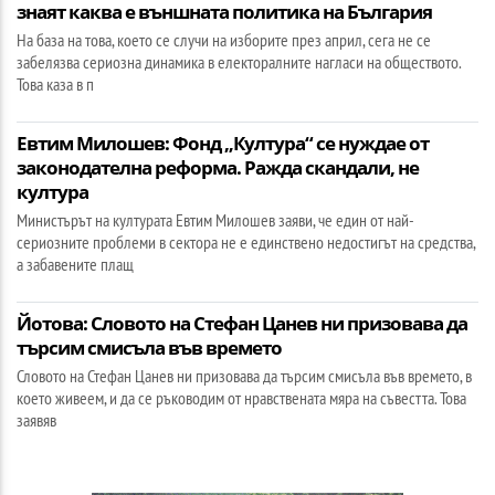
знаят каква е външната политика на България
На база на това, което се случи на изборите през април, сега не се
забелязва сериозна динамика в електоралните нагласи на обществото.
Това каза в п
Евтим Милошев: Фонд „Култура“ се нуждае от
законодателна реформа. Ражда скандали, не
култура
Министърът на културата Евтим Милошев заяви, че един от най-
сериозните проблеми в сектора не е единствено недостигът на средства,
а забавените плащ
Йотова: Словото на Стефан Цанев ни призовава да
търсим смисъла във времето
Словото на Стефан Цанев ни призовава да търсим смисъла във времето, в
което живеем, и да се ръководим от нравствената мяра на съвестта. Това
заявяв