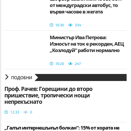
от междуградски автобус, то
вървя часове в жегата
10:30
334
Министър Ива Петрова:
Износът на ток е рекорден, АЕЦ
„Козлодуй“ работи нормално
10:20
247
ПОДОБНИ
Проф. Рачев: Горещини до второ
пришествие, тропически нощи
непрекъснато
12:33
0
„Галъп интернешънъл болкан“: 15% от хората не