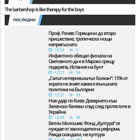
The barbershop is like therapy for the boys
последни
Проф. Рачев: Горещини до второ
пришествие, тропически нощи
непрекъснато
12:33
0
Инфантино обещал финала на
Световното да е в Мароко срещу
подкрепа, Испания на бунт
12:21
54
„Галъп интернешънъл болкан“: 15% от
хората не знаят каква е външната
политика на България
12:21
55
Нов удар по Киев: Доверието към
Зеленски бележи спад след протестите в
Украйна
12:05
98
Евтим Милошев: Фонд „Култура“ се
нуждае от законодателна реформа.
Ражда скандали, не култура
11:20
215