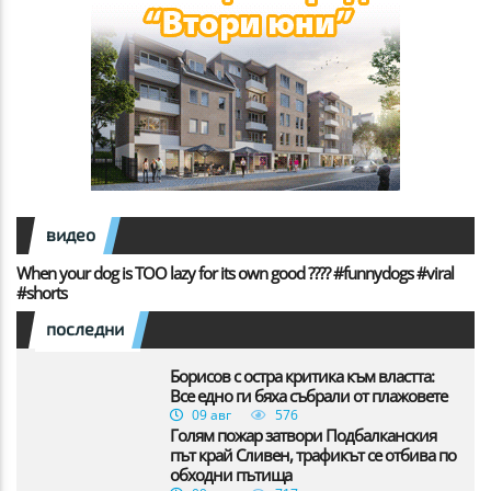
видео
When your dog is TOO lazy for its own good ???? #funnydogs #viral
#shorts
последни
Борисов с остра критика към властта:
Все едно ги бяха събрали от плажовете
09 авг
576
Голям пожар затвори Подбалканския
път край Сливен, трафикът се отбива по
обходни пътища