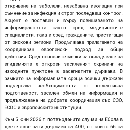
откриване на заболели, незабавна изолация при
съмнение за инфекция и строг последващ контрол.
Акцент е поставен и върху повишаването на
информираността както сред медицинските
специалисти, така и сред гражданите, пристигащи
от рискови региони. Продължава прилагането на
координиран европейски подход за общи
действия. Сред основните мерки за овладяване на
епидемията е откроен засиленият скрининг на
изходните пунктове в засегнатите държави. В
рамките на неформалната среща всички държави
подчертаха необходимостта от колективна
подготвеност, засилен обмен на информация и
продължаване на добрата координация със СЗО,
ECDC и европейските институции.
Към 5 юни 2026 г. потвърдените случаи на Ебола в
двете засегнати държави са 400, от които 66 са