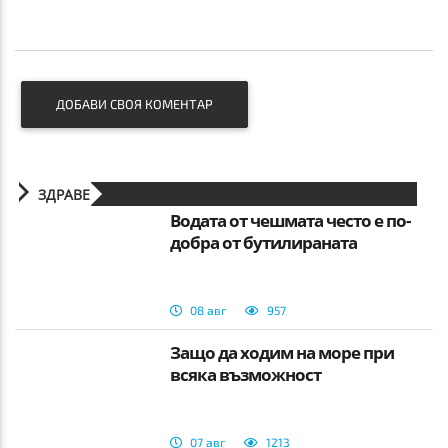
ДОБАВИ СВОЯ КОМЕНТАР
ЗДРАВЕ
Водата от чешмата често е по-
добра от бутилираната
08 авг
957
Защо да ходим на море при
всяка възможност
07 авг
1213