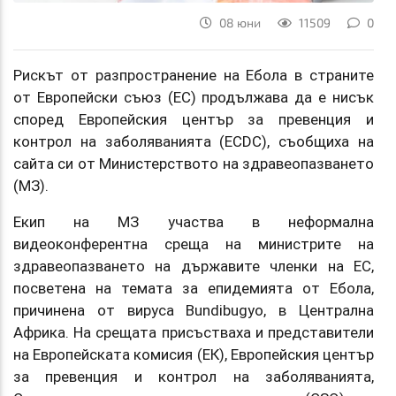
08 юни
11509
0
Рискът от разпространение на Ебола в страните
от Европейски съюз (ЕС) продължава да е нисък
според Европейския център за превенция и
контрол на заболяванията (ECDC), съобщиха на
сайта си от Министерството на здравеопазването
(МЗ).
Екип на МЗ участва в неформална
видеоконферентна среща на министрите на
здравеопазването на държавите членки на ЕС,
посветена на темата за епидемията от Ебола,
причинена от вируса Bundibugyo, в Централна
Африка. На срещата присъстваха и представители
на Европейската комисия (ЕК), Европейския център
за превенция и контрол на заболяванията,