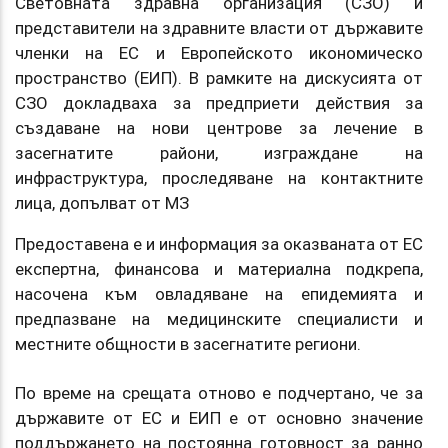
Световната здравна организация (СЗО) и
представители на здравните власти от държавите
членки на ЕС и Европейското икономическо
пространство (ЕИП). В рамките на дискусията от
СЗО докладваха за предприети действия за
създаване на нови центрове за лечение в
засегнатите райони, изграждане на
инфраструктура, проследяване на контактните
лица, допълват от МЗ
Предоставена е и информация за оказваната от ЕС
експертна, финансова и материална подкрепа,
насочена към овладяване на епидемията и
предпазване на медицинските специалисти и
местните общности в засегнатите региони.
По време на срещата отново е подчертано, че за
държавите от ЕС и ЕИП е от основно значение
поддържането на постоянна готовност за ранно