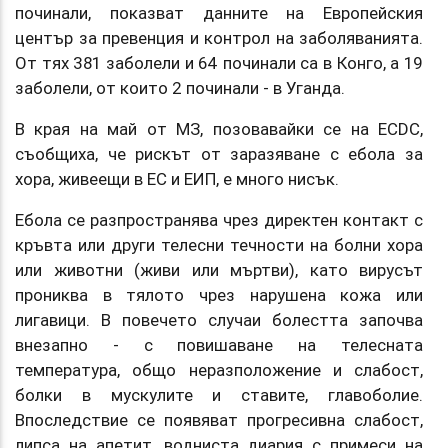
починали, показват данните на Европейския
център за превенция и контрол на заболяванията.
От тях 381 заболели и 64 починали са в Конго, а 19
заболели, от които 2 починали - в Уганда.
В края на май от МЗ, позовавайки се на ECDC,
съобщиха, че рискът от заразяване с ебола за
хора, живеещи в ЕС и ЕИП, е много нисък.
Ебола се разпространява чрез директен контакт с
кръвта или други телесни течности на болни хора
или животни (живи или мъртви), като вирусът
прониква в тялото чрез нарушена кожа или
лигавици. В повечето случаи болестта започва
внезапно - с повишаване на телесната
температура, общо неразположение и слабост,
болки в мускулите и ставите, главоболие.
Впоследствие се появяват прогресивна слабост,
липса на апетит, водниста диария с примеси на