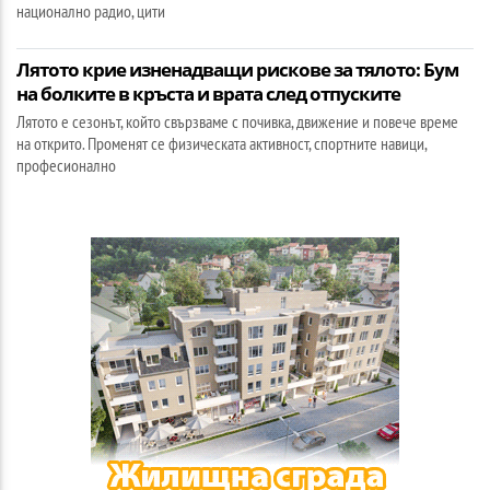
национално радио, цити
Лятото крие изненадващи рискове за тялото: Бум
на болките в кръста и врата след отпуските
Лятото е сезонът, който свързваме с почивка, движение и повече време
на открито. Променят се физическата активност, спортните навици,
професионално