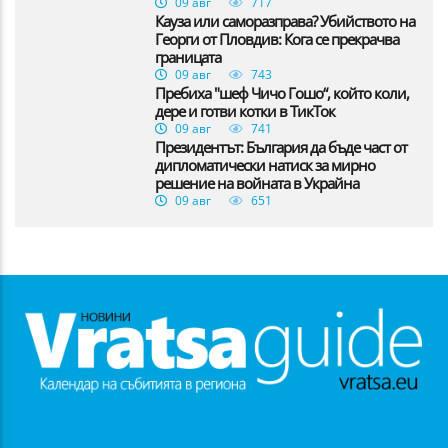
09 авг
717
Кауза или саморазправа? Убийството на
Георги от Пловдив: Кога се прекрачва
границата
09 авг
743
Пребиха "шеф Чичо Гошо“, който коли,
дере и готви котки в ТикТок
09 авг
741
Президентът: България да бъде част от
дипломатически натиск за мирно
решение на войната в Украйна
09 авг
651