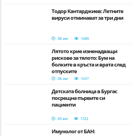
Тодор Кантарджиев: Летните
вируси отминават за три дни
06 авг
1489
Лятото крие изненадващи
рискове за тялото: Бум на
болките в кръста и врата след
отпуските
06 авг
1437
Детската болница в Бургас
посрещна първите си
пациенти
05 авг
1722
Имунолог от БАН: