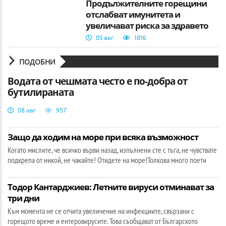
Продължителните горещини
отслабват имунитета и
увеличават риска за здравето
05 авг
1816
ПОДОБНИ
Водата от чешмата често е по-добра от
бутилираната
08 авг
957
Защо да ходим на море при всяка възможност
Когато мислите, че всичко върви назад, изпълнени сте с тъга, не чувствате
подкрепа от никой, не чакайте! Отидете на море!Толкова много поети
Тодор Кантарджиев: Летните вируси отминават за
три дни
Към момента не се отчита увеличение на инфекциите, свързани с
горещото време и ентеровирусите. Това съобщават от Българското