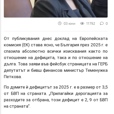
03 юни
11792
0
От публикувания днес доклад на Европейската
комисия (ЕК) става ясно, че България през 2025 г. е
спазила абсолютно всички изисквания както по
отношение на дефицита, така и по отношение на
дълга. Това заяви във фейсбук страницата на ГЕРБ
депутатът и бивш финансов министър Теменужка
Петкова.
По думите ѝ дефицитът за 2025 г. е в размер от 3,5
от БВП на страната. „Прилагайки дерогацията за
разходите за отбрана, този дефицит е 2, 9 от БВП
на страната“.