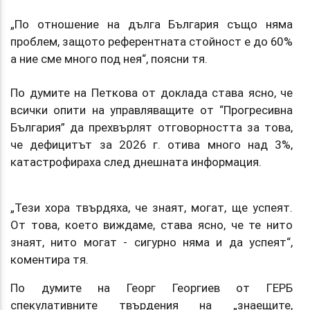
„По отношение на дълга България също няма
проблем, защото референтната стойност е до 60%
а ние сме много под нея“, поясни тя.
По думите на Петкова от доклада става ясно, че
всички опити на управляващите от “Прогресивна
България” да прехвърлят отговорността за това,
че дефицитът за 2026 г. отива много над 3%,
катастрофираха след днешната информация.
„Тези хора твърдяха, че знаят, могат, ще успеят.
От това, което виждаме, става ясно, че те нито
знаят, нито могат - сигурно няма и да успеят“,
коментира тя.
По думите на Георг Георгиев от ГЕРБ
спекулативните твърдения на „знаещите,