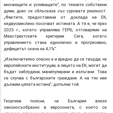
множещите и успяващите“, по техните собствени
думи, днес се сблъскаха със суровата реалност.
„Фактите, предоставени от доклада на ЕК,
недвусмислено посочват истината. А тя е, че през
2025 г., когато управлява ГЕРБ, отговаряме на
Маастрихтските критерии. Сега, когато
управлението стана еднолично и прогресивно,
дефицитът скача на 4,1%“.
„Изключително опасно е и вредно да се твърди, че
европейските институции, в лицето на ЕК, могат да
бъдат заблудени, манипулирани и излъгани. Това
се случва с българските граждани. А на тях ние
дължим цялата истина“, допълни той.
Георгиев поясни, че България влезе
законосъобразно в еврозоната, с което се