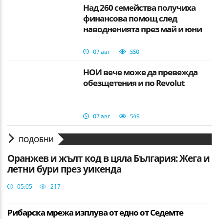
Над 260 семейства получиха
финансова помощ след
наводненията през май и юни
07 авг
550
НОИ вече може да превежда
обезщетения и по Revolut
07 авг
549
ПОДОБНИ
Оранжев и жълт код в цяла България: Жега и
летни бури през уикенда
05:05
217
Рибарска мрежа изплува от едно от Седемте