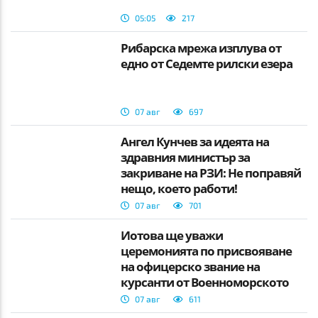
05:05
217
Рибарска мрежа изплува от
едно от Седемте рилски езера
07 авг
697
Ангел Кунчев за идеята на
здравния министър за
закриване на РЗИ: Не поправяй
нещо, което работи!
07 авг
701
Йотова ще уважи
церемонията по присвояване
на офицерско звание на
курсанти от Военноморското
училище
07 авг
611