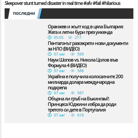
Sleepover stunt turned disaster in real time #afv #fail #hilarious
последни
Оранжев и жълт код в цяла България:
Жега и летни бури през уикенда
05:05
217
Пентагонът разсекрети нови документи
за НЛО (ВИДЕО)
07 авг
590
Наум Шопов vs. Никола Цолов във
Формула 4 (ВИДЕО)
07 авг
588
Украйна е получила колосалните 200
милиарда долара международна
подкрепа
07 авг
587
Обърна ли гръб на Бъкингам?:
Принцеса Юджини избра да роди
третото си дете в Португалия
07 авг
616