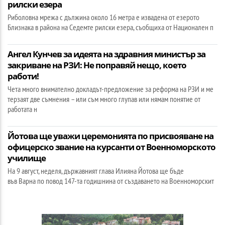
рилски езера
Риболовна мрежа с дължина около 16 метра е извадена от езерото
Близнака в района на Седемте рилски езера, съобщиха от Национален п
Ангел Кунчев за идеята на здравния министър за
закриване на РЗИ: Не поправяй нещо, което
работи!
Чета много внимателно докладът-предложение за реформа на РЗИ и ме
терзаят две съмнения – или съм много глупав или нямам понятие от
работата н
Йотова ще уважи церемонията по присвояване на
офицерско звание на курсанти от Военноморското
училище
На 9 август, неделя, държавният глава Илияна Йотова ще бъде
във Варна по повод 147-та годишнина от създаването на Военноморскит