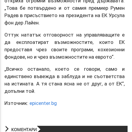
откриха огромни възможности пред държавата.
„Това бе потвърдено и от самия премиер Румен
Радев в присъствието на президента на ЕК Урсула
фон дер Лайен.
Оттук нататък отговорност на управляващите е
да експлоатират възможностите, които ЕК
предоставя чрез своите програми, кохезионни
фондове, но и чрез възможностите на еврото“.
„Всичко останало, което се говори, само и
единствено въвежда в заблуда и не съответства
на истината. А тя стана ясна не от друг, а от ЕК“,
допълни той.
Източник:
epicenter.bg
КОМЕНТАРИ