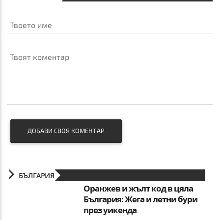
Твоето име
Твоят коментар
ДОБАВИ СВОЯ КОМЕНТАР
БЪЛГАРИЯ
Оранжев и жълт код в цяла
България: Жега и летни бури
през уикенда