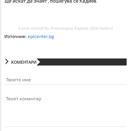
ще искат да знаят"
, пошегува се Кадиев.
A post shared by Александър Кадиев (@al.kadiev)
Източник:
epicenter.bg
КОМЕНТАРИ
Твоето име
Твоят коментар