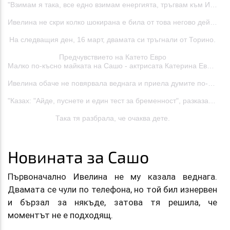
"Взимам я така, все едно взимам енергията, тръгвам към Ивчето, която седи отпред. И минавам и слагам ръката на детеродния орган, слагам енергията на Господ. Аз директно набутвам енергията на Господ, смейте се, ама набутвам енергията на Господ, тя влиза в нея, Господ фактически влиза в нея. Да не богохулстваме, но все пак вкарвам енергията наистина. И казвам: "Господи, моля те, дай ни плода." И това беше", разказа Кадиев.
Ивелина не скри колко шокирана е била от това негово действие и тогава му казала веднага да спре да я пипа така, защото се намират пред църква.
На следващия ден, 16 март, двамата си тръгнали от Торино.
Предчувствието на Катето Евро
Малко по-късно майката на Сашо - актрисата Катерина Евро, също дала знак, че според нея нещо се случва. Тя показала на Ивелина снимка на чашата ѝ за кафе, в която пяната имала форма, напомняща ембрион.
Ивелина обаче не повярвала веднага и приела думите по-скоро като любопитно съвпадение. По-късно отишла да си прави изследвания заради липса на витамин D и решила да поиска и тест за бременност.
"Казах: "Айде, пуснете и един тест за бременност", разказа Ивелина.
Така тя разбрала, че очаква дете.
Новината за Сашо
Първоначално Ивелина не му казала веднага.
Двамата се чули по телефона, но той бил изнервен
и бързал за някъде, затова тя решила, че
моментът не е подходящ.