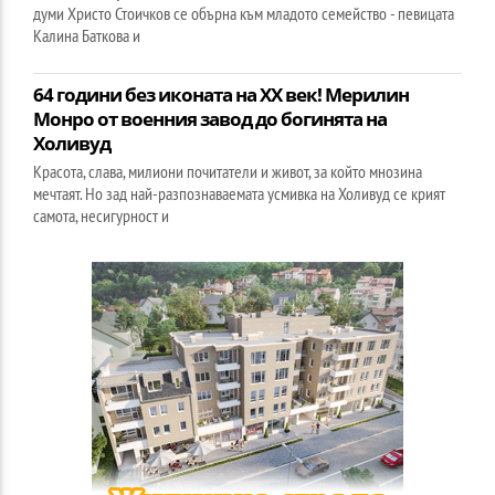
думи Христо Стоичков се обърна към младото семейство - певицата
Калина Баткова и
64 години без иконата на XX век! Мерилин
Монро от военния завод до богинята на
Холивуд
Красота, слава, милиони почитатели и живот, за който мнозина
мечтаят. Но зад най-разпознаваемата усмивка на Холивуд се крият
самота, несигурност и