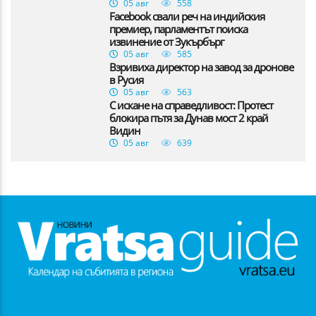
05 авг
558
Facebook свали реч на индийския
премиер, парламентът поиска
извинение от Зукърбърг
05 авг
585
Взривиха директор на завод за дронове
в Русия
05 авг
563
С искане на справедливост: Протест
блокира пътя за Дунав мост 2 край
Видин
05 авг
639