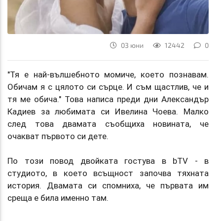
03 юни
12442
0
"Тя е най-вълшебното момиче, което познавам.
Обичам я с цялото си сърце. И съм щастлив, че и
тя ме обича." Това написа преди дни Александър
Кадиев за любимата си Ивелина Чоева. Малко
след това двамата съобщиха новината, че
очакват първото си дете.
По този повод двойката гостува в bTV - в
студиото, в което всъщност започва тяхната
история. Двамата си спомниха, че първата им
среща е била именно там.