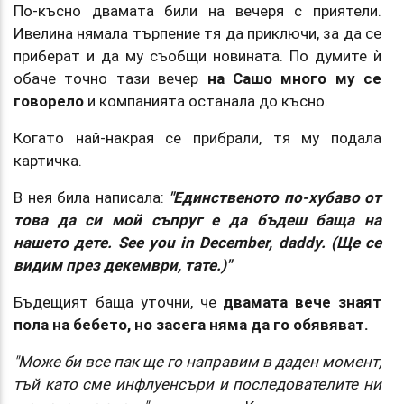
По-късно двамата били на вечеря с приятели.
Ивелина нямала търпение тя да приключи, за да се
приберат и да му съобщи новината. По думите ѝ
обаче точно тази вечер
на Сашо много му се
говорело
и компанията останала до късно.
Когато най-накрая се прибрали, тя му подала
картичка.
В нея била написала:
"Единственото по-хубаво от
това да си мой съпруг е да бъдеш баща на
нашето дете. See you in December, daddy. (Ще се
видим през декември, тате.)"
Бъдещият баща уточни, че
двамата вече знаят
пола на бебето, но засега няма да го обявяват.
"Може би все пак ще го направим в даден момент,
тъй като сме инфлуенсъри и последователите ни