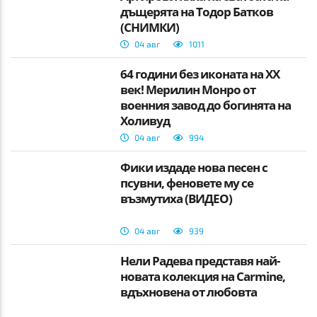
дъщерята на Тодор Батков
(СНИМКИ)
04 авг
1011
64 години без иконата на XX
век! Мерилин Монро от
военния завод до богинята на
Холивуд
04 авг
994
Фики издаде нова песен с
псувни, феновете му се
възмутиха (ВИДЕО)
04 авг
939
Нели Радева представя най-
новата колекция на Carmine,
вдъхновена от любовта