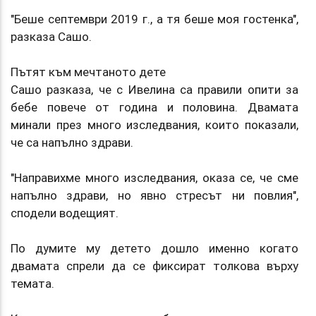
"Беше септември 2019 г., а тя беше моя гостенка",
разказа Сашо.
Пътят към мечтаното дете
Сашо разказа, че с Ивелина са правили опити за
бебе повече от година и половина. Двамата
минали през много изследвания, които показали,
че са напълно здрави.
"Направихме много изследвания, оказа се, че сме
напълно здрави, но явно стресът ни повлия",
сподели водещият.
По думите му детето дошло именно когато
двамата спрели да се фиксират толкова върху
темата.