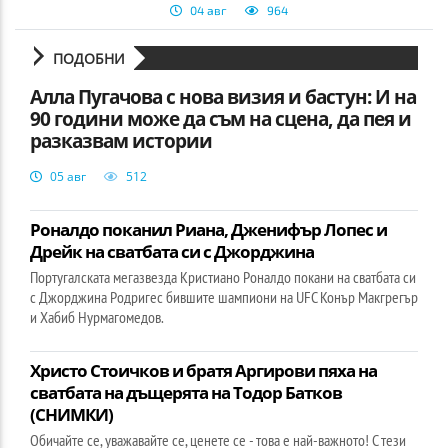
04 авг
964
ПОДОБНИ
Алла Пугачова с нова визия и бастун: И на
90 години може да съм на сцена, да пея и
разказвам истории
05 авг
512
Роналдо поканил Риана, Дженифър Лопес и
Дрейк на сватбата си с Джорджина
Португалската мегазвезда Кристиано Роналдо покани на сватбата си
с Джорджина Родригес бившите шампиони на UFC Конър Макгрегър
и Хабиб Нурмагомедов.
Христо Стоичков и братя Аргирови пяха на
сватбата на дъщерята на Тодор Батков
(СНИМКИ)
Обичайте се, уважавайте се, ценете се - това е най-важното! С тези