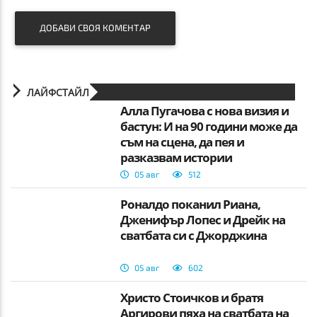
ДОБАВИ СВОЯ КОМЕНТАР
ЛАЙФСТАЙЛ
Алла Пугачова с нова визия и
бастун: И на 90 години може да
съм на сцена, да пея и
разказвам истории
05 авг
512
Роналдо поканил Риана,
Дженифър Лопес и Дрейк на
сватбата си с Джорджина
05 авг
602
Христо Стоичков и братя
Аргирови пяха на сватбата на