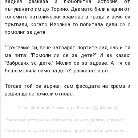
Кадиев разказа и любопитна история от
пътуването им до Торино. Двамата били в един от
големите католически храмове в града и вече си
тръгвали, когато Ивелина го попитала дали се е
помолил за дете.
"Тръгваме си, вече затварят портите зад нас и тя
ме пита: "Помоли ли се за дете?" И аз казах:
"Забравих за дете." Молих се за здраве. А тя се
беше молила само за дете", разказа Сашо.
Тогава той се върнал към фасадата на храма и
решил да се помоли отново.
A post shared by Александър Кадиев (@al.kadiev)
"Заставам отстрани на фасадата на катедралата, слагам си ръката, затварям очи и казвам: "Господи, моля те, дари ни с дете." Докато изричам това, усещам как някаква сила, някаква енергия затопля дланта ръката ми", спомни си той.
След това, по думите му, отишъл при Ивелина и символично пренесъл тази енергия към нея.