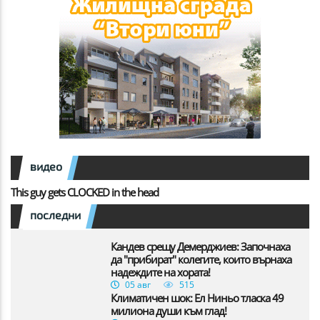
видео
This guy gets CLOCKED in the head
последни
Кандев срещу Демерджиев: Започнаха
да "прибират" колегите, които върнаха
надеждите на хората!
05 авг
515
Климатичен шок: Ел Ниньо тласка 49
милиона души към глад!