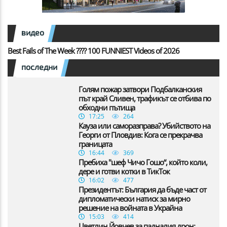
видео
Best Fails of The Week ???? 100 FUNNIEST Videos of 2026
последни
Голям пожар затвори Подбалканския
път край Сливен, трафикът се отбива по
обходни пътища
17:25
264
Кауза или саморазправа? Убийството на
Георги от Пловдив: Кога се прекрачва
границата
16:44
369
Пребиха "шеф Чичо Гошо“, който коли,
дере и готви котки в ТикТок
16:02
477
Президентът: България да бъде част от
дипломатически натиск за мирно
решение на войната в Украйна
15:03
414
Цветлин Йовчев за падналия дрон: