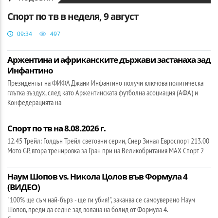
Спорт по тв в неделя, 9 август
09:34
497
Аржентина и африканските държави застанаха зад
Инфантино
Президентът на ФИФА Джани Инфантино получи ключова политическа
глътка въздух, след като Аржентинската футболна асоциация (АФА) и
Конфедерацията на
Спорт по тв на 8.08.2026 г.
12.45 Трейл: Голдън Трейл световни серии, Сиер Зинал Евроспорт 213.00
Мото GP, втора тренировка за Гран при на Великобритания МАХ Спорт 2
Наум Шопов vs. Никола Цолов във Формула 4
(ВИДЕО)
"100% ще съм най-бърз - ще ги убия!", заканва се самоуверено Наум
Шопов, преди да седне зад волана на болид от Формула 4.