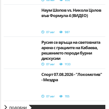
Наум Шопов vs. Никола Цолов
във Формула 4 (ВИДЕО)
07 авг
987
Русия се връща на световната
арена с грациите на Кабаева,
решението породи бурни
дискусии
07 авг
1133
Спорт 07.08.2026 - "Локомотив"
- Мездра
07 авг
705
ПОДОБНИ