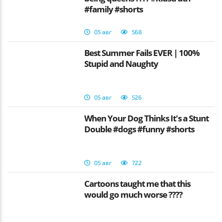
#family #shorts
05 авг
568
Best Summer Fails EVER | 100%
Stupid and Naughty
05 авг
526
When Your Dog Thinks It's a Stunt
Double #dogs #funny #shorts
05 авг
722
Cartoons taught me that this
would go much worse ????