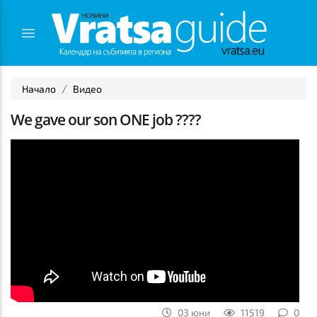
Начало
Видео
We gave our son ONE job ????
03 юни
11519
0