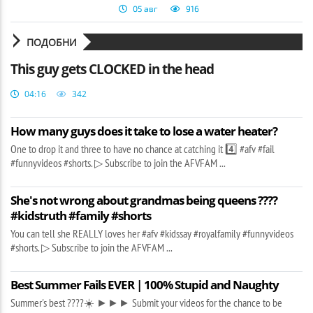
05 авг
916
ПОДОБНИ
This guy gets CLOCKED in the head
04:16
342
How many guys does it take to lose a water heater?
One to drop it and three to have no chance at catching it 4️⃣ #afv #fail
#funnyvideos #shorts. ▷ Subscribe to join the AFVFAM ...
She's not wrong about grandmas being queens ????
#kidstruth #family #shorts
You can tell she REALLY loves her #afv #kidssay #royalfamily #funnyvideos
#shorts. ▷ Subscribe to join the AFVFAM ...
Best Summer Fails EVER | 100% Stupid and Naughty
Summer's best ????☀️ ►►► Submit your videos for the chance to be