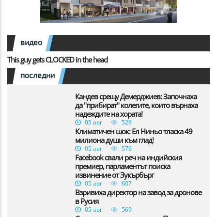
видео
This guy gets CLOCKED in the head
последни
Кандев срещу Демерджиев: Започнаха
да "прибират" колегите, които върнаха
надеждите на хората!
05 авг
529
Климатичен шок: Ел Ниньо тласка 49
милиона души към глад!
05 авг
576
Facebook свали реч на индийския
премиер, парламентът поиска
извинение от Зукърбърг
05 авг
607
Взривиха директор на завод за дронове
в Русия
05 авг
569