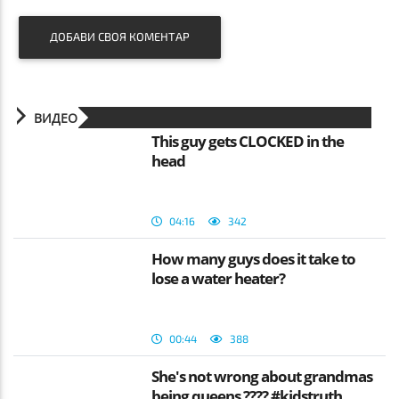
ДОБАВИ СВОЯ КОМЕНТАР
ВИДЕО
This guy gets CLOCKED in the
head
04:16
342
How many guys does it take to
lose a water heater?
00:44
388
She's not wrong about grandmas
being queens ???? #kidstruth