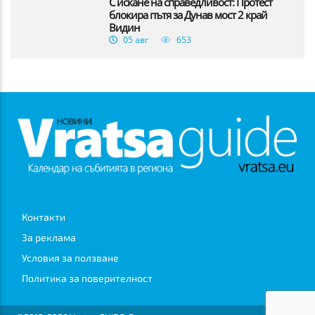
С искане на справедливост: Протест
блокира пътя за Дунав мост 2 край
Видин
05 авг
653
Контакти
За реклама
Условия за ползване
Политика за поверителност