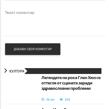
Твоят коментар
ДОБАВИ СВОЯ КОМЕНТАР
КУЛТУРА
Легендата на рока Глен Хюз се
оттегля от сцената заради
здравословни проблеми
06 авг
828