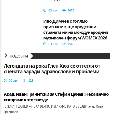
03 авг
1612
Иво Димчев с голямо
признание, ще представи
страната ни на международния
музикален форум WOMEX 2026
03 авг
1546
ПОДОБНИ
Легендата на рока Глен Хюз се оттегля от
сцената заради здравословни проблеми
06 авг
828
Акад. Иван Гранитски за Стефан Цанев: Нека вечно
изгаряме като звезди!
СТЕФАН ЦАНЕВ – НЕКА ВЕЧНО ИЗГАРЯМЕ КАТО ЗВЕЗДИ акад. Иван
Гранитски