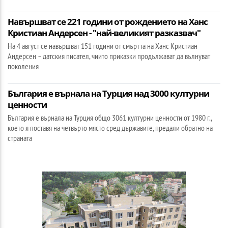
Навършват се 221 години от рождението на Ханс
Кристиан Андерсен - "най-великият разказвач"
На 4 август се навършват 151 години от смъртта на Ханс Кристиан
Андерсен – датския писател, чиито приказки продължават да вълнуват
поколения
България е върнала на Турция над 3000 културни
ценности
България е върнала на Турция общо 3061 културни ценности от 1980 г.,
което я поставя на четвърто място сред държавите, предали обратно на
страната