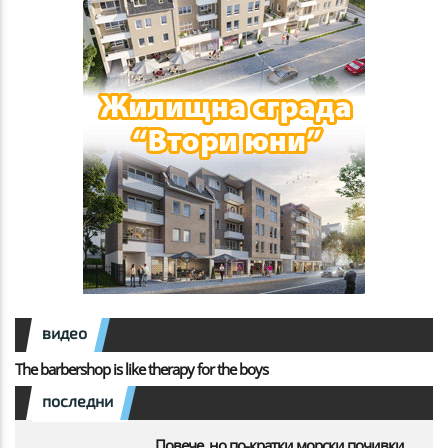
видео
The barbershop is like therapy for the boys
последни
Повече, но по-кратки морски почивки