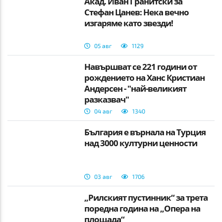
Акад. Иван Гранитски за
Стефан Цанев: Нека вечно
изгаряме като звезди!
05 авг
1129
Навършват се 221 години от
рождението на Ханс Кристиан
Андерсен - "най-великият
разказвач"
04 авг
1340
България е върнала на Турция
над 3000 културни ценности
03 авг
1706
„Рилският пустинник“ за трета
поредна година на „Опера на
площада“