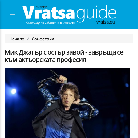
Начало
Лайфстайл
Мик Джагър с остър завой - завръща се
към актьорската професия