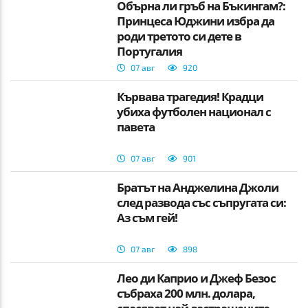
Обърна ли гръб на Бъкингам?:
Принцеса Юджини избра да
роди третото си дете в
Португалия
07 авг
920
Кървава трагедия! Крадци
убиха футболен национал с
павета
07 авг
901
Братът на Анджелина Джоли
след развода със съпругата си:
Аз съм гей!
07 авг
898
Лео ди Каприо и Джеф Безос
събраха 200 млн. долара,