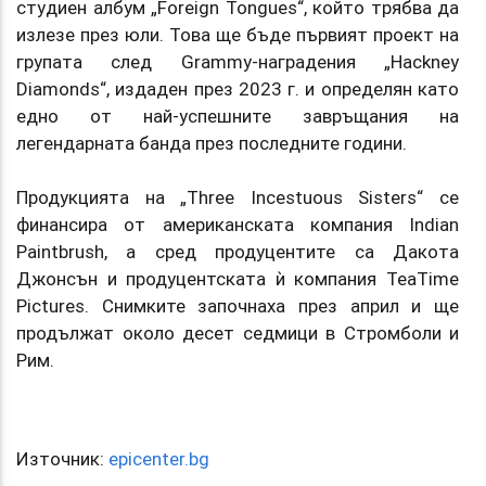
студиен албум „Foreign Tongues“, който трябва да
излезе през юли. Това ще бъде първият проект на
групата след Grammy-наградения „Hackney
Diamonds“, издаден през 2023 г. и определян като
едно от най-успешните завръщания на
легендарната банда през последните години.
Продукцията на „Three Incestuous Sisters“ се
финансира от американската компания Indian
Paintbrush, а сред продуцентите са Дакота
Джонсън и продуцентската ѝ компания TeaTime
Pictures. Снимките започнаха през април и ще
продължат около десет седмици в Стромболи и
Рим.
Източник:
epicenter.bg