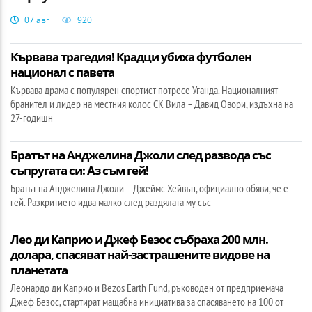
07 авг
920
Кървава трагедия! Крадци убиха футболен
национал с павета
Кървава драма с популярен спортист потресе Уганда. Националният
бранител и лидер на местния колос СК Вила – Давид Овори, издъхна на
27-годишн
Братът на Анджелина Джоли след развода със
съпругата си: Аз съм гей!
Братът на Анджелина Джоли – Джеймс Хейвън, официално обяви, че е
гей. Разкритието идва малко след раздялата му със
Лео ди Каприо и Джеф Безос събраха 200 млн.
долара, спасяват най-застрашените видове на
планетата
Леонардо ди Каприо и Bezos Earth Fund, ръководен от предприемача
Джеф Безос, стартират мащабна инициатива за спасяването на 100 от