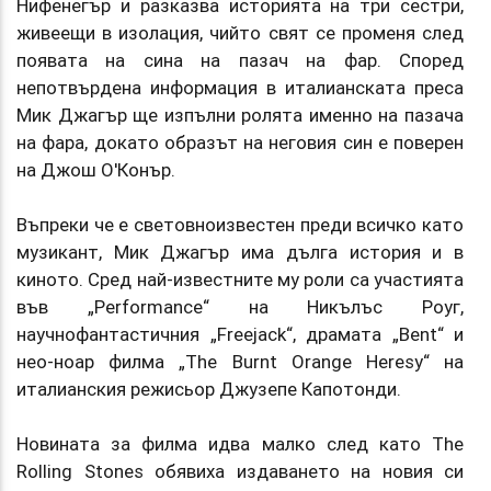
Нифенегър и разказва историята на три сестри,
живеещи в изолация, чийто свят се променя след
появата на сина на пазач на фар. Според
непотвърдена информация в италианската преса
Мик Джагър ще изпълни ролята именно на пазача
на фара, докато образът на неговия син е поверен
на Джош О'Конър.
Въпреки че е световноизвестен преди всичко като
музикант, Мик Джагър има дълга история и в
киното. Сред най-известните му роли са участията
във „Performance“ на Никълъс Роуг,
научнофантастичния „Freejack“, драмата „Bent“ и
нео-ноар филма „The Burnt Orange Heresy“ на
италианския режисьор Джузепе Капотонди.
Новината за филма идва малко след като The
Rolling Stones обявиха издаването на новия си