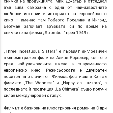
снимки на продукцията. Мик Джагър е отседнал
във вила, свързана с една от най-известните
любовни истории в историята на европейското
кино — именно там Роберто Роселини и Ингрид
Бергман започват връзката си по време на
снимките на филма „Stromboli“ през 1949 г.
„Three Incestuous Sisters“ е първият англоезичен
пълнометражен филм на Аличе Рорвахер, която е
сред най-уважаваните имена в съвременното
европейско кино. Режисьорката е двукратен
носител на отличия от Филмов фестивал в Кан за
филмите „The Wonders“ и „Happy as Lazzaro“, а
последната ѝ продукция „La Chimera“ също получи
силен международен отзвук.
Филмът е базиран на илюстрирания роман на Одри