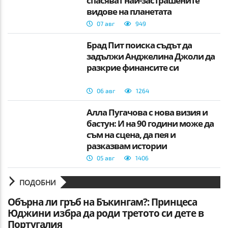
спасяват най-застрашените
видове на планетата
07 авг
949
Брад Пит поиска съдът да
задължи Анджелина Джоли да
разкрие финансите си
06 авг
1264
Алла Пугачова с нова визия и
бастун: И на 90 години може да
съм на сцена, да пея и
разказвам истории
05 авг
1406
ПОДОБНИ
Обърна ли гръб на Бъкингам?: Принцеса
Юджини избра да роди третото си дете в
Португалия