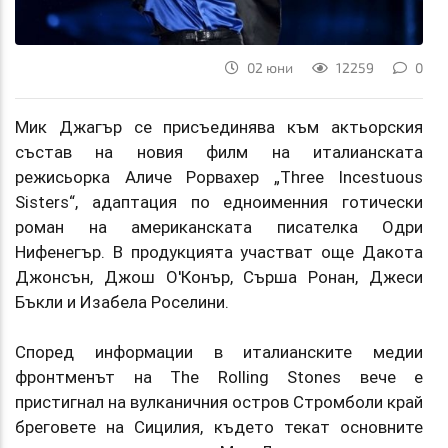
02 юни
12259
0
Мик Джагър се присъединява към актьорския
състав на новия филм на италианската
режисьорка Аличе Рорвахер „Three Incestuous
Sisters“, адаптация по едноименния готически
роман на американската писателка Одри
Нифенегър. В продукцията участват още Дакота
Джонсън, Джош О'Конър, Сърша Ронан, Джеси
Бъкли и Изабела Роселини.
Според информации в италианските медии
фронтменът на The Rolling Stones вече е
пристигнал на вулканичния остров Стромболи край
бреговете на Сицилия, където текат основните