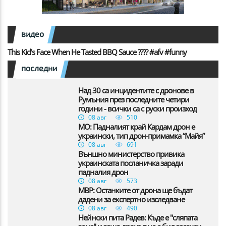
видео
This Kid's Face When He Tasted BBQ Sauce ???? #afv #funny
последни
Над 30 са инцидентите с дронове в
Румъния през последните четири
години - всички са с руски произход
08 авг
510
МО: Падналият край Кардам дрон е
украински, тип дрон-примамка “Майя”
08 авг
691
Външно министерство привика
украинската посланичка заради
падналия дрон
08 авг
573
МВР: Останките от дрона ще бъдат
дадени за експертно изследване
08 авг
490
Нейнски пита Радев: Къде е "сляпата