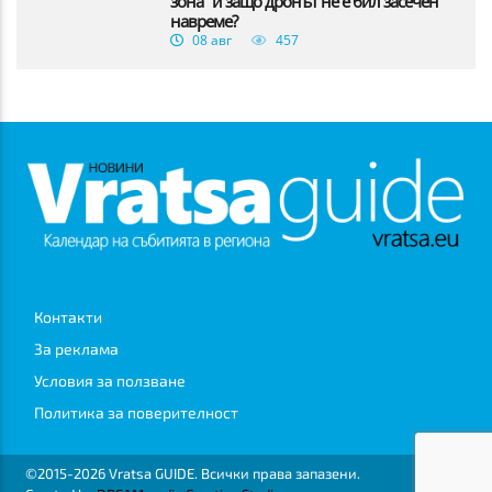
зона" и защо дронът не е бил засечен
навреме?
08 авг
457
Контакти
За реклама
Условия за ползване
Политика за поверителност
©2015-2026 Vratsa GUIDE. Всички права запазени.