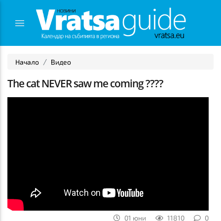
Начало
Видео
The cat NEVER saw me coming ????
01 юни
11810
0