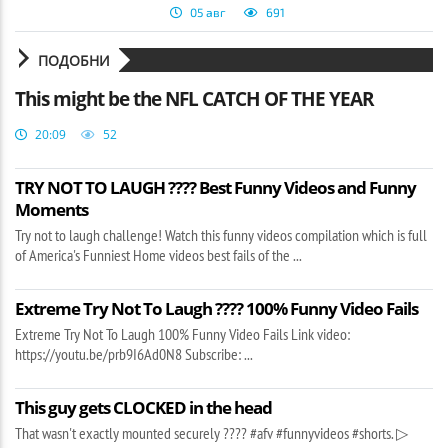
05 авг
691
ПОДОБНИ
This might be the NFL CATCH OF THE YEAR
20:09
52
TRY NOT TO LAUGH ???? Best Funny Videos and Funny
Moments
Try not to laugh challenge! Watch this funny videos compilation which is full
of America's Funniest Home videos best fails of the ...
Extreme Try Not To Laugh ???? 100% Funny Video Fails
Extreme Try Not To Laugh 100% Funny Video Fails Link video:
https://youtu.be/prb9I6Ad0N8 Subscribe: ...
This guy gets CLOCKED in the head
That wasn't exactly mounted securely ????️ #afv #funnyvideos #shorts. ▷