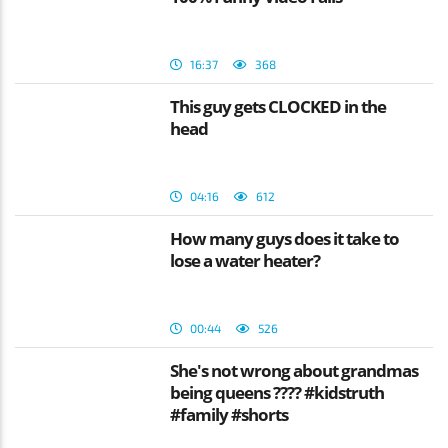
16:37
368
This guy gets CLOCKED in the
head
04:16
612
How many guys does it take to
lose a water heater?
00:44
526
She's not wrong about grandmas
being queens ???? #kidstruth
#family #shorts