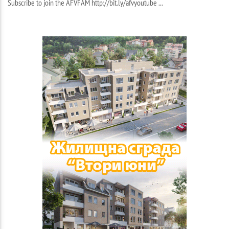
Subscribe to join the AFVFAM http://bit.ly/afvyoutube ...