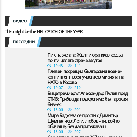
видео
This might be the NFL CATCH OF THE YEAR
последни
Пик на жегата: Жълт и оранжев код за
почти цялата страна за утре
19:43
141
Плевен посрещна българския военен
контингент, взел участие в мисията на
НАТО в Косово
19:07
210
Вицепремиерът Александър Пулев пред
СТИВ: Трябва да подкрепяме българския
бизнес
18:06
291
Мира Баджева се прости с Димитър
Шумналиев: Лети, любов - ти, който
обичаше, без да притежаваш
18:06
297