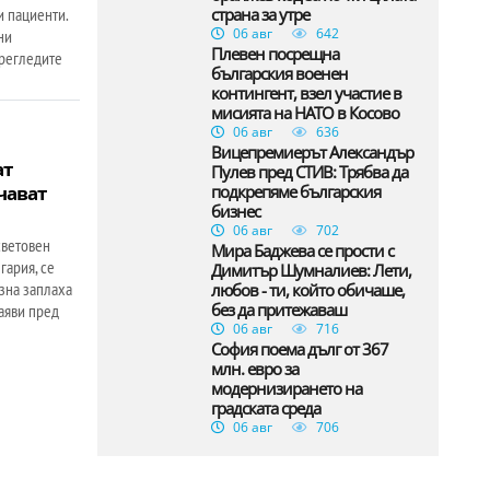
и пациенти.
страна за утре
06 авг
642
ни
Плевен посрещна
регледите
българския военен
контингент, взел участие в
мисията на НАТО в Косово
06 авг
636
Вицепремиерът Александър
ат
Пулев пред СТИВ: Трябва да
чават
подкрепяме българския
бизнес
06 авг
702
световен
Мира Баджева се прости с
гария, се
Димитър Шумналиев: Лети,
зна заплаха
любов - ти, който обичаше,
без да притежаваш
заяви пред
06 авг
716
София поема дълг от 367
млн. евро за
модернизирането на
градската среда
06 авг
706