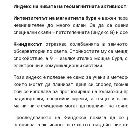
Индекс на нивата на геомагнитната активност:
Интензитетът на магнитната буря
е важен пара
незначителен до много силен. За да се оцен
специални скали – петстепенната (индекс G) и ос
K-индексът
отразява колебанията в земното
обсерватории по света. Стойностите му са между
спокойствие, а 9 – изключително мощна буря, 
електронни и комуникационни системи.
Този индекс е полезен не само за учени и метеоро
които могат да планират деня си според геома
той се използва за прогнозиране на възможни п
радиовръзки, енергийни мрежи, а също и в ав
магнитните смущения могат да повлияят на точно
Проследяването на К-индекса помага да се 
слънчевата активност и тяхното въздействие въ