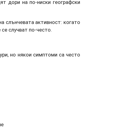
дят дори на по-ниски географски
на слънчевата активност: когато
 се случват по-често.
ури, но някои симптоми са често
не