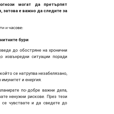
рогнози могат да претърпят
 затова е важно да следите за
ти и часове:
гнитните бури
оведе до обостряне на хронични
до извънредни ситуации поради
 който се натрупва незабелязано,
 имунитет и енергия.
ланирате по-добре важни дела,
вате ненужни рискове. През тези
 се чувствате и да сведете до