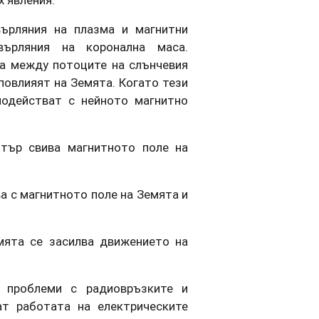
ърляния на плазма и магнитни
върляния на коронална маса.
а между потоците на слънчевия
повлияят на Земята. Когато тези
модействат с нейното магнитно
ятър свива магнитното поле на
а с магнитното поле на Земята и
мята се засилва движението на
и проблеми с радиовръзките и
ат работата на електрическите