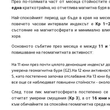
През по-голямата част от месеца стойностите
една
краткотрайна, но отчетлива магнитна буря в
Най-спокойният период ще бъде в края на мес
повечето часови интервали индексът е
Кp 1–
състояние на магнитосферата и минимално влия
хора.
Основното събитие през месеца е между
11 и
повишаване на геомагнитната активност:
На
11 юни
през почти цялото денонощие индексът д
умерена геомагнитна буря (G2)
.На
12 юни
активност
5
, като постепенно започва отслабване.На
13 юни
бу
все още се наблюдават повишени стойности - окол
След този пик магнитосферата постепенно се
отчитат умерени смущения (
Kp 3
), а от
16 юни 
към обичайните за спокойна геомагнитна среда н