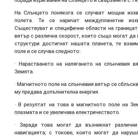
На Слънцето понякога се случват мощни изхв
полета. Те се наричат междупланетни изх
Съществуват и специфични области на границат
вятър с различна скорост, които също могат да 
структури достигнат нашата планета, те взаи
поле и се случва следното:
· Нарастването на налягането на слънчевия в
Земята.
· Магнитното поле на слънчевия вятър се сблъскв
му предава допълнителна енергия.
· В резултат на това в магнитното поле на Зе
плазмата и се увеличава електричеството.
· Заради това могат да възникнат различн
навигацията; с токове, които могат да наруш