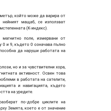
метър, който може да варира от
и нейният мащаб, се използват
емстепенната (K-индекс).
 магнитно поле, измервани от
 0 и 9, където 0 означава пълно
способна да наруши работата на
лози, но и за чувствителни хора,
гнитната активност. Освен това
роблеми в работата на сателити,
иацията и навигацията, където
стта на уредите.
разберат по-добре циклите на
рху Земята, което е от значение