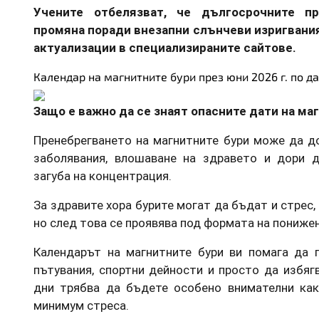
Учените отбелязват, че дългосрочните п
промяна поради внезапни слънчеви изригвания,
актуализации в специализираните сайтове.
Календар на магнитните бури през юни 2026 г. по да
Защо е важно да се знаят опасните дати на ма
Пренебрегването на магнитните бури може да д
заболявания, влошаване на здравето и дори 
загуба на концентрация.
За здравите хора бурите могат да бъдат и стрес,
но след това се проявява под формата на понижен
Календарът на магнитните бури ви помага да п
пътувания, спортни дейности и просто да избяг
дни трябва да бъдете особено внимателни как
минимум стреса.