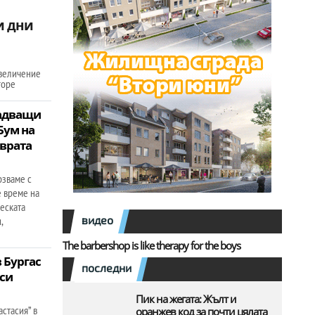
и дни
увеличение
горе
надващи
Бум на
 врата
рзваме с
е време на
еската
видео
,
The barbershop is like therapy for the boys
 Бургас
последни
си
Пик на жегата: Жълт и
астасия” в
оранжев код за почти цялата