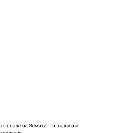
ото поле на Земята. Тя възниква
х явления.