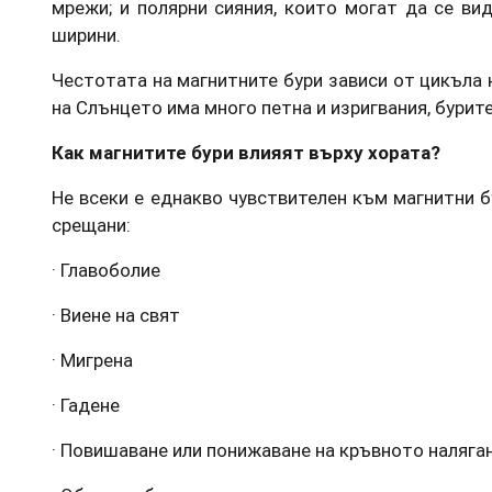
мрежи; и полярни сияния, които могат да се ви
ширини.
Честотата на магнитните бури зависи от цикъла 
на Слънцето има много петна и изригвания, бурите
Как магнитите бури влияят върху хората?
Не всеки е еднакво чувствителен към магнитни б
срещани:
· Главоболие
· Виене на свят
· Мигрена
· Гадене
· Повишаване или понижаване на кръвното наляга