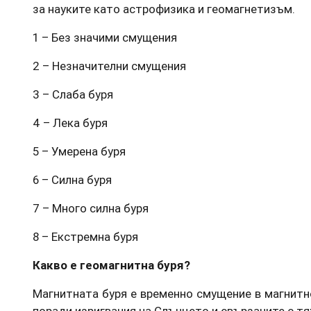
за науките като астрофизика и геомагнетизъм.
1 – Без значими смущения
2 – Незначителни смущения
3 – Слаба буря
4 – Лека буря
5 – Умерена буря
6 – Силна буря
7 – Много силна буря
8 – Екстремна буря
Какво е геомагнитна буря?
Магнитната буря е временно смущение в магнитн
поради изригвания на Слънцето и свързаните с тя