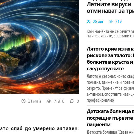
Летните вируси
отминават за тр
06 авг
719
Към момента не се отчита 
на инфекциите, свързани с 
Лятото крие изне
рискове за тялото: 
болките в кръста и
след отпуските
Лятото е сезонът, който свъ
почивка, движение и повеч
открито. Променят се физич
активност, спортните навици
професионално
31 май
71910
0
Детската болница в
посрещна първите 
пациенти
като
слаб до умерено активен.
Детската болница “Света Ан