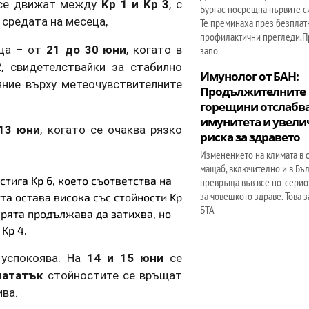
 се движат между
Kp 1 и Kp 3
, с
Бургас посрещна първите с
 средата на месеца,
Те преминаха през безплат
профилактични прегледи.П
еца – от
21 до 30 юни
, когато в
запо
2
, свидетелствайки за стабилно
Имунолог от БАН:
ние върху метеочувствителните
Продължителните
горещини отслабв
имунитета и увели
 13 юни
, когато се очаква рязко
риска за здравето
Изменението на климата в 
мащаб, включително и в Бъл
остига
Kp 6
, което съответства на
превръща във все по-серио
за човешкото здраве. Това 
та остава висока със стойности
Kp
БТА
рята продължава да затихва, но
о
Kp 4
.
 успокоява. На
14 и 15 юни
се
нататък
стойностите се връщат
ива.