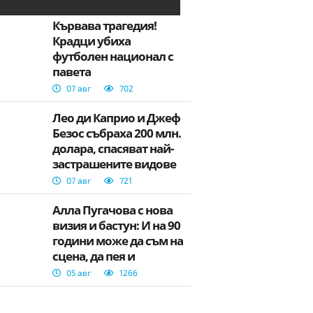
Кървава трагедия!
Крадци убиха
футболен национал с
павета
07 авг
702
Лео ди Каприо и Джеф
Безос събраха 200 млн.
долара, спасяват най-
застрашените видове
на планетата
07 авг
721
Алла Пугачова с нова
визия и бастун: И на 90
години може да съм на
сцена, да пея и
разказвам истории
05 авг
1266