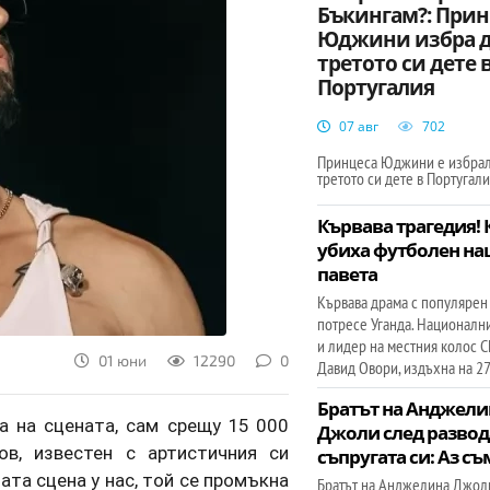
Бъкингам?: Прин
Юджини избра д
третото си дете 
Португалия
07 авг
702
Принцеса Юджини е избрал
третото си дете в Португали
Кървава трагедия!
убиха футболен на
павета
Кървава драма с популярен
потресе Уганда. Националн
и лидер на местния колос С
01 юни
12290
0
Давид Овори, издъхна на 2
Братът на Анджели
а на сцената, сам срещу 15 000
Джоли след развод
в, известен с артистичния си
съпругата си: Аз съ
ата сцена у нас, той се промъкна
Братът на Анджелина Джол