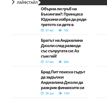
ЛАЙФСТАЙЛ
Обърна ли гръб на
Бъкингам?: Принцеса
Юджини избра да роди
третото си дете в
Португалия
07 авг
702
Братът на Анджелина
Джоли след развода
със съпругата си: Аз
съм гей!
07 авг
684
Брад Пит поиска съдът
да задължи
Анджелина Джоли да
разкрие финансите си
06 авг
1105