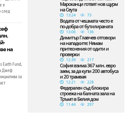
Мароканци готвят нов щурм
е е
на Сеута
о след
13:24
73
Водата от чешмата често е
по-добра от бутилираната
жеф
13:06
136
млн.
Димитър Главчев отговори
й-
на нападките: Нямам
ве на
притеснения от одити и
проверки
12:39
217
 Earth Fund,
София взима 367 млн. евро
ча Джеф
заем, за да купи 200 автобуса
нициатива за
и 20 трамвая
аст
12:21
228
Федерален съд блокира
строежа на балната зала на
Тръмп в Белия дом
11:44
297