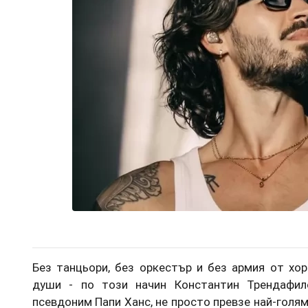
Без танцьори, без оркестър и без армия от хор
души - по този начин Константин Трендафило
псевдоним Папи Ханс, не просто превзе най-голям