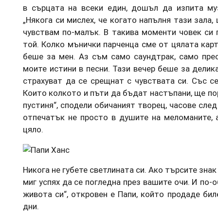
в сърцата на всеки един, дошъл да изпита му
„Някога си мислех, че когато напълня тази зала,
чувствам по-малък. В такива моменти човек си
той. Колко мънички парченца сме от цялата карти
беше за мен. Аз съм само саундтрак, само пре
моите истини в песни. Тази вечер беше за делика
страхуват да се срещнат с чувствата си. Със се
Които колкото и пъти да бъдат настъпани, ще пор
пустиня“, сподели обичаният творец, часове след
отпечатък не просто в душите на меломаните, 
цяло.
Никога не губете светлината си. Ако търсите знак
миг успях да се погледна през вашите очи. И по-
живота си“, откровен е Папи, който продаде бил
дни.