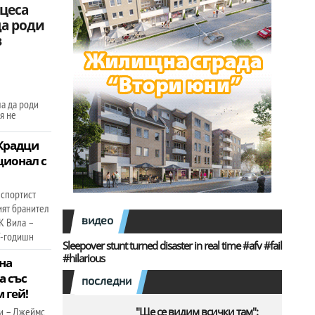
цеса
а роди
в
а да роди
я не
 Крадци
ционал с
 спортист
ият бранител
видео
К Вила –
7-годишн
Sleepover stunt turned disaster in real time #afv #fail
#hilarious
на
а със
последни
м гей!
и – Джеймс
"Ще се видим всички там":