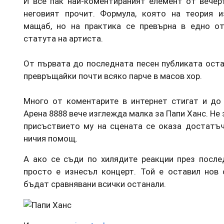
И все пак най-коментираният елемент от вечер
неговият прочит. Формула, която на теория 
мащаб, но на практика се превърна в едно от
статута на артиста.
От първата до последната песен публиката остан
превръщайки почти всяко парче в масов хор.
Много от коментарите в интернет стигат и до
Арена 8888 вече изглежда малка за Папи Ханс. Не
присъствието му на сцената се оказа достатъч
ничия помощ.
А ако се съди по хилядите реакции през после
просто е изнесъл концерт. Той е оставил нов 
бъдат сравнявани всички останали.