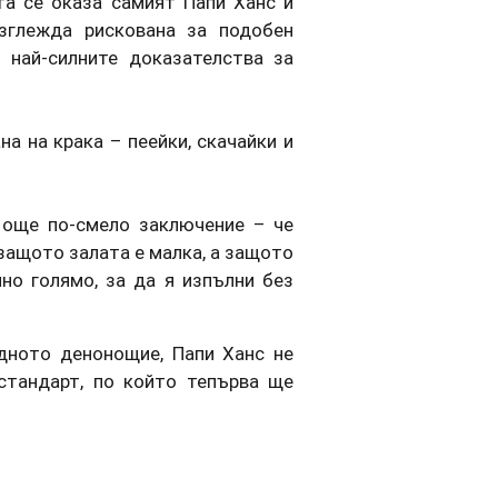
та се оказа самият Папи Ханс и
изглежда рискована за подобен
 най-силните доказателства за
а на крака – пеейки, скачайки и
 още по-смело заключение – че
 защото залата е малка, а защото
но голямо, за да я изпълни без
дното денонощие, Папи Ханс не
стандарт, по който тепърва ще