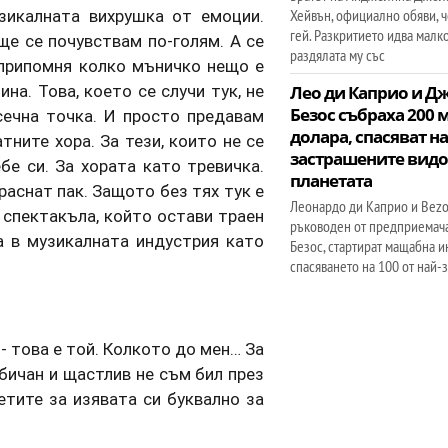
зикалната вихрушка от емоции.
Хейвън, официално обяви, ч
гей. Разкритието идва малк
 ще се почувствам по-голям. А се
раздялата му със
 припомня колко мъничко нещо е
на. Това, което се случи тук, не
Лео ди Каприо и Д
Безос събраха 200 
сечна точка. И просто предавам
долара, спасяват на
тните хора. За тези, които не се
застрашените видо
бе си. За хората като тревичка.
планетата
аснат пак. Защото без тях тук е
Леонардо ди Каприо и Bezos
 спектакъла, който остави траен
ръководен от предприема
а в музикалната индустрия като
Безос, стартират мащабна и
спасяването на 100 от най-з
 - това е той. Колкото до мен… За
обичан и щастлив не съм бил през
етите за изявата си буквално за