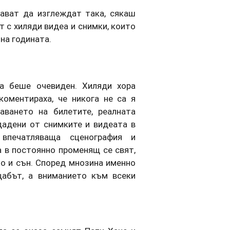
ават да изглеждат така, сякаш
 с хиляди видеа и снимки, които
на годината.
а беше очевиден. Хиляди хора
коментираха, че никога не са я
аването на билетите, реалната
дадени от снимките и видеата в
, впечатляваща сценография и
а в постоянно променящ се свят,
о и сън. Според мнозина именно
щабът, а вниманието към всеки