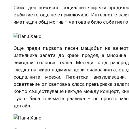
Само ден по-късно, социалните мрежи продълж
събитието още не е приключило. Интернет е залят
имат един общ мотив – че това е било събитието 
Още преди първата песен мащабът на вечерт
изпълниха залата до краен предел, а мнозина 
виждали толкова пълна. Месеци след разпрод
гледка на живо надмина дори очакванията, съз
социалните мрежи. Гигантски визуализации
осветление от световна класа превърнаха залат
който съществуваше някъде между концерт, кин
тук е била голямата разлика – не просто ма
детайл.