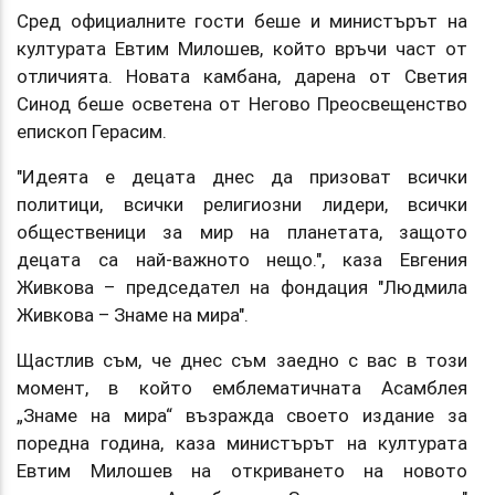
Сред официалните гости беше и министърът на
културата Евтим Милошев, който връчи част от
отличията. Новата камбана, дарена от Светия
Синод беше осветена от Негово Преосвещенство
епископ Герасим.
"Идеята е децата днес да призоват всички
политици, всички религиозни лидери, всички
общественици за мир на планетата, защото
децата са най-важното нещо.", каза Евгения
Живкова – председател на фондация "Людмила
Живкова – Знаме на мира".
Щастлив съм, че днес съм заедно с вас в този
момент, в който емблематичната Асамблея
„Знаме на мира“ възражда своето издание за
поредна година, каза министърът на културата
Евтим Милошев на откриването на новото