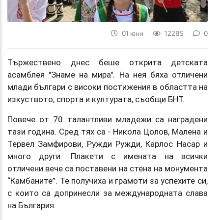
01 юни
12285
0
Тържествено днес беше открита детската
асамблея "Знаме на мира". На нея бяха отличени
млади българи с високи постижения в областта на
изкуството, спорта и културата, съобщи БНТ.
Повече от 70 талантливи младежи са наградени
тази година. Сред тях са - Никола Цолов, Малена и
Тервел Замфирови, Ружди Ружди, Карлос Насар и
много други. Плакети с имената на всички
отличени вече са поставени на стена на монумента
“Камбаните”. Те получиха и грамоти за успехите си,
с които са допринесли за международната слава
на България.