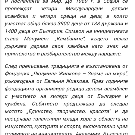
и посланията за мир. До 1989 г. в София се
провеждат четири Международни детски
асамблеи и четири срещи на деца, в които
участват общо близо 3900 деца от 138 държави и
1400 деца от България. Символ на инициативата
става Монумент „Камбаните“, където всяка
държава дарява своя камбана като знак на
приятелство и разбирателство между народите.
След прекъсване, традицията е възстановена от
Фондация „Людмила Живкова – Знаме на мира“,
ръководена от Евгения Живкова. През годините
фондацията организира редица детски асамблеи
с участието на хиляди деца от България и
чужбина. Събитието продължава да следва
мотото „Единство, творчество, красота“ и да
насърчава талантливи млади хора в областта на
изкуството, културата и спорта, включително чрез
отличията на инициативата „Академия „Бъдещето