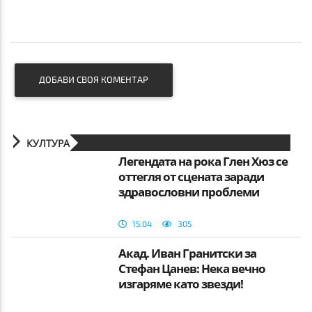
ДОБАВИ СВОЯ КОМЕНТАР
КУЛТУРА
Легендата на рока Глен Хюз се
оттегля от сцената заради
здравословни проблеми
15:04
305
Акад. Иван Гранитски за
Стефан Цанев: Нека вечно
изгаряме като звезди!