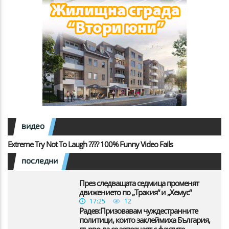
видео
Extreme Try Not To Laugh ???? 100% Funny Video Fails
последни
През следващата седмица променят
движението по „Тракия“ и „Хемус“
17:25
12
Радев:Призовавам чуждестранните
политици, които заклеймиха България,
първо да се запознаят с фактите