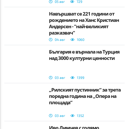
05 авг
729
Навършват се 221 години от
рождението на Ханс Кристиан
Андерсен - "най-великият
разказвач"
04 авг
1060
България е върнала на Турция
над 3000 културни ценности
03 авг
1399
„Рилският пустинник“ за трета
поредна година на „Опера на
площада“
03 авг
1352
Иво Димчев с голямо