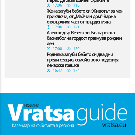
17:06
110
Жена загуби бебето си: Животът за мен
приключи, от „Майчин дом"-Варна
отхвърлиха част от твърденията
17:06
121
Александър Везенков: Българската
баскетболна гордост празнува рожден
ден
17:00
130
Родилка загуби бебето си два дни
преди секцио, семейството подозира
лекарска грешка
16:47
174