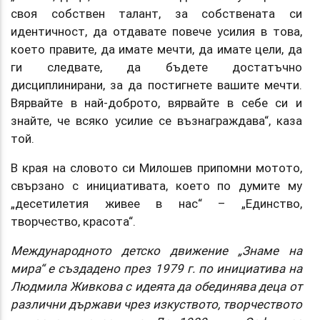
своя собствен талант, за собствената си
идентичност, да отдавате повече усилия в това,
което правите, да имате мечти, да имате цели, да
ги следвате, да бъдете достатъчно
дисциплинирани, за да постигнете вашите мечти.
Вярвайте в най-доброто, вярвайте в себе си и
знайте, че всяко усилие се възнаграждава“, каза
той.
В края на словото си Милошев припомни мотото,
свързано с инициативата, което по думите му
„десетилетия живее в нас“ – „Единство,
творчество, красота“.
Международното детско движение „Знаме на
мира“ е създадено през 1979 г. по инициатива на
Людмила Живкова с идеята да обединява деца от
различни държави чрез изкуството, творчеството