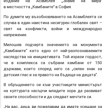
издание на Асамблея „Знаме на мира"
в местността „Камбаните" в София.
По думите му възобновяването на Асамблеята се
случва в един наистина несигурен глобален свят –
свят на конфликти, войни и международно
напрежение.
Милошев подчерта значението на монумента
„Камбаните“ като едно от най-разпознаваемите
наследства на инициативата. Той изрази гордост,
че в комплекса са събрани камбани от 150
държави, които според него са „силен знак за
детския глас и за правото на бъдеще на децата“.
В обръщението си към участниците министърът
на културата насърчи младите хора да развиват
своите способности и да следват мечтите си.
„На вас, деца, ви пожелавам да имате усещане за