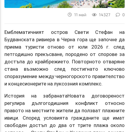
11 май
14327
0
Емблематичният остров Свети Стефан на
Будванската ривиера в Черна гора ще започне да
приема туристи отново от юли 2026 г. след
петгодишно прекъсване, породено от спорове за
достъпа до крайбрежието. Повторното отваряне
стана възможно след постигнато ключово
споразумение между черногорското правителство
и концесионерите на луксозния комплекс.
История на забранатаНовата договореност
регулира дългогодишния конфликт относно
правото на местните жители да ползват плажните
ивици. Според условията гражданите ще имат
свободен достъп до два от трите плажа около