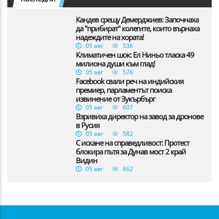
Кандев срещу Демерджиев: Започнаха
да "прибират" колегите, които върнаха
надеждите на хората!
05 авг
536
Климатичен шок: Ел Ниньо тласка 49
милиона души към глад!
05 авг
576
Facebook свали реч на индийския
премиер, парламентът поиска
извинение от Зукърбърг
05 авг
607
Взривиха директор на завод за дронове
в Русия
05 авг
582
С искане на справедливост: Протест
блокира пътя за Дунав мост 2 край
Видин
05 авг
662