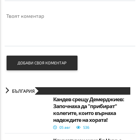
Твоят коментар
ДОБАВИ СВОЯ КОМЕНТАР
БЪЛГАРИЯ
Кандев срещу Демерджиев:
Започнаха да "прибират"
колегите, които върнаха
надеждите на хората!
05 авг
536