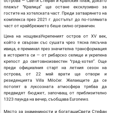
острова — Свети Стефан и Кралския плаж, докато
плажът "Кралица“ ще остане ексклузивно за
гостите на хотелската част. Преди затварянето на
комплекса през 2021 г. достъпът до по-голямата
част от крайбрежието беше силно ограничен.
Цена на нощувкаУкрепеният остров от XV век,
който е свързан със сушата чрез тясна пясъчна
ивица, е преминал през значителна трансформация
в историята си — от рибарско селище и укрепена
крепост до световноизвестен "град-хотел“. Още
преди официалния старт на летния сезон на
острова, от 22 май врати ще отвори и
резиденцията Villa Miločer. Желаещите да се
потопят в луксозната атмосфера трябва да
предвидят бюджет, започващ от приблизително
1323 паунда на вечер, съобщава Euronews.
Място за знамениности и богаташиСвети Стефан