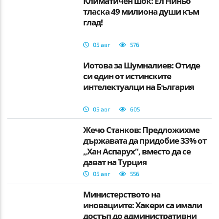
Климатичен шок: Ел Ниньо
тласка 49 милиона души към
глад!
05 авг
576
Йотова за Шумналиев: Отиде
си един от истинските
интелектуалци на България
05 авг
605
Жечо Станков: Предложихме
държавата да придобие 33% от
„Хан Аспарух“, вместо да се
дават на Турция
05 авг
556
Министерството на
иновациите: Хакери са имали
достъп до административни