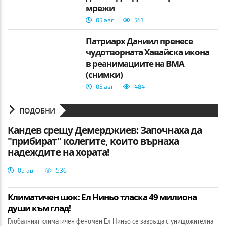
мрежи
05 авг
541
Патриарх Даниил пренесе
чудотворната Хавайска икона
в реанимациите на ВМА
(снимки)
05 авг
484
ПОДОБНИ
Кандев срещу Демерджиев: Започнаха да
"прибират" колегите, които върнаха
надеждите на хората!
05 авг
536
Климатичен шок: Ел Ниньо тласка 49 милиона
души към глад!
Глобалният климатичен феномен Ел Ниньо се завръща с унищожителна