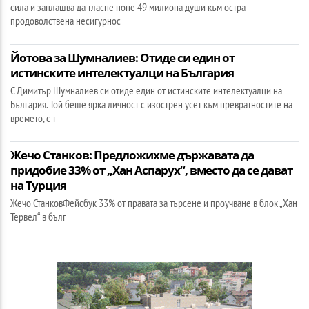
сила и заплашва да тласне поне 49 милиона души към остра
продоволствена несигурнос
Йотова за Шумналиев: Отиде си един от
истинските интелектуалци на България
С Димитър Шумналиев си отиде един от истинските интелектуалци на
България. Той беше ярка личност с изострен усет към превратностите на
времето, с т
Жечо Станков: Предложихме държавата да
придобие 33% от „Хан Аспарух“, вместо да се дават
на Турция
Жечо СтанковФейсбук 33% от правата за търсене и проучване в блок „Хан
Тервел“ в бълг