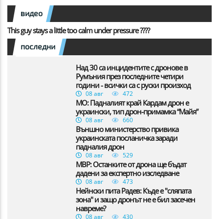
видео
This guy stays a little too calm under pressure ????
последни
Над 30 са инцидентите с дронове в
Румъния през последните четири
години - всички са с руски произход
08 авг
472
МО: Падналият край Кардам дрон е
украински, тип дрон-примамка “Майя”
08 авг
660
Външно министерство привика
украинската посланичка заради
падналия дрон
08 авг
529
МВР: Останките от дрона ще бъдат
дадени за експертно изследване
08 авг
473
Нейнски пита Радев: Къде е "сляпата
зона" и защо дронът не е бил засечен
навреме?
08 авг
430