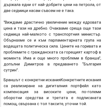
държала едни от най-добрите цени на петрола, от
две седмици насам съвсем не е така.
"Виждаме драстично увеличение между едровата
цена и тази на дребно. Очакваме среща още тази
седмица най-малкото с транспортния министър.
Обърнахме се и към парламентарната група на
водещата политическа сила. Цените на горивата и
проблемите с гражданската са горещият картоф в
момента. Има и още много проблеми в бранша",
допълни Димитров в предаването “България
сутрин”.
Браншът с конкретни исканияКонкретните искания
са реализиране на дигиталния портфейл като
компенсация за високите цени, по-големи
оборотни средства и третата е подписаната
помощ, свързана с тол таксите, уточни той.