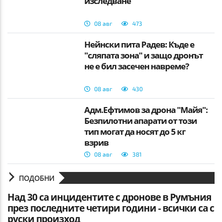
изследване
08 авг
473
Нейнски пита Радев: Къде е
"сляпата зона" и защо дронът
не е бил засечен навреме?
08 авг
430
Адм.Ефтимов за дрона "Майя":
Безпилотни апарати от този
тип могат да носят до 5 кг
взрив
08 авг
381
ПОДОБНИ
Над 30 са инцидентите с дронове в Румъния
през последните четири години - всички са с
руски произход