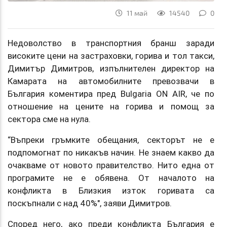
11 май
14540
0
Недоволство в транспортния бранш заради
високите цени на застраховки, горива и тол такси,
Димитър Димитров, изпълнителен директор на
Камарата на автомобилните превозвачи в
България коментира пред Bulgaria ON AIR, че по
отношение на цените на горива и помощ за
сектора сме на нула.
“Въпреки гръмките обещания, секторът не е
подпомогнат по никакъв начин. Не знаем какво да
очакваме от новото правителство. Нито една от
програмите не е обявена. От началото на
конфликта в Близкия изток горивата са
поскъпнали с над 40%", заяви Димитров.
Според него, ако преди конфликта България е