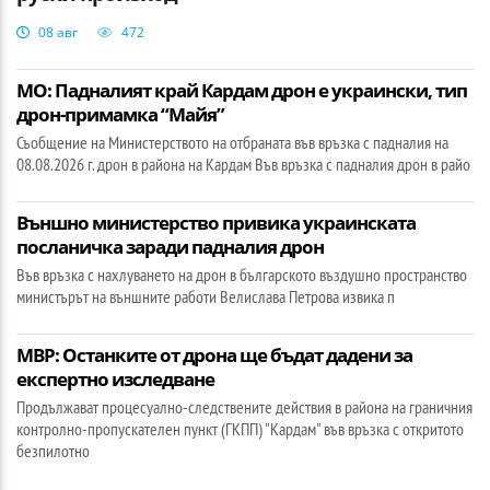
08 авг
472
МО: Падналият край Кардам дрон е украински, тип
дрон-примамка “Майя”
Съобщение на Министерството на отбраната във връзка с падналия на
08.08.2026 г. дрон в района на Кардам Във връзка с падналия дрон в райо
Външно министерство привика украинската
посланичка заради падналия дрон
Във връзка с нахлуването на дрон в българското въздушно пространство
министърът на външните работи Велислава Петрова извика п
МВР: Останките от дрона ще бъдат дадени за
експертно изследване
Продължават процесуално-следствените действия в района на граничния
контролно-пропускателен пункт (ГКПП) "Кардам" във връзка с откритото
безпилотно