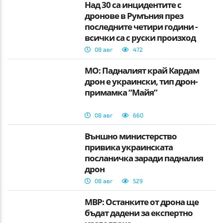
Над 30 са инцидентите с
дронове в Румъния през
последните четири години -
всички са с руски произход
08 авг
472
МО: Падналият край Кардам
дрон е украински, тип дрон-
примамка “Майя”
08 авг
660
Външно министерство
привика украинската
посланичка заради падналия
дрон
08 авг
529
МВР: Останките от дрона ще
бъдат дадени за експертно