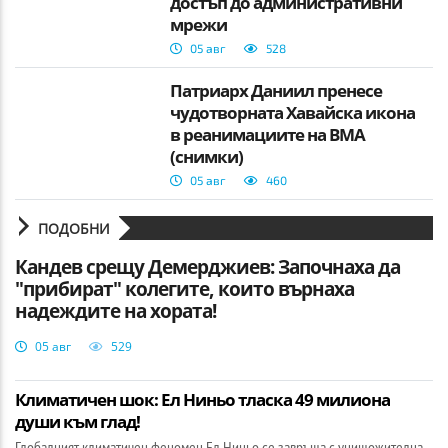
достъп до административни
мрежи
05 авг
528
Патриарх Даниил пренесе
чудотворната Хавайска икона
в реанимациите на ВМА
(снимки)
05 авг
460
ПОДОБНИ
Кандев срещу Демерджиев: Започнаха да
"прибират" колегите, които върнаха
надеждите на хората!
05 авг
529
Климатичен шок: Ел Ниньо тласка 49 милиона
души към глад!
Глобалният климатичен феномен Ел Ниньо се завръща с унищожителна