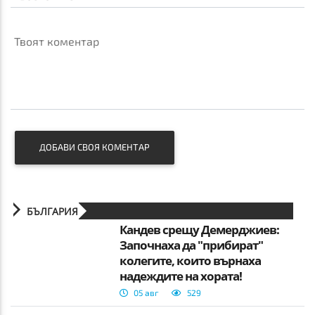
Твоят коментар
ДОБАВИ СВОЯ КОМЕНТАР
БЪЛГАРИЯ
Кандев срещу Демерджиев:
Започнаха да "прибират"
колегите, които върнаха
надеждите на хората!
05 авг
529