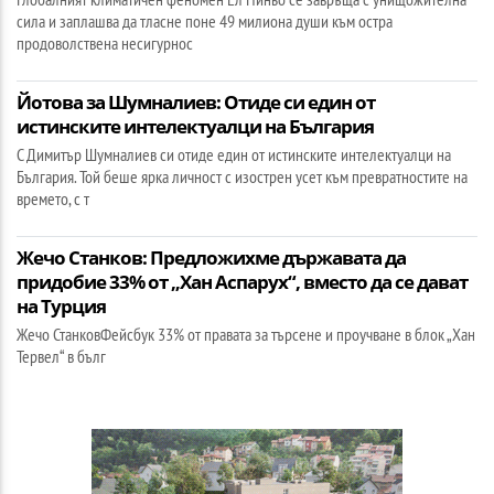
сила и заплашва да тласне поне 49 милиона души към остра
продоволствена несигурнос
Йотова за Шумналиев: Отиде си един от
истинските интелектуалци на България
С Димитър Шумналиев си отиде един от истинските интелектуалци на
България. Той беше ярка личност с изострен усет към превратностите на
времето, с т
Жечо Станков: Предложихме държавата да
придобие 33% от „Хан Аспарух“, вместо да се дават
на Турция
Жечо СтанковФейсбук 33% от правата за търсене и проучване в блок „Хан
Тервел“ в бълг