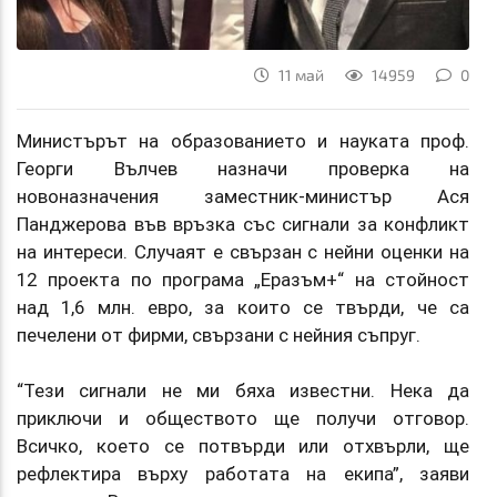
11 май
14959
0
Министърът на образованието и науката проф.
Георги Вълчев назначи проверка на
новоназначения заместник-министър Ася
Панджерова във връзка със сигнали за конфликт
на интереси. Случаят е свързан с нейни оценки на
12 проекта по програма „Еразъм+“ на стойност
над 1,6 млн. евро, за които се твърди, че са
печелени от фирми, свързани с нейния съпруг.
“Тези сигнали не ми бяха известни. Нека да
приключи и обществото ще получи отговор.
Всичко, което се потвърди или отхвърли, ще
рефлектира върху работата на екипа”, заяви