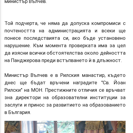
министър Вълчев.
Той подчерта, че няма да допуска компромиси с
почтеността на администрацията и всеки ще
понесе последствията си, ако бъде установено
нарушение. Към момента проверката има за цел
да изясни всички обстоятелства около дейността
на Панджерова преди встъпването ѝ в длъжност.
Министър Вълчев е в Рилския манастир, където
днес ще бъдат връчени наградите "Св. Йоан
Рилски" на МОН. Престижните отличия се връчват
зна директори на образователни институции за
заслуги и принос за развитието на образованието
в България.