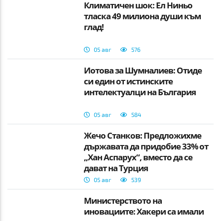
Климатичен шок: Ел Ниньо
тласка 49 милиона души към
глад!
05 авг
576
Йотова за Шумналиев: Отиде
си един от истинските
интелектуалци на България
05 авг
584
Жечо Станков: Предложихме
държавата да придобие 33% от
„Хан Аспарух“, вместо да се
дават на Турция
05 авг
539
Министерството на
иновациите: Хакери са имали