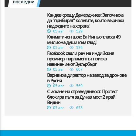
последни
Кандев срещу Демерджиев: Започнаха
да "прибират" колегите, които върнаха
надеждите на хората!
05 авг
529
Климатичен шок: Ел Ниньо тласка 49
милиона души към глад!
05 авг
576
Facebook свали реч на индийския
премиер, парламентът поиска
извинение от Зукърбърг
05 авг
607
Взривиха директор на завод за дронове
в Русия
05 авг
569
С искане на справедливост: Протест
блокира пътя за Дунав мост 2 край
Видин
05 авг
653