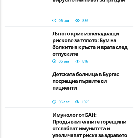
06 авг
856
Лятото крие изненадващи
рискове за тялото: Бум на
болките в кръста и врата след
отпуските
06 авг
816
Детската болница в Бургас
посрещна първите си
пациенти
05 авг
1079
Имунолог от БАН:
Продължителните горещини
отслабват имунитета и
увеличават риска за здравето