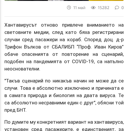
11 май
15282
0
Хантавирусът отново привлече вниманието на
световните медии, след като бяха регистрирани
случаи сред пасажери на кораб. Според доц. д-р
Трифон Вълков от СБАЛИБП “Проф. Иван Киров”
обаче опасенията от повторение на сценарий,
подобен на пандемията от COVID-19, са напълно
неоснователни.
"Такъв сценарий по никакъв начин не може да се
случи. Това е абсолютно изключено и причината е
в самата природа и биология на двата вируса. Те
са абсолютно несравними един с друг", обясни той
пред БНТ.
По думите му конкретният вариант на хантавируса,
установен сред пасажерите, е единственият, за