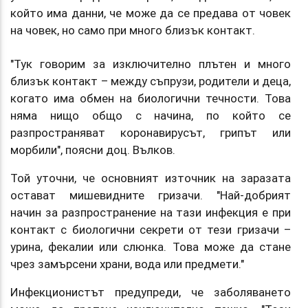
който има данни, че може да се предава от човек
на човек, но само при много близък контакт.
"Тук говорим за изключително плътен и много
близък контакт – между съпрузи, родители и деца,
когато има обмен на биологични течности. Това
няма нищо общо с начина, по който се
разпространяват коронавирусът, грипът или
морбили", поясни доц. Вълков.
Той уточни, че основният източник на заразата
остават мишевидните гризачи. "Най-добрият
начин за разпространение на тази инфекция е при
контакт с биологични секрети от тези гризачи –
урина, фекалии или слюнка. Това може да стане
чрез замърсени храни, вода или предмети."
Инфекционистът предупреди, че заболяването