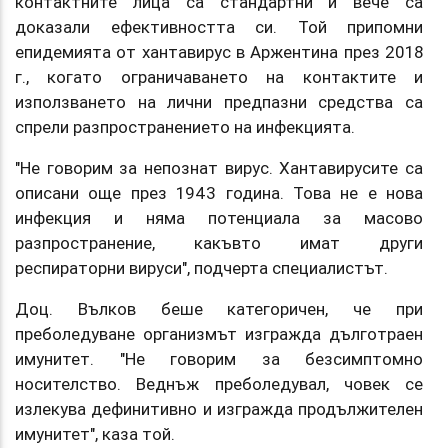
контактните лица са стандартни и вече са
доказали ефективността си. Той припомни
епидемията от хантавирус в Аржентина през 2018
г., когато ограничаването на контактите и
използването на лични предпазни средства са
спрели разпространението на инфекцията.
"Не говорим за непознат вирус. Хантавирусите са
описани още през 1943 година. Това не е нова
инфекция и няма потенциала за масово
разпространение, какъвто имат други
респираторни вируси", подчерта специалистът.
Доц. Вълков беше категоричен, че при
преболедуване организмът изгражда дълготраен
имунитет. "Не говорим за безсимптомно
носителство. Веднъж преболедувал, човек се
излекува дефинитивно и изгражда продължителен
имунитет", каза той.