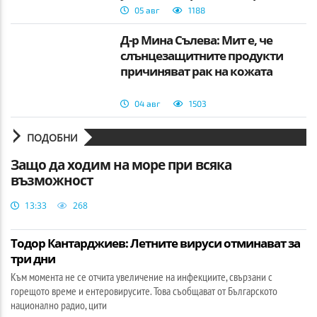
05 авг
1188
Д-р Мина Сълева: Мит е, че
слънцезащитните продукти
причиняват рак на кожата
04 авг
1503
ПОДОБНИ
Защо да ходим на море при всяка
възможност
13:33
268
Тодор Кантарджиев: Летните вируси отминават за
три дни
Към момента не се отчита увеличение на инфекциите, свързани с
горещото време и ентеровирусите. Това съобщават от Българското
национално радио, цити