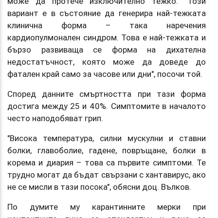
може да протече изключително тежко. "Този
вариант е в състояние да генерира най-тежката
клинична форма – така наречения
кардиопулмонален синдром. Това е най-тежката и
бързо развиваща се форма на дихателна
недостатъчност, която може да доведе до
фатален край само за часове или дни", посочи той.
Според данните смъртността при тази форма
достига между 25 и 40%. Симптомите в началото
често наподобяват грип.
"Висока температура, силни мускулни и ставни
болки, главоболие, гадене, повръщане, болки в
корема и диария – това са първите симптоми. Те
трудно могат да бъдат свързани с хантавирус, ако
не се мисли в тази посока", обясни доц. Вълков.
По думите му карантинните мерки при