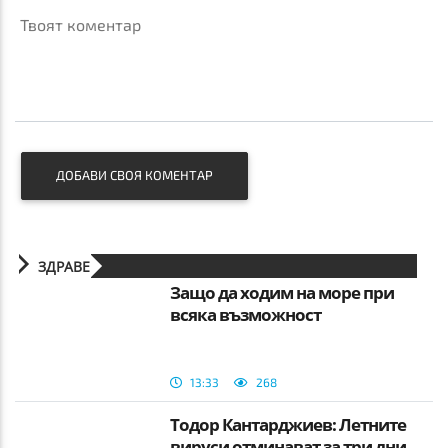
Твоят коментар
ДОБАВИ СВОЯ КОМЕНТАР
ЗДРАВЕ
Защо да ходим на море при
всяка възможност
13:33
268
Тодор Кантарджиев: Летните
вируси отминават за три дни