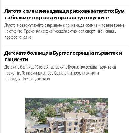
Лятото крие изненадващи рискове за тялото: Бум
на болките в кръста и врата след отпуските
Лятото е сезонът, който свързваме с почивка, движение и повече време
на открито. Променят се физическата активност, спортните навици,
професионално
Детската болница в Бургас посрещна първите си
пациенти
Детската болница “Света Анастасия” в Бургас посрещна първите си
пациенти. Те преминаха през безплатни профилактични
прегледи.Прегледите запо