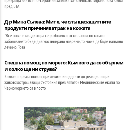
превръща във все по-сериозна заплаха за човешкото здраве. Това заяви
пред БТА
Д-р Мина Сълева: Мит е, че слънцезащитните
продукти причиняват рак на кожата
"Все повече млади хора се разболяват от меланом, но когато
заболяването бъде диагностицирано навреме, то може да бъде напълно
лечимо. Това
Спешна помощ по морето: Към кого да се обърнем
и колко ще ни струва?
Каква е първата помощ при леките инциденти до реакцията при
животозастрашаващи състояния през лятото? Медицинските екипи по
Черноморието са в посто