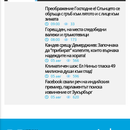
Преображение Господне е! Слънцето се
обръща с гръб към лятото и с лице към
зимата
09:00
33
Горещ ден, на места следобедни
валежи и гръмотевици
08:00
173
Кандев срещу Демерджиев: Започнаха
да "прибират" колегите, които върнаха
надеждите на хората!
05 авг
566
Климатичен шок: Ел Ниньо тласка 49
милиона души към глад!
05 авг
596
Facebook свали реч на индийския
премиер, парламентът поиска
извинение от Зукърбърг
05 авг
620