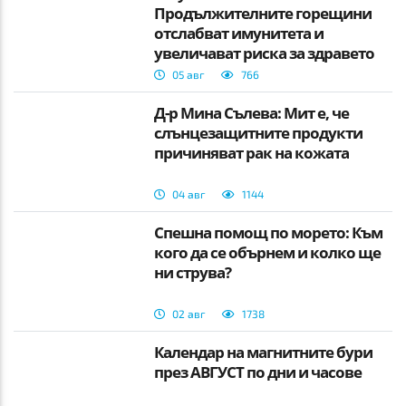
Продължителните горещини
отслабват имунитета и
увеличават риска за здравето
05 авг
766
Д-р Мина Сълева: Мит е, че
слънцезащитните продукти
причиняват рак на кожата
04 авг
1144
Спешна помощ по морето: Към
кого да се обърнем и колко ще
ни струва?
02 авг
1738
Календар на магнитните бури
през АВГУСТ по дни и часове