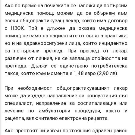
Ако по време на почивката се наложи да потърсим
медицинска помощ, можем да се обърнем към
всеки общопрактикуващ лекар, който има договор
с НЗОК. Той е длъжен да оказва медицинска
помощ не само на пациентите от своята практика,
но и на здравноосигурени лица, които инцидентно
са потърсили преглед. При преглед от лекар,
различен от личния, не се заплаща стойността на
прегледа. Дължи се единствено потребителска
такса, която към момента е 1.48 евро (2,90 лв).
При необходимост общопрактикуващият лекар
може да издаде направление за консултация със
специалист, направление за хоспитализация или
лечение по амбулаторни процедури, както и
рецепта, включително електронна рецепта.
Ако престоят ни извън постоянния здравен район