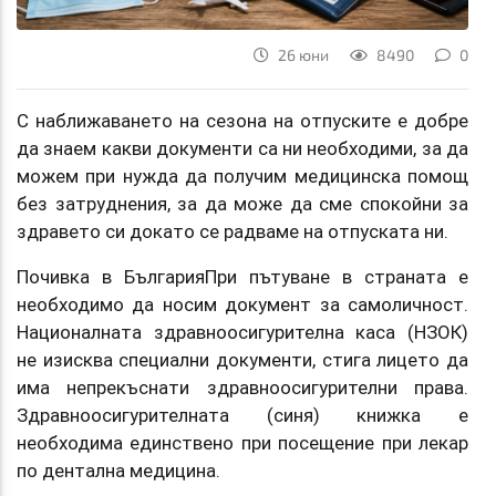
26 юни
8490
0
С наближаването на сезона на отпуските е добре
да знаем какви документи са ни необходими, за да
можем при нужда да получим медицинска помощ
без затруднения, за да може да сме спокойни за
здравето си докато се радваме на отпуската ни.
Почивка в БългарияПри пътуване в страната е
необходимо да носим документ за самоличност.
Националната здравноосигурителна каса (НЗОК)
не изисква специални документи, стига лицето да
има непрекъснати здравноосигурителни права.
Здравноосигурителната (синя) книжка е
необходима единствено при посещение при лекар
по дентална медицина.