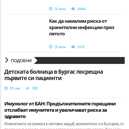
31 юли
2640
Как да намалим риска от
хранителни инфекции през
лятото
31 юли
2113
ПОДОБНИ
Детската болница в Бургас посрещна
първите си пациенти
05 авг
585
Имунолог от БАН: Продължителните горещини
отслабват имунитета и увеличават риска за
здравето
Изменението на климата в световен мащаб, включително и в България, се