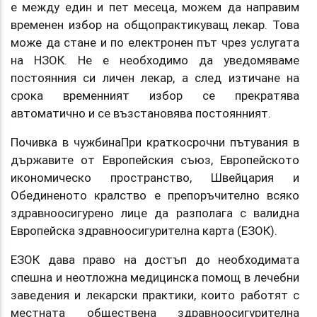
е между един и пет месеца, можем да направим
временен избор на общопрактикуващ лекар. Това
може да стане и по електронен път чрез услугата
на НЗОК. Не е необходимо да уведомяваме
постоянния си личен лекар, а след изтичане на
срока временният избор се прекратява
автоматично и се възстановява постоянният.
Почивка в чужбинаПри краткосрочни пътувания в
държавите от Европейския съюз, Европейското
икономическо пространство, Швейцария и
Обединеното кралство е препоръчително всяко
здравноосигурено лице да разполага с валидна
Европейска здравноосигурителна карта (ЕЗОК).
ЕЗОК дава право на достъп до необходимата
спешна и неотложна медицинска помощ в лечебни
заведения и лекарски практики, които работят с
местната обществена здравноосигурителна