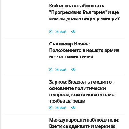
Кой влиза в кабинета на
"Прогресивна България" и ще
има ли двама вицепремиери?
06 май
Станимир Илчев:
Положението в нашата армия
не е оптимистично
06 май
Зарков: Бюджетът е един от
основните политически
въпроси, които новата власт
трябва да реши
06 май
Международни наблюдатели:
Взети са адекватни мерки за