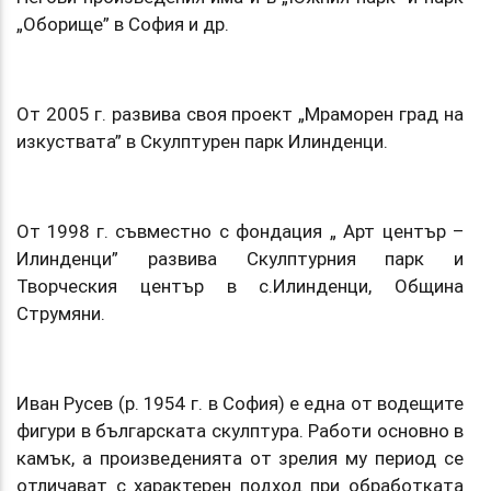
„Оборище” в София и др.
От 2005 г. развива своя проект „Мраморен град на
изкуствата” в Скулптурен парк Илинденци.
От 1998 г. съвместно с фондация „ Арт център –
Илинденци” развива Скулптурния парк и
Творческия център в с.Илинденци, Община
Струмяни.
Иван Русев (р. 1954 г. в София) е една от водещите
фигури в българската скулптура. Работи основно в
камък, а произведенията от зрелия му период се
отличават с характерен подход при обработката