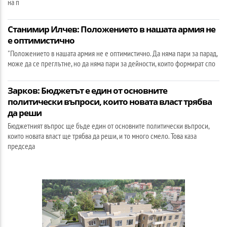
на п
Станимир Илчев: Положението в нашата армия не
е оптимистично
"Положението в нашата армия не е оптимистично. Да няма пари за парад,
може да се преглътне, но да няма пари за дейности, които формират спо
Зарков: Бюджетът е един от основните
политически въпроси, които новата власт трябва
да реши
Бюджетният въпрос ще бъде един от основните политически въпроси,
които новата власт ще трябва да реши, и то много смело. Това каза
председа