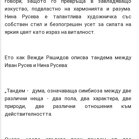
говори, защото го превръща в завладяващо
изкуство, подвластно на хармонията и разума.
Нина Русева е талантлива художничка със
собствен стил и безпогрешен усет за силата на
яркия цвят като израз на виталност.
Ето как Вежди Рашидов описва тандема между
Иван Русев и Нина Русева:
„Тандем - дума, означаваща симбиоза между две
различни неща - два пола, два характера, две
природи, две различни отношения към
действителността.