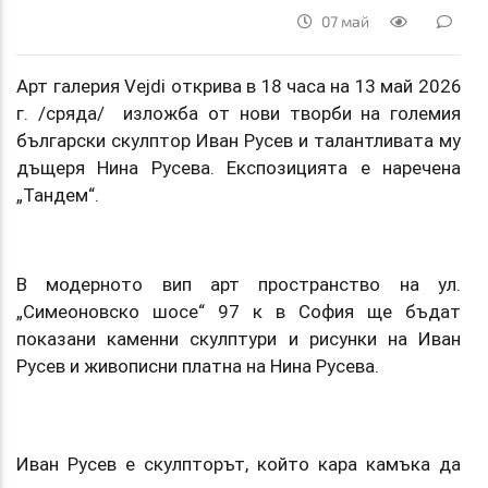
07 май
Арт галерия Vejdi открива в 18 часа на 13 май 2026
г. /сряда/ изложба от нови творби на големия
български скулптор Иван Русев и талантливата му
дъщеря Нина Русева. Експозицията е наречена
„Тандем“.
В модерното вип арт пространство на ул.
„Симеоновско шосе“ 97 к в София ще бъдат
показани каменни скулптури и рисунки на Иван
Русев и живописни платна на Нина Русева.
Иван Русев е скулпторът, който кара камъка да