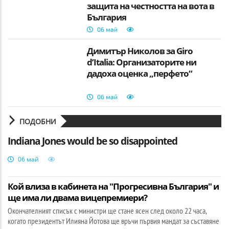
защита на честността на вота в
България
06 май
Димитър Николов за Giro
d’Italia: Организаторите ни
дадоха оценка „перфето“
06 май
ПОДОБНИ
Indiana Jones would be so disappointed
06 май
Кой влиза в кабинета на "Прогресивна България" и
ще има ли двама вицепремиери?
Окончателният списък с министри ще стане ясен след около 22 часа,
когато президентът Илияна Йотова ще връчи първия мандат за съставяне