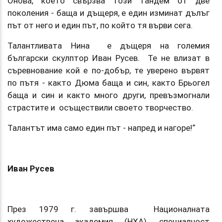
Онова, което свързва този тандем от две
поколения - баща и дъщеря, е един изминат дълъг
път от него и един път, по който тя върви сега.
Талантливата Нина е дъщеря на големия
български скулптор Иван Русев. Те не влизат в
съревнование кой е по-добър, те уверено вървят
по пътя - както Дюма баща и син, както Брьогел
баща и син и както много други, превъзмогнали
страстите и осъществили своето творчество.
Талантът има само един път - напред и нагоре!“
Иван Русев
През 1979 г. завършва Националната
художествена академия (НХА), специалност