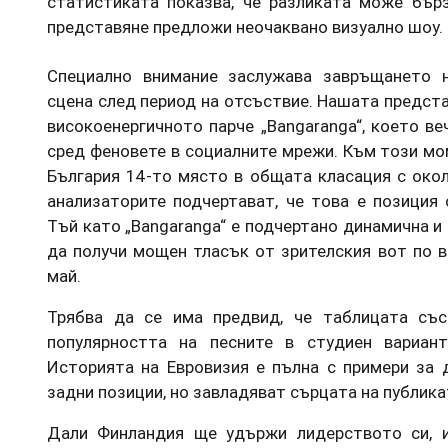
статистиката показва, че разликата може бърз
представяне предложи неочаквано визуално шоу.
Специално внимание заслужава завръщането н
сцена след период на отсъствие. Нашата предста
високоенергичното парче „Bangaranga“, което ве
сред феновете в социалните мрежи. Към този м
България 14-то място в общата класация с окол
анализаторите подчертават, че това е позиция 
Тъй като „Bangaranga“ е подчертано динамична и 
да получи мощен тласък от зрителския вот по в
май.
Трябва да се има предвид, че таблицата със
популярността на песните в студиен вариант
Историята на Евровизия е пълна с примери за 
задни позиции, но завладяват сърцата на публика
Дали Финландия ще удържи лидерството си, и