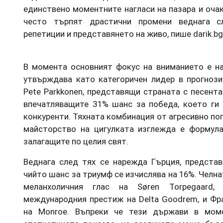
единствено моментните нагласи на пазара и оча
често търпят драстични промени веднага с
репетиции и представянето на живо, пише darik.bg
В момента основният фокус на вниманието е на
утвърждава като категоричен лидер в прогнози
Pete Parkkonen, представящи страната с песента 
впечатляващите 31% шанс за победа, което ги 
конкуренти. Тяхната комбинация от агресивно поп
майсторство на цигулката изглежда е формула
залагащите по целия свят.
Веднага след тях се нарежда Гърция, представе
чийто шанс за триумф се изчислява на 16%. Челна
меланхоличния глас на Søren Torpegaard,
международния престиж на Delta Goodrem, и Фр
на Monroe. Въпреки че тези държави в мом