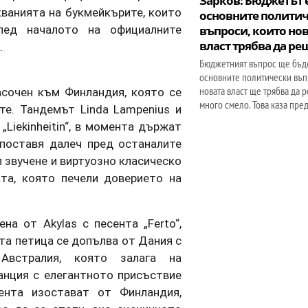
Зарков: Бюджетът е
кванията на букмейкърите, които
основните полити
лед началото на официалните
въпроси, които но
власт трябва да ре
.
Бюджетният въпрос ще бъд
основните политически въп
новата власт ще трябва да р
сочен към Финландия, която се
много смело. Това каза пре
те. Тандемът Linda Lampenius и
„Liekinheitin“, в момента държат
поставя далеч пред останалите
 звучене и виртуозно класическо
та, която печели доверието на
на от Akylas с песента „Ferto“,
та петица се допълва от Дания с
 Австралия, която залага на
анция с елегантното присъствие
ента изостават от Финландия,