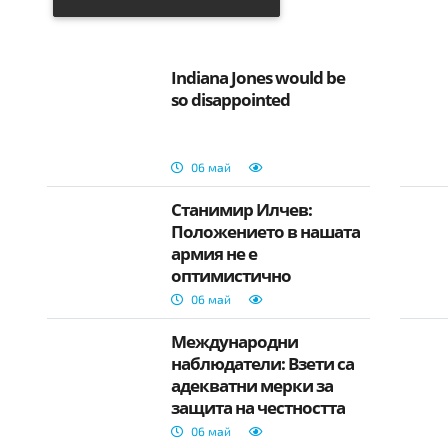
Indiana Jones would be
so disappointed
06 май
Станимир Илчев:
Положението в нашата
армия не е
оптимистично
06 май
Международни
наблюдатели: Взети са
адекватни мерки за
защита на честността
на вота в България
06 май