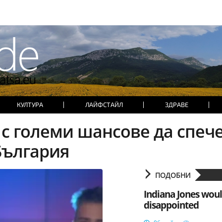
КУЛТУРА
ЛАЙФСТАЙЛ
ЗДРАВЕ
 с големи шансове да спеч
България
ПОДОБНИ
Indiana Jones woul
disappointed