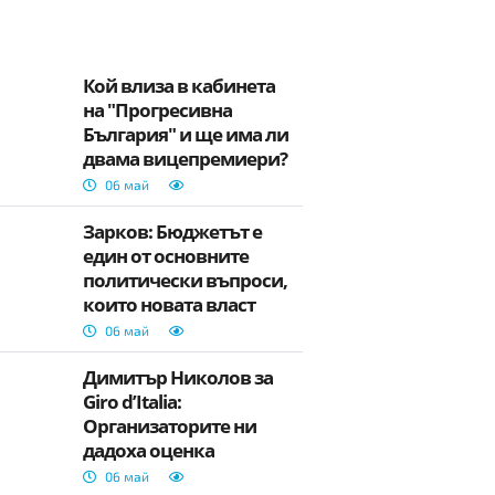
Кой влиза в кабинета
на "Прогресивна
България" и ще има ли
двама вицепремиери?
06 май
Зарков: Бюджетът е
един от основните
политически въпроси,
които новата власт
трябва да реши
06 май
Димитър Николов за
Giro d’Italia:
Организаторите ни
дадоха оценка
„перфето“
06 май