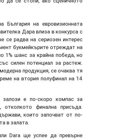
о да се стопи, ако сценичното
а България на евровизионната
вителка Дара влиза в конкурса с
че се радва на сериозен интерес
омент букмейкърите отреждат на
о 1% шанс за крайна победа, но
със силен потенциал за растеж.
модерна продукция, се очаква тя
реме на втория полуфинал на 14
 залози е по-скоро компас за
, отколкото финална присъда.
държави, които започват от по-
та в залата.
ли Dara ще успее да превърне