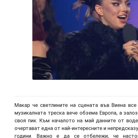
Макар че светлините на сцената във Виена все
музикалната треска вече обзема Европа, а зало
своя пик. Към началото на май данните от воде
очертават една от най-интересните и непредсказ
години. Важно е да се отбележи, че насто