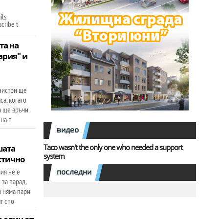
ils
cribe t
та на
ария" и
нистри ще
са, когато
а ще връчи
 на п
видео
Taco wasn't the only one who needed a support
шата
system
стично
ия не е
последни
 за парад,
а няма пари
т спо