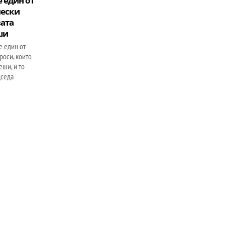
 един от
чески
вата
ши
е един от
роси, които
еши, и то
дседа