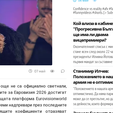
06 май
Confidence vs reality #afv #fa
#funnyvideos #shorts. ▷ Subs
Кой влиза в кабине
"Прогресивна Бълг
ще има ли двама
вицепремиери?
Окончателният списък с ми
стане ясен след около 22 ча
президентът Илияна Йотов
първия мандат за съставяне
Станимир Илчев:
07 май
Положението в на
армия не е оптими
 още не са официално светнали,
"Положението в нашата арм
зите за Евровизия 2026 достигат
оптимистично. Да няма пари
щата платформа Eurovisionworld
може да се преглътне, но д
за дейности, които формира
уеми надпревари през последните
ящите коефициенти отразяват