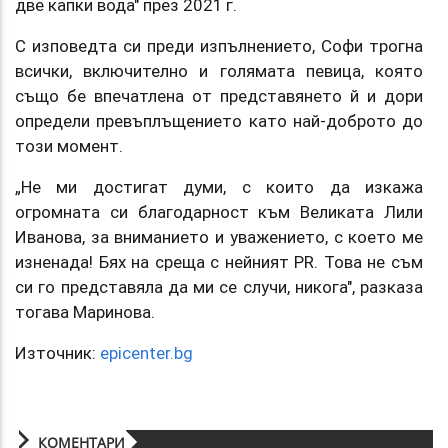
две капки вода" през 2021 г.
С изповедта си преди изпълнението, Софи трогна
всички, включително и голямата певица, която
също бе впечатлена от представянето й и дори
определи превъплъщението като най-доброто до
този момент.
„Не ми достигат думи, с които да изкажа
огромната си благодарност към Великата Лили
Иванова, за вниманието и уважението, с което ме
изненада! Бях на среща с нейният PR. Това не съм
си го представяла да ми се случи, никога", разказа
тогава Маринова.
Източник:
epicenter.bg
КОМЕНТАРИ