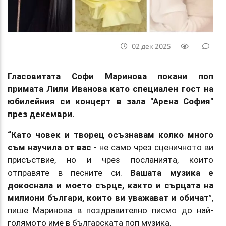
02 дек 2025
Гласовитата Софи Маринова покани поп
примата Лили Иванова като специален гост на
юбилейния си концерт в зала "Арена София"
през декември.
“Като човек и творец осъзнавам колко много
съм научила от вас
- не само чрез сценичното ви
присъствие, но и чрез посланията, които
отправяте в песните си.
Вашата музика е
докоснала и моето сърце, както и сърцата на
милиони българи, които ви уважават и обичат
”,
пише Маринова в поздравително писмо до най-
голямото име в българската поп музика.