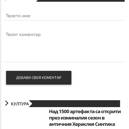
Твоето име
Твоят коментар
ДОБАВИ СВОЯ КОМЕНТАР
КУЛТУРА
Над 1500 артефакта са открити
през изминалия сезон в
античния Хераклея Синтика