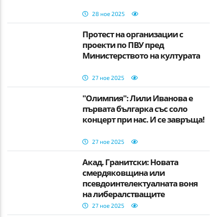
28 ное 2025
Протест на организации с
проекти по ПВУ пред
Министерството на културата
27 ное 2025
"Олимпия": Лили Иванова е
първата българка със соло
концерт при нас. И се завръща!
27 ное 2025
Акад. Гранитски: Новата
смердяковщина или
псевдоинтелектуалната воня
на либералстващите
шоролопчии
27 ное 2025