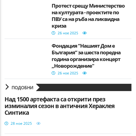
Протест срещу Министерство
на културата - проектите по
ПВУ са на ръба на ликвидна
криза
26 ное 2025
Фондация “Нашият Дом е
България“ за шеста поредна
година организира концерт
„Новорождение"
26 ное 2025
ПОДОБНИ
Над 1500 артефакта са открити през
изминалия сезон в античния Хераклея
Синтика
28 ное 2025