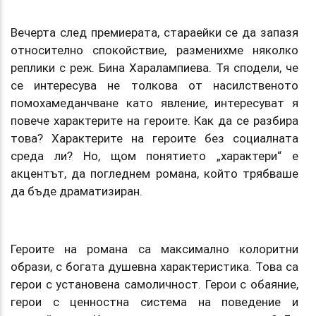
Вечерта след премиерата, стараейки се да запазя
относително спокойствие, разменихме няколко
реплики с реж. Бина Харалампиева. Тя сподели, че
се интересува не толкова от насилственото
помохамеданчване като явление, интересуват я
повече характерите на героите. Как да се разбира
това? Характерите на героите без социалната
среда ли? Но, щом понятието „характери“ е
акцентът, да погледнем романа, който трябваше
да бъде драматизиран.
Героите на романа са максимално колоритни
образи, с богата душевна характеристика. Това са
герои с установена самоличност. Герои с обаяние,
герои с ценностна система на поведение и