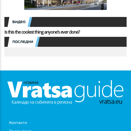
видео
Is this the coolest thing anyone's ever done?
последни
Контакти
За реклама