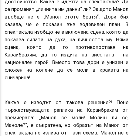
достойнство. Каква е идеята на спектакъла? Да
се променят „личните им данни“ ли? Защото Манол
въобще не е „Манол стоте братя“. Дори бих
казала, че е показан във водевилен план. В
спектакъла изобщо не е включена сцена, която да
показва силата на духа, на личността му. Няма
сцена, която да го противопоставя на
Караибрахим, да го издига на висотата на
национален герой. Вместо това дори е унизен и
сложен на колене да се моли в краката на
еничарина!
Какъв е изводът от такова решение?! Поне
тържествуващата реплика на Караибрахим от
премиерата: „Манол се моли! Молиш ли се,
Маноле?“, е съкратена, но образът на Манол от
спектакъла не излиза от тази схема. Манол не е