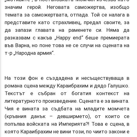
значим герой. Неговата саможертва, изобщо
темата за саможертвата, отпада. Той се налага в
представите като страхливец, предал своите, за
да запази главата на раменете си. Няма да
разказвам с какъв „Happy end“ беше премиерата
във Варна, но поне това не се случи на сцената на
т-р „Народна армия“.
На този фон е създадена и несъществуваща в
романа сцена между Караибрахим и дядо Галушко.
Текстът е събран от богатия контекст на
литературното произведение. Сцената е за вината.
Чия е вината за съдбата на младите момчета
(кръвния данък – девширмето), от които се
попълва войската на Империята?! Това е сцена, в
която Караибрахим не вини този, по чиито закони е