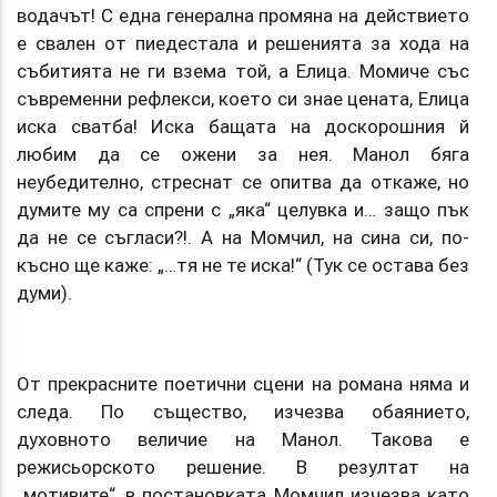
водачът! С една генерална промяна на действието
е свален от пиедестала и решенията за хода на
събитията не ги взема той, а Елица. Момиче със
съвременни рефлекси, което си знае цената, Елица
иска сватба! Иска бащата на доскорошния й
любим да се ожени за нея. Манол бяга
неубедително, стреснат се опитва да откаже, но
думите му са спрени с „яка“ целувка и… защо пък
да не се съгласи?!. А на Момчил, на сина си, по-
късно ще каже: „…тя не те иска!“ (Тук се остава без
думи).
От прекрасните поетични сцени на романа няма и
следа. По същество, изчезва обаянието,
духовното величие на Манол. Такова е
режисьорското решение. В резултат на
„мотивите“, в постановката Момчил изчезва като