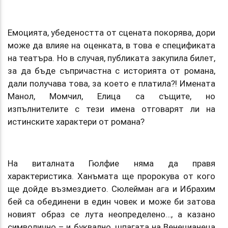
Емоцията, убедеността от сцената покорява, дори
може да влияе на оценката, в това е спецификата
на театъра. Но в случая, публиката закупила билет,
за да бъде съпричастна с историята от романа,
дали получава това, за което е платила?! Имената
Манол, Момчил, Елица са същите, но
изпълнителите с тези имена отговарят ли на
истинските характери от романа?
На виталната Гюлфие няма да правя
характеристика. Ханъмата ще пророкува от кого
ще дойде възмездието. Сюлейман ага и Ибрахим
бей са обединени в един човек и може би затова
новият образ се лута неопределено…, а казано
символично – и буквално, шпагата на Венецианеца