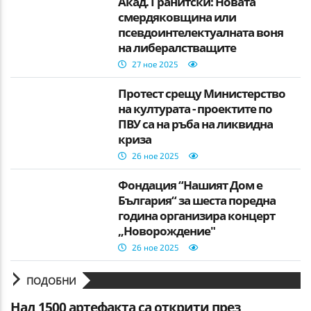
Акад. Гранитски: Новата
смердяковщина или
псевдоинтелектуалната воня
на либералстващите
шоролопчии
27 ное 2025
Протест срещу Министерство
на културата - проектите по
ПВУ са на ръба на ликвидна
криза
26 ное 2025
Фондация “Нашият Дом е
България“ за шеста поредна
година организира концерт
„Новорождение"
26 ное 2025
ПОДОБНИ
Над 1500 артефакта са открити през