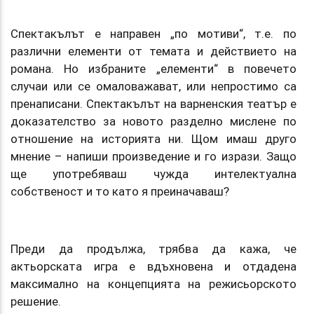
Спектакълът е направен „по мотиви“, т.е. по
различни елементи от темата и действието на
романа. Но избраните „елементи“ в повечето
случаи или се омаловажават, или непростимо са
пренаписани. Спектакълът на варненския театър е
доказателство за новото разделно мислене по
отношение на историята ни. Щом имаш друго
мнение – напиши произведение и го изрази. Защо
ще употребяваш чужда интелектуална
собственост и то като я преиначаваш?
Преди да продължа, трябва да кажа, че
актьорската игра е вдъхновена и отдадена
максимално на концепцията на режисьорското
решение.