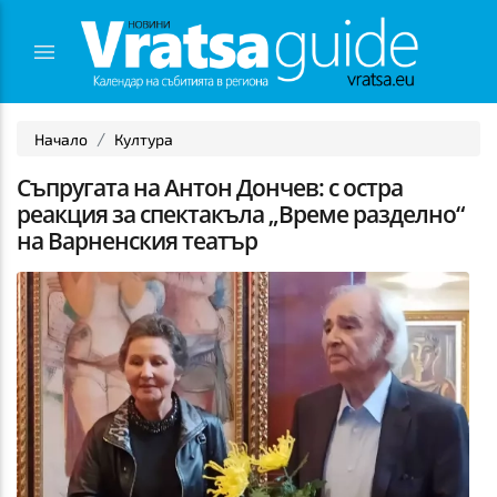
Начало
Култура
Съпругата на Антон Дончев: с остра
реакция за спектакъла „Време разделно“
на Варненския театър