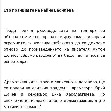
Ето позицията на Райна Василева
Преди година ръководството на театъра се
обърна към мен за правата върху романа и изрази
огромното си желание публиката да се докосне
отново до произведението на писателя Антон
Дончев. „Време разделно“ да бъде част и чест за
репертоара.
Драматизацията, така е записано в договора, ще
се повери на елитния тандем – драматург Юрий
Дачев и режисьор Бина Харалампиева. Но
спектакълът излиза не като драматизация, а „по
мотиви от романа“.