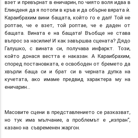
взет и превърнат в еничарин, по чиято воля идва в
Елинденя да я потопи в кръв и да обърне вярата ѝ.
Караибрахим вини бащата, който го е дал! Той не
роптае, че е взет, той роптае, че е даден от
бащата. Вината е на бащата! Въобще не става
въпрос за насилие! И как завършва сцената? Дядо
Галушко, с вината си, получава инфаркт. Този,
който донася вестта е наказан. А Караибрахим,
според постановката, е освободен от бремето да
хвърли баща си и брат си в черната дупка на
кучетата, ако имаме предвид характера му на
еничарин…
Масовите сцени в представлението се разказват,
но тук има мълчание, а проблемът е „изпран“,
казано на съвременен жаргон.