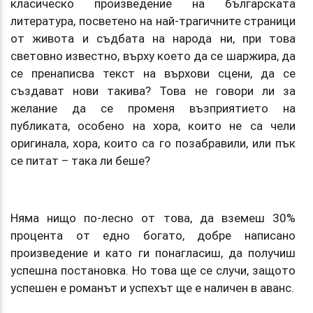
класическо произведение на българската
литература, посветено на най-трагичните страници
от живота и съдбата на народа ни, при това
световно известно, върху което да се шаржира, да
се пренаписва текст на върхови сцени, да се
създават нови такива? Това не говори ли за
желание да се променя възприятието на
публиката, особено на хора, които не са чели
оригинала, хора, които са го позабравили, или пък
се питат – така ли беше?
Няма нищо по-лесно от това, да вземеш 30%
процента от едно богато, добре написано
произведение и като ги понагласиш, да получиш
успешна постановка. Но това ще се случи, защото
успешен е романът и успехът ще е наличен в аванс.