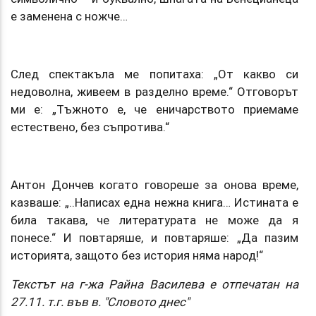
е заменена с ножче…
След спектакъла ме попитаха: „От какво си
недоволна, живеем в разделно време.“ Отговорът
ми е: „Тъжното е, че еничарството приемаме
естествено, без съпротива.“
Антон Дончев когато говореше за онова време,
казваше: „..Написах една нежна книга… Истината е
била такава, че литературата не може да я
понесе.“ И повтаряше, и повтаряше: „Да пазим
историята, защото без история няма народ!“
Текстът на г-жа Райна Василева е отпечатан на
27.11. т.г. във в. "Словото днес"