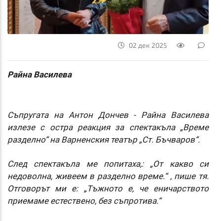
02 дек 2025
Райна Василева
Съпругата на Антон Дончев - Райна Василева
излезе с остра реакция за спектакъла „Време
разделно“ на Варненския театър
„Ст. Бъчваров“.
След спектакъла ме попитаха,: „От какво си
недоволна, живеем в разделно време.“ , пише тя.
Отговорът ми е: „Тъжното е, че еничарството
приемаме естествено, без съпротива.“