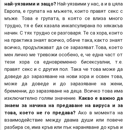
най-уязвими и защо?
Най-уязвими у нас, а и в цяла
Европа, е групата на мъжете, които правят секс с
мъже. Това е групата, в която се влиза много
трудно, тя е бих казала инкапсулирана по някакъв
начин. С тях трудно се разговаря. Те са хора, които
на практика знаят всичко, обаче така, както знаят
всичко, продължават да се заразяват.Това, което
мен лично ме тревожи особено, е, че една част от
тези хора са едновременно бисексуални, т.е.
правят секс и с другия пол. Така че това може да
доведе до заразяване на нови хора и освен това,
може да доведе и до заразяване на жени,
бременни, до заразяване на деца. Всичко това има
изключително голям значение.
Какво е важно да
знаем за начина на предаване на вируса и за
това, което не го предава?
Ако в момента на
взаимодействие между двама души или повече
разбира се, има кръв или пък нараняване до кръв и