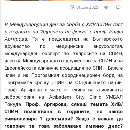
01 дек 2025
В Международния ден за борба с ХИВ/СПИН гост
в студиото на "Здравето на фокус" е проф. Радка
Аргирова.
Тя е председател на Българското
дружество по медицинска вирусология,
международен експерт по въпросите на СПИН,
член на Международното дружество за СПИН и на
Европейската клинична асоциация по СПИН. Била е
член и на Програмния координационен борд на
Програмата срещу СПИН на Обединените нации.
Проф. Аргирова е част от екипа на клиничната
лаборатория на Acibadem City Clinic УМБАЛ
Токуда.
Проф. Аргирова, сякаш темата ХИВ/
СПИН позаглъхна в годините, но какво
символизира 1 декември? Защо е важно да
говорим за това заболяване именно днес?