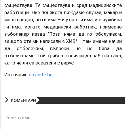
съществува. Тя съществува и сред медицинските
работници. Ние понякога виждаме случаи, макар и
много рядко, но ги има – и у нас ги има, и в чужбина
ги има, когато медицински работник, примерно
зъболекар казва "Този няма да го обслужвам,
защото сте ми написали с ХИВ" – там имаме начин
да отбележим, въпреки че не бива да
отбелязваме. Той трябва с всички да работи така,
като че ли са заразени с вирус.
Източник:
novinite.bg
КОМЕНТАРИ
Твоето име