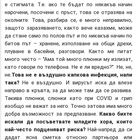
е стигмата. Т.е. ако те бъдат по някакъв начин
нарочени, посочени с пръст, това се отразява на
околните. Това, разбира се, е много неправилно,
защото заразяването, както вече казахме, може
да стане само по полов път и по никакъв начин по
битов път – хранене, използване на общи дрехи,
плуване в басейни, разговори. Както ме питат
много често – "Ама той много плюнки му излизат,
като говори по телефона. Не е ли вредно?". Не, не,
не.
Това не е въздушно капкова инфекция, нали
така?
Не е въздушно. И вирусът иска да влезе
направо в кръвта, за да може там да се развива.
Такива плюнки, слюнки като при COVID и грип
изобщо не важат за него. Точно затова има много
добра възможност за предпазване.
Какво бихте
искали да посъветвате младите хора, които
най-често подценяват риска?
Най-напред да си
дадат ясна сметка относно партньора или