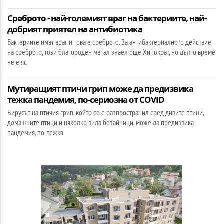
Среброто - най-големият враг на бактериите, най-
добрият приятел на антибиотика
Бактериите имат враг и това е среброто. За антибактериалното действие
на среброто, този благороден метал знаел още Хипократ, но дълго време
не е яс
Мутиращият птичи грип може да предизвика
тежка пандемия, по-сериозна от COVID
Вирусът на птичия грип, който се е разпространил сред дивите птици,
домашните птици и няколко вида бозайници, може да предизвика
пандемия, по-тежка