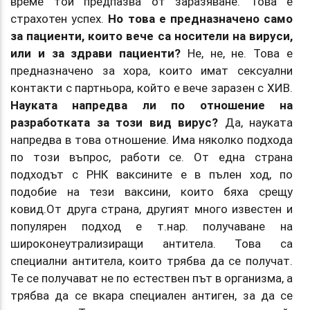
време той предпазва от заразяване. Това е
страхотен успех.
Но това е предназначено само
за пациенти, които вече са носители на вируси,
или и за здрави пациенти?
Не, не, не. Това е
предназначено за хора, които имат сексуални
контакти с партньора, който е вече заразен с ХИВ.
Науката напредва ли по отношение на
разработката за този вид вирус?
Да, науката
напредва в това отношение. Има няколко подхода
по този въпрос, работи се. От една страна
подходът с РНК ваксините е в пълен ход, по
подобие на тези ваксини, които бяха срещу
ковид.От друга страна, другият много известен и
популярен подход е т.нар. получаване на
широконеутрализиращи антитела. Това са
специални антитела, които трябва да се получат.
Те се получават не по естествен път в организма, а
трябва да се вкара специален антиген, за да се