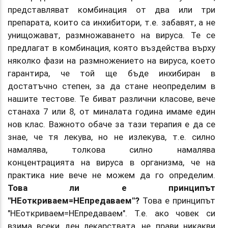
представляват комбинация от два или три
препарата, които са инхибитори, т.е. забавят, а не
унищожават, размножаването на вируса. Те се
предлагат в комбинация, която въздейства върху
няколко фази на размножението на вируса, което
гарантира, че той ще бъде инхибиран в
достатъчно степен, за да стане неопределим в
нашите тестове. Те биват различни класове, вече
станаха 7 или 8, от миналата година имаме един
нов клас. Важното обаче за тази терапия е да се
знае, че тя лекува, но не излекува, т.е. силно
намалява, толкова силно намалява
концентрацията на вируса в организма, че на
практика ние вече не можем да го определим.
Това ли е принципът
"НЕоткриваем=НЕпредаваем"?
Това е принципът
"НЕоткриваем=НЕпредаваем". Т.е. ако човек си
взима всеки ден лекарствата, не прави никакви