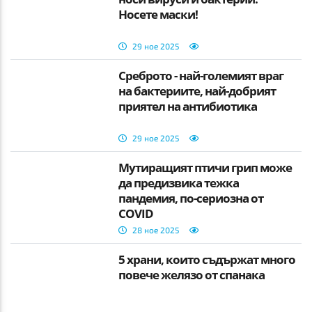
Носете маски!
29 ное 2025
Среброто - най-големият враг
на бактериите, най-добрият
приятел на антибиотика
29 ное 2025
Мутиращият птичи грип може
да предизвика тежка
пандемия, по-сериозна от
COVID
28 ное 2025
5 храни, които съдържат много
повече желязо от спанака