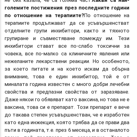
не бих казала, че са голяма част.
Какви са най-
големите постижения през последните години
по отношение на терапиите?
По отношение на
терапиите продължават да се усъвършенстват
отделните групи инхибитори, както и тяхното
групиране и съвместяване помежду им. Тези
инхибитори стават все по-слабо токсични за
човека, все по-малко са клиничните явления или
нежеланите лекарствени реакции. Но особеното,
за което питате и на което искам да обърна
внимание, това е един инхибитор, той е от
миналата година известен с много добри лечебни
свойства и предпазни свойства от заразяване.
Даже някои го обявяват като ваксина, но това не е
ваксина, това си е препарат. Този препарат е вече
до такава степен усъвършенстван, че е изработен
като една инжекция, която трябва да се прави два
пъти в годината, т.е. през 6 месеца, и в останалото