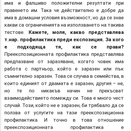
има и фалшиво положителни резултати при
правенето им. Така че действително е добре да
има в домашни условия възможност, но да се знае
какви са ограниченията на използването на такива
тестове.
Кажете, моля, какво представлява
т.нар. профилактика преди експозиция. За кого
е подходяща тя, как се прави?
Преекспозиционната профилактика представлява
предпазване от заразяване, когато човек има
работа с партньор, който е заразен или пък
съмнително заразен. Това се случва в семейства, в
които единият от двамата е заразен, другия – не,
но те по никакъв начин не прекъсват
взаимодействието помежду си. Това е много чест
случай. Този, който не е заразен, би трябвало да се
ползва от услугите на тази преекспозиционна
профилактика. И точно в това отношение
преекспозиционната профилактика е