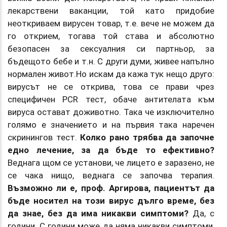
лекарствени ваканции, той като придобие
неоткриваем вирусен товар, т.е. вече не можем да
го открием, тогава той става и абсолютно
безопасен за сексуалния си партньор, за
бъдещото бебе и т.н. С други думи, живее напълно
нормален живот.Но искам да кажа тук нещо друго:
вирусът не се открива, това се прави чрез
специфичен PCR тест, обаче антителата към
вируса остават доживотно. Така че изключително
голямо е значението и на първия така наречен
скринингов тест.
Колко рано трябва да започне
едно лечение, за да бъде то ефективно?
Веднага щом се установи, че лицето е заразено, не
се чака нищо, веднага се започва терапия.
Възможно ли е, проф. Аргирова, пациентът да
бъде носител на този вирус дълго време, без
да знае, без да има никакви симптоми?
Да, с
години. С години може да няма никакви симптоми,