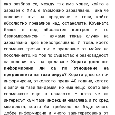
ако разбира се, между тях има човек, който е
заразен с ХИВ, е възможно заразяване. Така че
половият път на предаване е този, който
абсолютно превалира над останалите. Кръвната
банка е под абсолютен контрол и то
безкомпромисен – нямаме такъв случаи на
заразяване чрез кръвопреливане. И това, което
споменах третия път е предаване от майка на
поколението, но той по същество е разновидност
на половия път на предаване.
Хората днес по-
информирани ли са по отношение на
предаването на този вирус?
Хората днес са по-
информирани, отколкото преди 40 години, когато
е започна тази пандемия, но има нещо, което вие
споменахте още в началото – като че ли
интересът към тази инфекция намалява, и то сред
младежта, която би трябвало да бъде много
добре информирана и много заинтересована от