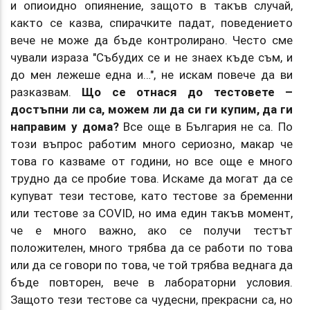
и опиоидно опиянение, защото в такъв случай,
както се казва, спирачките падат, поведението
вече не може да бъде контролирано. Често сме
чували израза "Събудих се и не знаех къде съм, и
до мен лежеше една и…", не искам повече да ви
разказвам.
Що се отнася до тестовете –
достъпни ли са, можем ли да си ги купим, да ги
направим у дома?
Все още в България не са. По
този въпрос работим много сериозно, макар че
това го казваме от години, но все още е много
трудно да се пробие това. Искаме да могат да се
купуват тези тестове, като тестове за бременни
или тестове за COVID, но има един такъв момент,
че е много важно, ако се получи тестът
положителен, много трябва да се работи по това
или да се говори по това, че той трябва веднага да
бъде повторен, вече в лабораторни условия.
Защото тези тестове са чудесни, прекрасни са, но