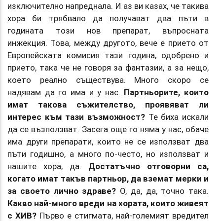
изключително напреднала. И аз ви казах, че такива
хора би трябвало да получават два пъти в
годината този нов препарат, въпросната
инжекция. Това, между другото, вече е прието от
Европейската комисия тази година, одобрено и
прието, така че не говоря за фантазии, а за нещо,
което реално съществува. Много скоро се
надявам да го има и у нас.
Партньорите, които
имат такова съжителство, проявяват ли
интерес към тази възможност?
Те биха искали
да се възползват. Засега още го няма у нас, обаче
има други препарати, които не се използват два
пъти годишно, а много по-често, но използват и
нашите хора, да.
Достатъчно отговорни са,
когато имат такъв партньор, да вземат мерки и
за своето лично здраве?
О, да, да, точно така.
Какво най-много вреди на хората, които живеят
с ХИВ?
Първо е стигмата, най-големият вредител