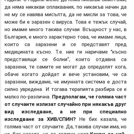
да няма никакви оплаквания, по никакъв начин да
не му се навява мисълта, да не мисли за това, че
може би е заразен с вируса. Това е тежък случай,
но имаме много такива случаи. Всъщност у нас, в
България, е много характерно това, че имаме лица,
които са заразени и се представят пред
медицината късно. Т.е. ние ги наричаме "късно
представящи се болни“, които отдавна са
заразени, те самите не могат да определят кога,
обаче когато дойдат и вече установим, че са
заразени, виждаме, че имунната система е доста
силно увредена. И тогава терапията разбира се е
малко по-различна.
Предполагам, че голяма част
от случаите излизат случайно при някакъв друг
вид изследване, а не при специално
изследване за ХИВ/СПИН?
Не бих казала, че
голяма част от случаите. Да, такива случаи има, но