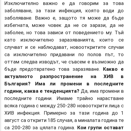
Изключително важно е да говорим за това
заболяване, за тази инфекция, която води до
заболяване. Важно е, защото тя може да бъде
избегната, може човек да не се зарази, да не
заболее, но това зависи от поведението му. Тъй
като изключително заразяванията, които се
случват и се наблюдават, новооткритите случаи
са изключително придавани по полов път, то
оттам следва изводът, че съвсем е възможно да
бъде предотвратено това заразяване.
Какво е
актуалното разпространение на ХИВ в
България? Има ли промени в последните
години, каква е тенденцията?
Да, има промени в
последните години. Имаме трайно нарастване
всяка година с между 250-280 новооткрити лица с
ХИВ инфекция. Примерно за тази година до 1
август са открити 185 случая, а миналата година те
са 200-280 за цялата година.
Кои групи остават