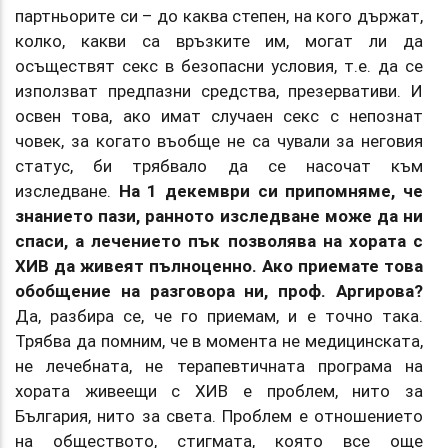
партньорите си – до каква степен, на кого държат,
колко, какви са връзките им, могат ли да
осъществят секс в безопасни условия, т.е. да се
използват предпазни средства, презервативи. И
освен това, ако имат случаен секс с непознат
човек, за когато въобще не са чували за неговия
статус, би трябвало да се насочат към
изследване.
На 1 декември си припомняме, че
знанието пази, ранното изследване може да ни
спаси, а лечението пък позволява на хората с
ХИВ да живеят пълноценно. Ако приемате това
обобщение на разговора ни, проф. Аргирова?
Да, разбира се, че го приемам, и е точно така.
Трябва да помним, че в момента не медицинската,
не лечебната, не терапевтичната програма на
хората живеещи с ХИВ е проблем, нито за
България, нито за света. Проблем е отношението
на обществото, стигмата, която все още