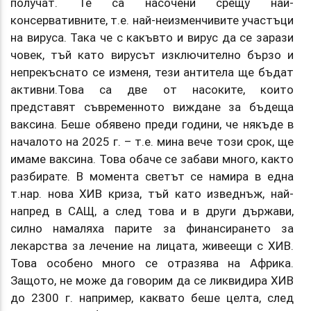
получат. Те са насочени срещу най-
консервативните, т.е. най-неизменчивите участъци
на вируса. Така че с какъвто и вирус да се зарази
човек, тъй като вирусът изключително бързо и
непрекъснато се изменя, тези антитела ще бъдат
активни.Това са две от насоките, които
представят съвременното виждане за бъдеща
ваксина. Беше обявено преди години, че някъде в
началото на 2025 г. – т.е. мина вече този срок, ще
имаме ваксина. Това обаче се забави много, както
разбирате. В момента светът се намира в една
т.нар. нова ХИВ криза, тъй като изведнъж, най-
напред в САЩ, а след това и в други държави,
силно намаляха парите за финансирането за
лекарства за лечение на лицата, живеещи с ХИВ.
Това особено много се отразява на Африка.
Защото, не може да говорим да се ликвидира ХИВ
до 2300 г. например, каквато беше целта, след