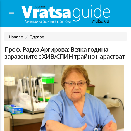
Начало
Здраве
Проф. Радка Аргирова: Всяка година
заразените с ХИВ/СПИН трайно нарастват