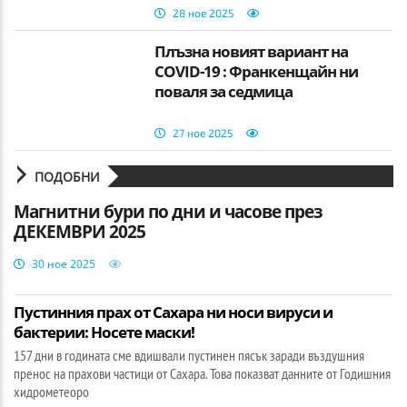
28 ное 2025
Плъзна новият вариант на
COVID-19 : Франкенщайн ни
поваля за седмица
27 ное 2025
ПОДОБНИ
Магнитни бури по дни и часове през
ДЕКЕМВРИ 2025
30 ное 2025
Пустинния прах от Сахара ни носи вируси и
бактерии: Носете маски!
157 дни в годината сме вдишвали пустинен пясък заради въздушния
пренос на прахови частици от Сахара. Това показват данните от Годишния
хидрометеоро