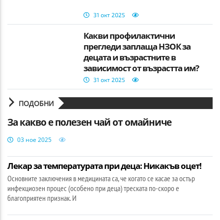
31 окт 2025
Какви профилактични
прегледи заплаща НЗОК за
децата и възрастните в
зависимост от възрастта им?
31 окт 2025
ПОДОБНИ
За какво е полезен чай от омайниче
03 ное 2025
Лекар за температурата при деца: Никакъв оцет!
Основните заключения в медицината са, че когато се касае за остър
инфекциозен процес (особено при деца) треската по-скоро е
благоприятен признак. И