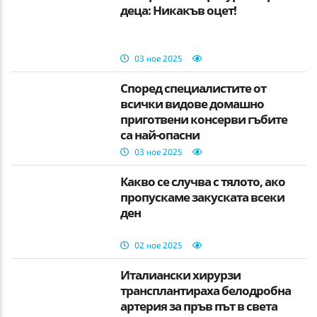
деца: Никакъв оцет!
03 ное 2025
Според специалистите от
всички видове домашно
приготвени консерви гъбите
са най-опасни
03 ное 2025
Какво се случва с тялото, ако
пропускаме закуската всеки
ден
02 ное 2025
Италиански хирурзи
трансплантираха белодробна
артерия за пръв път в света