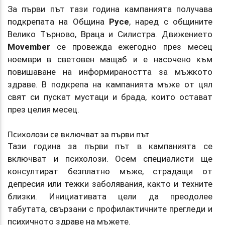
За първи път тази година кампанията получава
подкрепата на Община
Русе
, наред с общините
Велико Търново, Враца и Силистра. Движението
Movember
се провежда ежегодно през месец
ноември в световен мащаб и е насочено към
повишаване на информираността за мъжкото
здраве. В подкрепа на кампанията мъже от цял
свят си пускат мустаци и брада, които остават
през целия месец.
Психолози се включват за първи път
Тази година за първи път в кампанията се
включват и психолози. Осем специалисти ще
консултират безплатно мъже, страдащи от
депресия или тежки заболявания, както и техните
близки. Инициативата цели да преодолее
табутата, свързани с профилактичните прегледи и
психичното здраве на мъжете.