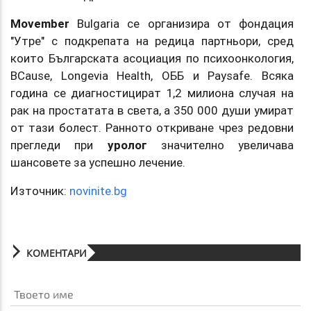
Movember
Bulgaria се организира от фондация
"Утре" с подкрепата на редица партньори, сред
които Българската асоциация по психоонкология,
BCause, Longevia Health, ОББ и Paysafe. Всяка
година се диагностицират 1,2 милиона случая на
рак на простатата в света, а 350 000 души умират
от тази болест. Ранното откриване чрез редовни
прегледи при
уролог
значително увеличава
шансовете за успешно лечение.
Източник:
novinite.bg
КОМЕНТАРИ
Твоето име