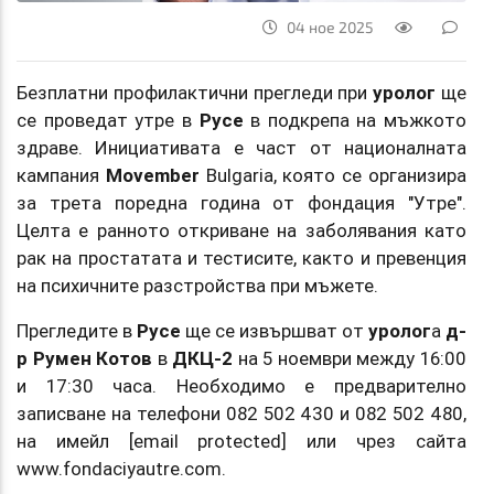
04 ное 2025
Безплатни профилактични прегледи при
уролог
ще
се проведат утре в
Русе
в подкрепа на мъжкото
здраве. Инициативата е част от националната
кампания
Movember
Bulgaria, която се организира
за трета поредна година от фондация "Утре".
Целта е ранното откриване на заболявания като
рак на простатата и тестисите, както и превенция
на психичните разстройства при мъжете.
Прегледите в
Русе
ще се извършват от
уролог
а
д-
р Румен Котов
в
ДКЦ-2
на 5 ноември между 16:00
и 17:30 часа. Необходимо е предварително
записване на телефони 082 502 430 и 082 502 480,
на имейл [email protected] или чрез сайта
www.fondaciyautre.com.