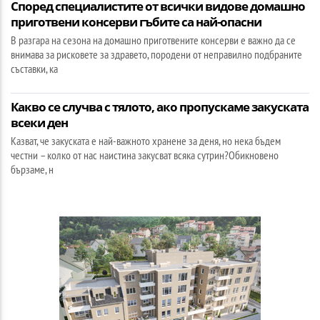
Според специалистите от всички видове домашно
приготвени консерви гъбите са най-опасни
В разгара на сезона на домашно приготвените консерви е важно да се
внимава за рисковете за здравето, породени от неправилно подбраните
съставки, ка
Какво се случва с тялото, ако пропускаме закуската
всеки ден
Казват, че закуската е най-важното хранене за деня, но нека бъдем
честни – колко от нас наистина закусват всяка сутрин?Обикновено
бързаме, н