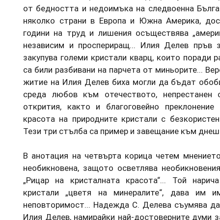
от бедността и недоимъка на следвоенна Българ
няколко страни в Европа и Южна Америка, дос
години на труд и лишения осъществява „америк
независим и проспериращ... Илия Делев пръв 
закупува големи кристали кварц, които поради 
са били разбивани на парчета от миньорите... Ве
житие на Илия Делев биха могли да бъдат обоб
среда любов към отечеството, непрестанен
открития, както и благоговейно преклонение
красота на природните кристали с безкористен
Тези три стълба са пример и завещание към днеш
В анотация на четвърта корица четем мнението 
необикновена, защото осветлява необикновения
„Рицар на кристалната красота“... Той нарич
кристали „цветя на минералите“, дава им им
неповторимост... Надежда С. Делева съумява да
Илия Делев, намирайки най-достоверните думи з