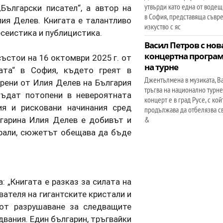
утвърди като една от воде
Български писател“, а автор на
в София, представяща съвр
ия Делев. Книгата е талантливо
изкуство с яс
сеистика и публицистика.
Васил Петров с нов
концертна програм
ъстои на 16 октомври 2025 г. от
на турне
ата“ в София, където греят в
Джентълмена в музиката, В
арени от Илия Делев на България
тръгва на национално турне
бъдат потопени в невероятната
концерт е в град Русе, с кой
ия и рисковани начинания сред
продължава да отбелязва с
лгарина Илия Делев е добивът и
&
рали, сюжетът обещава да бъде
: „Книгата е разказ за силата на
вателя на гигантските кристали и
 от разрушаване за следващите
двания. Един българин, тръгвайки