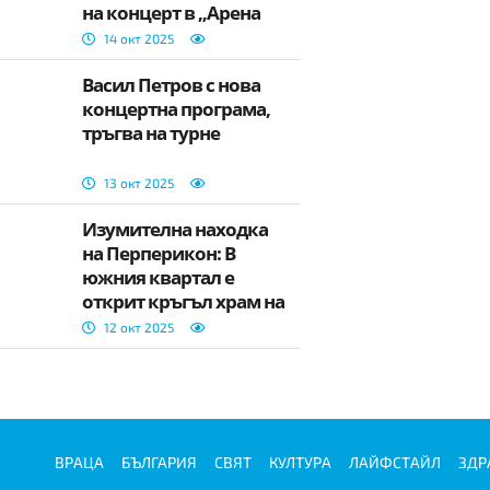
на концерт в „Арена
8888 София“
14 окт 2025
Васил Петров с нова
концертна програма,
тръгва на турне
13 окт 2025
Изумителна находка
на Перперикон: В
южния квартал е
открит кръгъл храм на
Слънцето от III-IV в.
12 окт 2025
ВРАЦА
БЪЛГАРИЯ
СВЯТ
КУЛТУРА
ЛАЙФСТАЙЛ
ЗДР