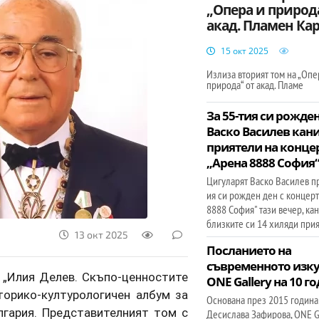
„Опера и природа
акад. Пламен Ка
15 окт 2025
Излиза вторият том на „Опе
природа“ от акад. Пламе
За 55-тия си рожде
Васко Василев кани
приятели на концер
„Арена 8888 София
Цигуларят Васко Василев п
ия си рожден ден с концерт
8888 София" тази вечер, ка
близките си 14 хиляди прия
13 окт 2025
Посланието на
съвременното изку
 „Илия Делев. Скъпо-ценностите
ONE Gallery на 10 г
торико-културологичен албум за
Основана през 2015 година
лгария. Представителният том с
Десислава Зафирова, ONE Ga