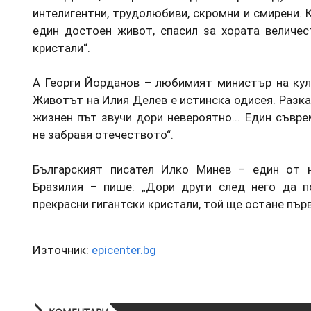
интелигентни, трудолюбиви, скромни и смирени. 
един достоен живот, спасил за хората величес
кристали“.
А Георги Йорданов – любимият министър на култ
Животът на Илия Делев е истинска одисея. Разка
жизнен път звучи дори невероятно... Един съвре
не забравя отечеството“.
Българският писател Илко Минев – един от н
Бразилия – пише: „Дори други след него да п
прекрасни гигантски кристали, той ще остане пър
Източник:
epicenter.bg