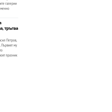
щите галерии
еменно
а
а, тръгва
асил Петров,
. Първият му
то
воят празник