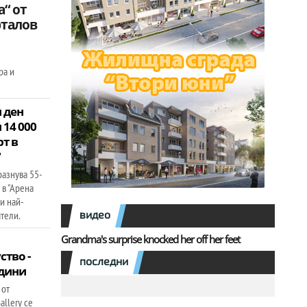
“ от
рталов
ра и
н ден
 14 000
т в
“
разнува 55-
 в "Арена
ни най-
видео
тели.
Grandma's surprise knocked her off her feet
ство -
последни
одини
 от
llery се