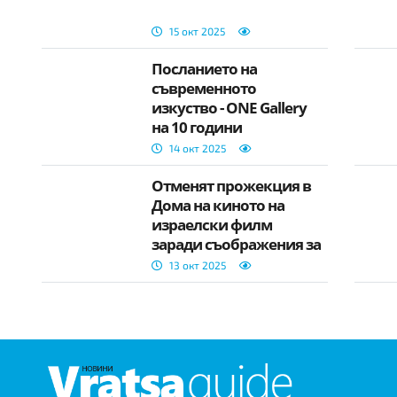
15 окт 2025
Посланието на
съвременното
изкуство - ONE Gallery
на 10 години
14 окт 2025
Отменят прожекция в
Дома на киното на
израелски филм
заради съображения за
сигурност
13 окт 2025