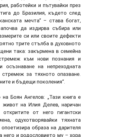
ия, работейки и пътувайки през
тига до Бразилия, където след
анската мечта“ – става богат,
започва да издирва събира или
размерите си или своите дефекти
роятно трите стълба в духовното
щени така: закърмена в семейна
 стремеж към нови познания и
 и осъзнаване на непреходната
 стремеж за тяхното опазване.
ните и бъдещи поколения“.
на Боян Ангелов: „Тази книга е
 живот на Илия Делев, наричан
а откритите от него гигантски
ена, одухотворявайки тяхната
 опоетизира образа на дарителя
а него и родословието му – хора