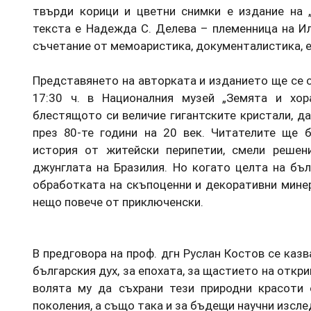
твърди корици и цветни снимки е издание на „
текста е Надежда С. Делева – племенница на Ил
съчетание от мемоаристика, документалистика, е
Представянето на авторката и изданието ще се с
17:30 ч. в Националния музей „Земята и хор
блестящото си величие гигантските кристали, д
през 80-те години на 20 век. Читателите ще 
история от житейски перипетии, смели решен
джунглата на Бразилия. Но когато целта на бъ
обработката на скъпоценни и декоративни мине
нещо повече от приключенски.
В предговора на проф. дгн Руслан Костов се казва
българския дух, за епохата, за щастието на откри
волята му да съхрани тези природни красоти
поколения, а също така и за бъдещи научни изсле