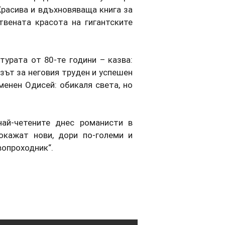
Красива и вдъхновяваща книга за
твената красота на гигантските
урата от 80-те години – казва:
зът за неговия труден и успешен
менен Одисей: обикаля света, но
ай-четените днес романисти в
окажат нови, дори по-големи и
вопроходник“.