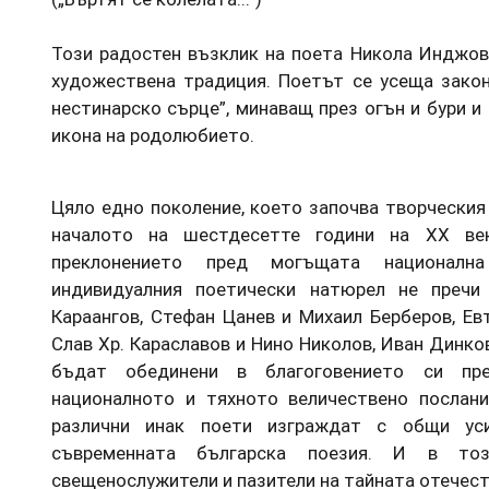
Този радостен възклик на поета Никола Инджов
художествена традиция. Поетът се усеща закон
нестинарско сърце”, минаващ през огън и бури и
икона на родолюбието.
Цяло едно поколение, което започва творческия 
началото на шестдесетте години на ХХ ве
преклонението пред могъщата националн
индивидуалния поетически натюрел не преч
Караангов, Стефан Цанев и Михаил Берберов, Ев
Слав Хр. Караславов и Нино Николов, Иван Динков
бъдат обединени в благоговението си пре
националното и тяхното величествено послани
различни инак поети изграждат с общи ус
съвременната българска поезия. И в то
свещенослужители и пазители на тайната отечест