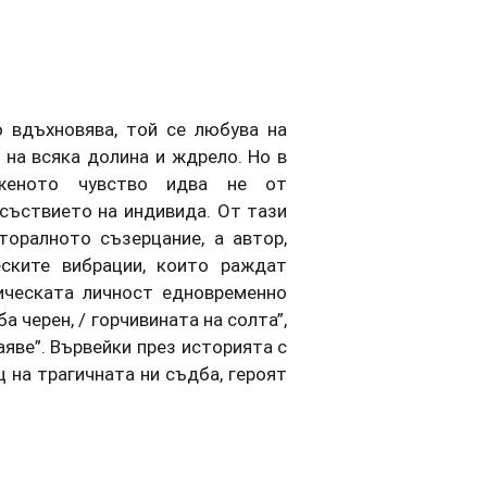
о вдъхновява, той се любува на
, на всяка долина и ждрело. Но в
рженото чувство идва не от
исъствието на индивида. От тази
оралното съзерцание, а автор,
ските вибрации, които раждат
ическата личност едновременно
а черен, / горчивината на солта”,
аяве”. Вървейки през историята с
 на трагичната ни съдба, героят