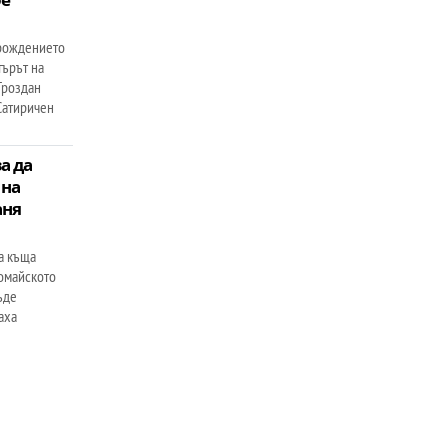
 рождението
търът на
Гроздан
Сатиричен
а да
 на
аня
а къща
вомайското
ъде
аха