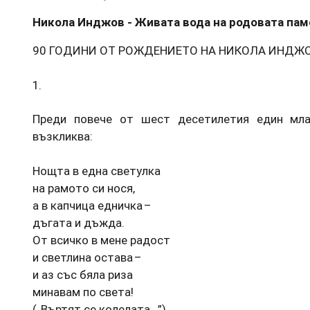
Никола Инджов - Живата вода на родовата пам
90 ГОДИНИ ОТ РОЖДЕНИЕТО НА НИКОЛА ИНДЖ
1.
Преди повече от шест десетилетия един мл
възкликва:
Нощта в една светулка
на рамото си нося,
а в капчица едничка –
дъгата и дъжда.
От всичко в мене радост
и светлина остава –
и аз със бяла риза
минавам по света!
(„Въртят се колелата...”)