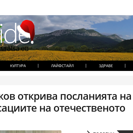
КУЛТУРА
ЛАЙФСТАЙЛ
ЗДРАВЕ
жов открива посланията на
сациите на отечественото