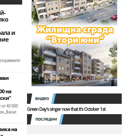
й-
лко
рала и
ние
посещаваните
рави
00 на
вски"
видео
 от 40 000
Green Day's singer now that it's October 1st
он „Васил
последни
лика на
бе