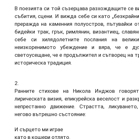
В поезията си той съзерцава разхождащите се в
събития, сцени. И вижда себе си като „безкрайни
преражда на каменния полуостров, пътувайки о
бидейки трак, грък, римлянин, византиец, славян
себе си хилядолетните послания на велики
неизкоренимото убеждение и вяра, че е ду
светоусещане, че е продължител и сътворец на тр
историческа традиция.
2.
Ранните стихове на Никола Инджов говоря
лирическата визия, епикурейска веселост и разк
непрестанно движение. Страстта, ликуването
негово вътрешно състояние:
И сърцето ми играе
като в кошери отлято.