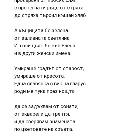
прокарани от просяк сляп,
с протегнати ръце от стряха
до стряха търсил къшей хляб.
А къщицата бе зелена
от заливната светлина.
И този цвят бе във Елена
и в други женски имена.
Умираше градът от старост,
умираше от красота.
Една славянка с вик на гларус
роди ме тука през нощта –
да се задъхвам от сонати,
от акварели да трептя,
и да сверявам знамената
по цветовете на кръвта.