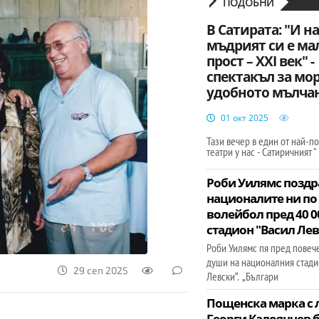
ПОДОБНИ
В Сатирата: "И на
мъдрият си е ма
прост – XXI век" -
спектакъл за мо
удобното мълча
01 окт 2025
Тази вечер в един от най-
театри у нас - Сатиричният "
Роби Уилямс позд
националите ни по
волейбол пред 40 0
стадион "Васил Ле
Роби Уилямс пя пред повече
души на националния стади
29 сеп 2025
Левски“. „Българи
Пощенска марка с 
Георги Калоянчев 