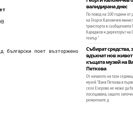
валидирана днес
ет
По повод на 100 години от
на Георги Калоянчев минис
ОВ
транспорта и съобщенията 
Караджов и директорът на 
театър "
Събират средства, з
ад български поет възторжено
вдъхнат нов живот
къщата музей на В
Петкова
От началото на тази седмиц
музей "Ваня Петкова в пър
село Езерово не може да б
посещавана, защото започн
ремонтните д