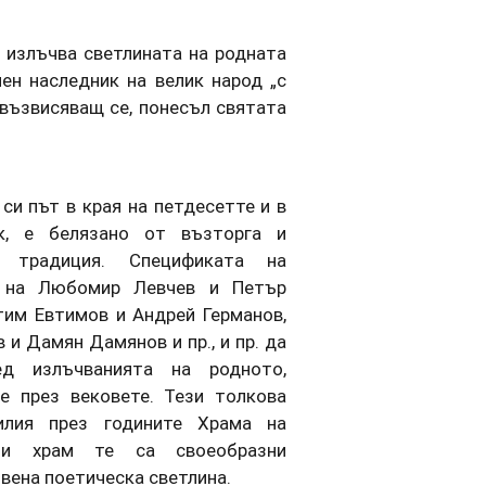
 излъчва светлината на родната
ен наследник на велик народ „с
 възвисяващ се, понесъл святата
си път в края на петдесетте и в
к, е белязано от възторга и
а традиция. Спецификата на
и на Любомир Левчев и Петър
тим Евтимов и Андрей Германов,
 и Дамян Дамянов и пр., и пр. да
д излъчванията на родното,
е през вековете. Тези толкова
илия през годините Храма на
зи храм те са своеобразни
вена поетическа светлина.