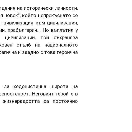
идения на исторически личности,
я човек”, който непрекъснато се
т цивилизация към цивилизация,
ин, прабългарин... Но въплътил у
 цивилизации, той съхранява
ховен стълб на националното
агична и заедно с това героична
т за хедонистична широта на
репостеност. Неговият герой е в
, жизнерадостта са постоянно