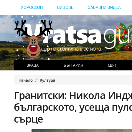
ХОРОСКОП
ВИЦОВЕ
ЗАБАВНИ ВИДЕА
ВРАЦА
БЪЛГАРИЯ
СВЯТ
Начало
Култура
Гранитски: Никола Инд
българското, усеща пул
сърце