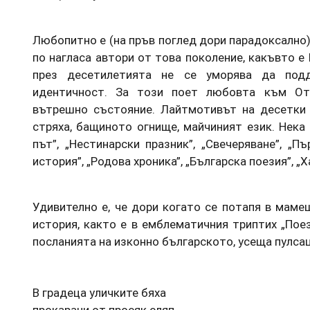
Любопитно е (на пръв поглед дори парадоксално)
по нагласа автори от това поколение, какъвто 
през десетилетията не се уморява да под
идентичност. За този поет любовта към От
вътрешно състояние. Лайтмотивът на десетки 
стряха, бащиното огнище, майчиният език. Нека
път”, „Нестинарски празник”, „Свечеряване”, „Пъ
история”, „Родова хроника”, „Българска поезия”, „Х
Удивително е, че дори когато се потапя в маме
история, както е в емблематичния триптих „Пое
посланията на изконно българското, усеща пулса
В градеца уличките бяха