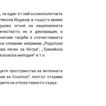
, че един от най-космополитните
е Никола Инджов, в същото време
държа огъня на националната
ечеството не е декларация, а
негови творби е отечествената
 си спомним например „Родопски
рва песен за Янтра”, „Тракийска
асковска мелодия” и т.н.
щите пространства на античната
зия за Созопол”, поетът открива
циите на отечественото сърце: