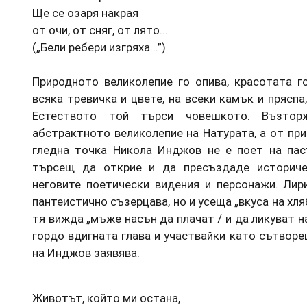
Ще се озаря накрая
от очи, от сняг, от лято...
(„Бели ребери изгряха...”)
Природното великолепие го опива, красотата г
всяка тревичка и цвете, на всеки камък и пряспа
Естеството той търси човешкото. Възто
абстрактното великолепие на Натурата, а от пр
гледна точка Никола Инджов не е поет на паст
търсещ да открие и да пресъздаде историче
неговите поетически видения и персонажи. Лир
пантеистично съзерцава, но и усеща „вкуса на хляб
тя вижда „мъже насън да плачат / и да ликуват н
гордо вдигната глава и участвайки като сътворец
на Инджов заявява:
Животът, който ми остана,