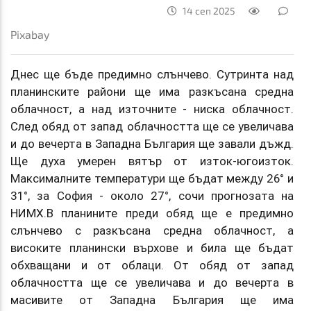
14 сеп 2025
Pixabay
Днес ще бъде предимно слънчево. Сутринта над
планинските райони ще има разкъсана средна
облачност, а над източните - ниска облачност.
След обяд от запад облачността ще се увеличава
и до вечерта в Западна България ще завали дъжд.
Ще духа умерен вятър от изток-югоизток.
Максималните температури ще бъдат между 26° и
31°, за София - около 27°, сочи прогнозата на
НИМХ.В планините преди обяд ще е предимно
слънчево с разкъсана средна облачност, а
високите планински върхове и била ще бъдат
обхващани и от облаци. От обяд от запад
облачността ще се увеличава и до вечерта в
масивите от Западна България ще има