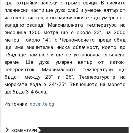
краткотрайни валежи с гръмотевици. В ниските
планински части ще духа слаб и умерен вятър от
изток-югоизток, а по най-високите - до умерен от
запад-югозапад. Максималната температура на
височина 1200 метра ще е около 23°, на 2000
метра - около 14°.По Черноморието преди обяд
ще има значителна ниска облачност, която до
обяд ще намалее и ще се установява слънчево
време. Ще духа умерен вятър от изток-
североизток. Максималните температури ще
бъдат между 23° и 26°. Температурата на
морската вода е 24°-25°. Вълнението на морето
ще бъде 3-4 бала.
Източник:
novinite.bg
КОМЕНТАРИ