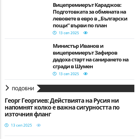
Вицепремиерът Караджов:
Подготовката за обмяната на
левовете в евро в „Български
пощи“ върви по план
13 сеп 2025
Министър Иванов и
вицепремиерът Зафиров
дадоха старт на санирането на
сгради в Шумен
13 сеп 2025
ПОДОБНИ
Георг Георгиев: Действията на Русия ни
напомнят колко е важна сигурността по
източния фланг
13 сеп 2025