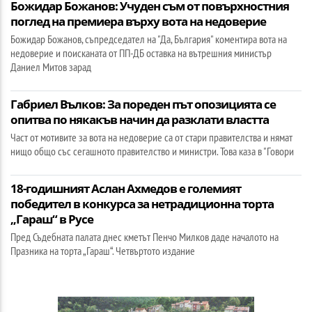
Божидар Божанов: Учуден съм от повърхностния
поглед на премиера върху вота на недоверие
Божидар Божанов, съпредседател на "Да, България" коментира вота на
недоверие и поисканата от ПП-ДБ оставка на вътрешния министър
Даниел Митов зарад
Габриел Вълков: За пореден път опозицията се
опитва по някакъв начин да разклати властта
Част от мотивите за вота на недоверие са от стари правителства и нямат
нищо общо със сегашното правителство и министри. Това каза в "Говори
18-годишният Аслан Ахмедов е големият
победител в конкурса за нетрадиционна торта
„Гараш“ в Русе
Пред Съдебната палата днес кметът Пенчо Милков даде началото на
Празника на торта „Гараш“. Четвъртото издание