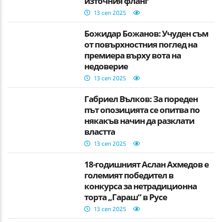
източния фланг
13 сеп 2025
Божидар Божанов: Учуден съм
от повърхностния поглед на
премиера върху вота на
недоверие
13 сеп 2025
Габриел Вълков: За пореден
път опозицията се опитва по
някакъв начин да разклати
властта
13 сеп 2025
18-годишният Аслан Ахмедов е
големият победител в
конкурса за нетрадиционна
торта „Гараш“ в Русе
13 сеп 2025