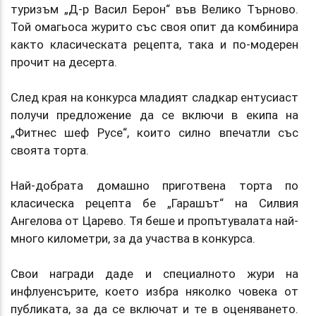
туризъм „Д-р Васил Берон“ във Велико Търново.
Той омагьоса журито със своя опит да комбинира
както класическата рецепта, така и по-модерен
прочит на десерта.
След края на конкурса младият сладкар ентусиаст
получи предложение да се включи в екипа на
„Фитнес шеф Русе“, които силно впечатли със
своята торта.
Най-добрата домашно приготвена торта по
класическа рецепта бе „Гарашът“ на Силвия
Ангелова от Царево. Тя беше и пропътувалата най-
много километри, за да участва в конкурса.
Свои награди даде и специалното жури на
инфлуенсърите, което избра няколко човека от
публиката, за да се включат и те в оценяването.