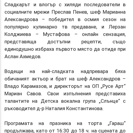
Сладкарът и влогър с хиляди последователи в
социалните мрежи Преслав Пенев, шеф Марианна
Александрова – победител в осмия сезон на
популярно кулинарно тв предаване, и Лерзан
Колджиева – Мустафова – онлайн сензация,
представяща достъпни рецепти, също
единодушно избраха първото място да отиде при
Аслан Ахмедов.
Водещи на най-сладката надпревара бяха
обичаният актьор и брат на шеф Александров –
Владо Карамазов, и директорът на ОП „Русе Арт“
Мариан Савов. Свои изпълнения представиха
талантите на Детска вокална група „Слънце“ с
ръководител д-р Наталия Константинова.
Програмата на празника на торта „Гараш“
продължава, като от 16:30 до 18 ч. на сцената до