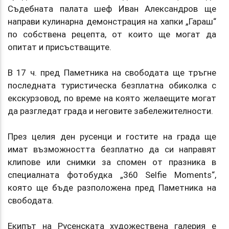
Съдебната палата шеф Иван Александров ще
направи кулинарна демонстрация на хапки „Гараш“
по собствена рецепта, от които ще могат да
опитат и присъстващите.
В 17 ч. пред Паметника на свободата ще тръгне
последната туристическа безплатна обиколка с
екскурзовод, по време на която желаещите могат
да разгледат града и неговите забележителности.
През целия ден русенци и гостите на града ще
имат възможността безплатно да си направят
клипове или снимки за спомен от празника в
специалната фотобудка „360 Selfie Moments“,
която ще бъде разположена пред Паметника на
свободата.
Екипът на Русенската художествена галерия е