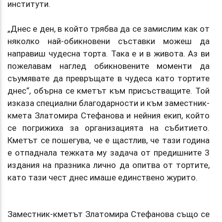
институти.
„Днес е ден, в който трябва да се замислим как от
няколко най-обикновени съставки можеш да
направиш чудесна торта. Така е и в живота. Аз ви
пожелавам наглед обикновените моменти да
съумявате да превръщате в чудеса като тортите
днес“, обърна се кметът към присъстващите. Той
изказа специални благодарности и към заместник-
кмета Златомира Стефанова и нейния екип, който
се погрижиха за организацията на събитието.
Кметът се пошегува, че е щастлив, че тази година
е отпаднала тежката му задача от предишните 3
издания на празника лично да опитва от тортите,
като тази чест днес имаше единствено журито.
Заместник-кметът Златомира Стефанова също се