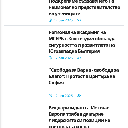
Подкрепяме създаването на
национално представителство
на учениците
12 сеп 2025
Регионална академия на
МГЕРБ в Кюстендил обсъжда
сигурността и развитието на
Югозападна България
12 сеп 2025
''Свобода за Варна - свобода за
Благо'': Протест в центъра на
София
12 сеп 2025
Вицепрезидентът Йотова:
Европа трябва да върне
лидерските си позиции на
световната сцена