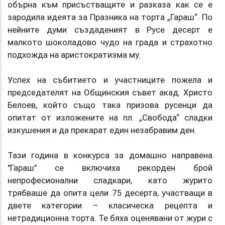
обърна към присъстващите и разказа как се е
зародила идеята за Празника на торта „Гараш“. По
нейните думи създаденият в Русе десерт е
малкото шоколадово чудо на града и страхотно
подхожда на аристократизма му.
Успех на събитието и участниците пожела и
председателят на Общинския съвет акад. Христо
Белоев, който също така призова русенци да
опитат от изложените на пл. „Свобода“ сладки
изкушения и да прекарат един незабравим ден.
Тази година в конкурса за домашно направена
"Гараш" се включиха рекорден брой
непрофесионални сладкари, като журито
трябваше да опита цели 75 десерта, участващи в
двете категории – класическа рецепта и
нетрадиционна торта. Те бяха оценявани от жури с