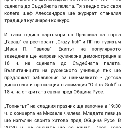
сцената до Съдебната палата. Тя заедно със своя
колега шеф Александров ще журират станалия
традиция кулинарен конкурс.
И тази година партньори на Празника на торта
„Гараш“ са ресторант „Crazy fish“ и ПГ по туризъм
„Иван П. Павлов“. Екипът на популярното
заведение ще направи кулинарна демонстрация в
16 ч. на сцената до Съдебната палата.
Възпитаниците на русенското училище пък ще
предложат забавления за най-малките - детска
дискотека и прожекция с анимация ”Old is Gold“ в
18 ч. на откритата сцена пред Община Русе.
„Топингът“ на сладкия празник ще започне в 19:30
ч. с концерта на Михаела Филева. Младата певица
ще изпълни своите хитове пред Община Русе. В
20:30 ч. на сцената ще се качат „Deep Zone