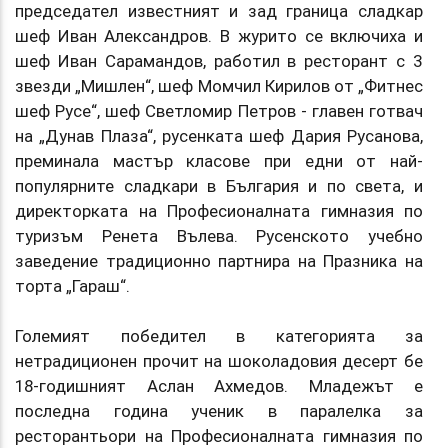
председател известният и зад граница сладкар
шеф Иван Александров. В журито се включиха и
шеф Иван Сарамандов, работил в ресторант с 3
звезди „Мишлен“, шеф Момчил Кирилов от „Фитнес
шеф Русе“, шеф Светломир Петров - главен готвач
на „Дунав Плаза“, русенката шеф Дария Русанова,
преминала мастър класове при едни от най-
популярните сладкари в България и по света, и
директорката на Професионалната гимназия по
туризъм Ренета Вълева. Русенското учебно
заведение традиционно партнира на Празника на
торта „Гараш“.
Големият победител в категорията за
нетрадиционен прочит на шоколадовия десерт бе
18-годишният Аслан Ахмедов. Младежът е
последна година ученик в паралелка за
ресторантьори на Професионалната гимназия по