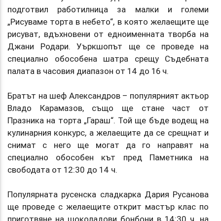
подготвил работилница за малки и големи
„Рисуваме торта в небето“, в която желаещите ще
рисуват, вдъхновени от едноименната творба на
Джани Родари. Уъркшопът ще се проведе на
специално обособена шатра срещу Съдебната
палата в часовия диапазон от 14 до 16 ч.
Братът на шеф Александров – популярният актьор
Владо Карамазов, също ще стане част от
Празника на торта „Гараш“. Той ще бъде водещ на
кулинарния конкурс, а желаещите да се срещнат и
снимат с него ще могат да го направят на
специално обособен кът пред Паметника на
свободата от 12:30 до 14 ч.
Популярната русенска сладкарка Дария Русанова
ще проведе с желаещите открит мастър клас по
приготвяне на шоколадови бонбони в 14:30 ч. на