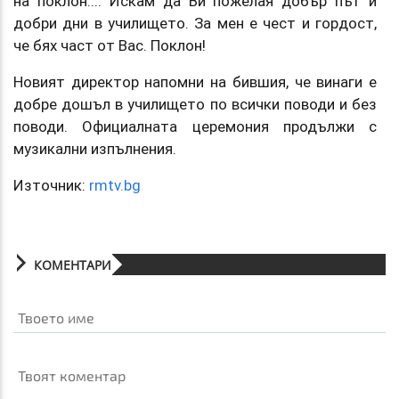
на поклон.... Искам да Ви пожелая добър път и
добри дни в училището. За мен е чест и гордост,
че бях част от Вас. Поклон!
Новият директор напомни на бившия, че винаги е
добре дошъл в училището по всички поводи и без
поводи. Официалната церемония продължи с
музикални изпълнения.
Източник:
rmtv.bg
КОМЕНТАРИ
Твоето име
Твоят коментар