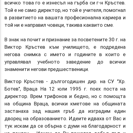
всичко това го е изнесъл на гърба си г-н Кръстев.
Той е не само директор, но той е учителя, помогнал
в развитието на вашата професионална кариера и
той ни е направил човеци, такива каквито сме.
В знак на почит и признание за посветените 30 г. на
Виктор Кръстев към училището, е подредена
негова снимка с името и годините в които е
управлявал учебното заведение до всички
знаменити негови предшественици.
Виктор Кръстев - дългогодишен дир. на СУ "Хр.
Ботев", Враца На 12 юли 1995 г. поех поста на
директор. Врем трифонов и бедно, но с помощта
на община Враца, всички кметове на общината
застанаха зад нашия гръб да изградим един
дворец на образованието. Идеите идваха от Вас и
тук искам да се обърна с думи на благодарност и