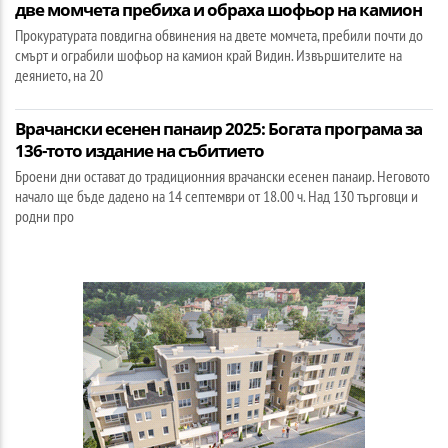
две момчета пребиха и обраха шофьор на камион
Прокуратурата повдигна обвинения на двете момчета, пребили почти до
смърт и ограбили шофьор на камион край Видин. Извършителите на
деянието, на 20
Врачански есенен панаир 2025: Богата програма за
136-тото издание на събитието
Броени дни остават до традиционния врачански есенен панаир. Неговото
начало ще бъде дадено на 14 септември от 18.00 ч. Над 130 търговци и
родни про