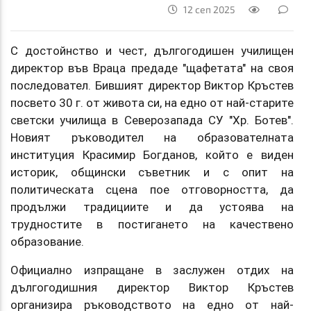
12 сеп 2025
С достойнство и чест, дългогодишен училищен
директор във Враца предаде "щафетата" на своя
последовател. Бившият директор Виктор Кръстев
посвето 30 г. от живота си, на едно от най-старите
светски училища в Северозапада СУ "Хр. Ботев".
Новият ръководител на образователната
институция Красимир Богданов, който е виден
историк, общински съветник и с опит на
политическата сцена пое отговорността, да
продължи традициите и да устоява на
трудностите в постигането на качествено
образование.
Официално изпращане в заслужен отдих на
дългогодишния директор Виктор Кръстев
организира ръководството на едно от най-