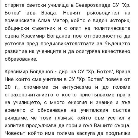
старите светски училища в Северозапада СУ "Хр.
Ботев" във Враца. Новият ръководител на
врачанската Алма Матер, който е виден историк,
общински съветник и с опит на политическата
сцена Красимир Богданов пое отговорността да
устоява пред предизвикателствата за бъдещето
развитие на учениците и да осигурява качествено
образование.
Красимир Богданов - дир. на СУ "Хр. Ботев", Враца
Ние които сме учители в СУ "Хр. Ботев" повече от
20 г., спомняме си ентусиазма и до голяма
страхопочитанието с което пристъпвахме прага
на училището, с много енергия и знание и във
времето с обновяване на учителския състав
виждаме, че този пламък който съм усетил и
изпитал продължава да гори и във Вашите сърца.
Човекът който има голяма заслуга да продължи