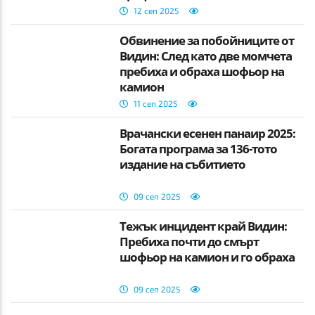
12 сеп 2025
Обвинение за побойниците от
Видин: След като две момчета
пребиха и обраха шофьор на
камион
11 сеп 2025
Врачански есенен панаир 2025:
Богата програма за 136-тото
издание на събитието
09 сеп 2025
Тежък инцидент край Видин:
Пребиха почти до смърт
шофьор на камион и го обраха
09 сеп 2025