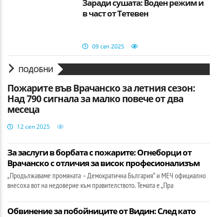
Заради сушата: Воден режим и
в част от Тетевен
09 сеп 2025
ПОДОБНИ
Пожарите във Врачанско за летния сезон:
Над 790 сигнала за малко повече от два
месеца
12 сеп 2025
За заслуги в борбата с пожарите: Огнеборци от
Врачанско с отличия за висок професионализъм
„Продължаваме промяната – Демократична България“ и МЕЧ официално
внесоха вот на недоверие към правителството. Темата е „Пра
Обвинение за побойниците от Видин: След като