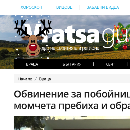
ХОРОСКОП
ВИЦОВЕ
ЗАБАВНИ ВИДЕА
ВРАЦА
БЪЛГАРИЯ
СВЯТ
Начало
Враца
Обвинение за побойници
момчета пребиха и обр