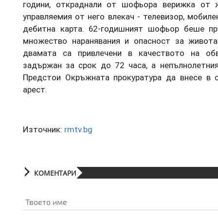
години, откраднали от шофьора верижка от 
управляемия от него влекач - телевизор, мобил
дебитна карта. 62-годишният шофьор беше пр
множество наранявания и опасност за живота
двамата са привлечени в качеството на об
задържан за срок до 72 часа, а непълнолетния
Предстои Окръжната прокуратура да внесе в 
арест.
Източник:
rmtv.bg
КОМЕНТАРИ
Твоето име