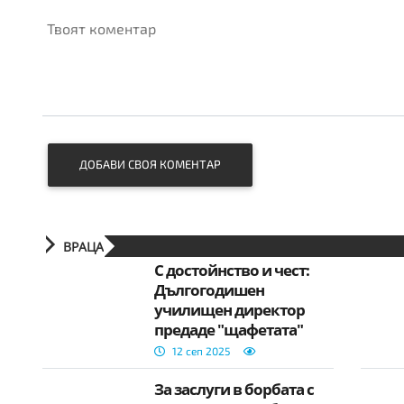
Твоят коментар
ДОБАВИ СВОЯ КОМЕНТАР
ВРАЦА
С достойнство и чест:
Дългогодишен
училищен директор
предаде "щафетата"
12 сеп 2025
За заслуги в борбата с