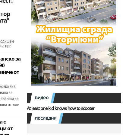
чест:
тор
та"
огодишен
аца пре
анско за
90
овече от
новка във
нала за
видео
 звената за
иона от юли
At least one kid knows how to scooter
последни
а с
ци от
я за