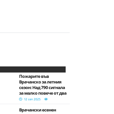
Пожарите във
Врачанско за летния
сезон: Над 790 сигнала
за малко повече от два
месеца
12 сеп 2025
Врачански есенен