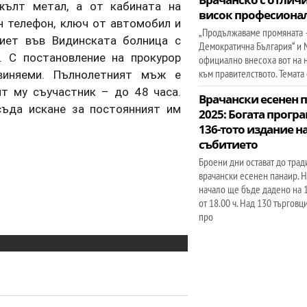
жълт метал, а от кабината на
висок професиона
ен телефон, ключ от автомобил и
„Продължаваме промяната 
иет във Видинската болница с
Демократична България“ и
. С постановление на прокурор
официално внесоха вот на
към правителството. Темата 
виняеми. Пълнолетният мъж е
т му съучастник – до 48 часа.
Врачански есенен 
съда искане за постоянният им
2025: Богата програ
136-тото издание н
събитието
Броени дни остават до тра
врачански есенен панаир. 
начало ще бъде дадено на 
от 18.00 ч. Над 130 търговц
про