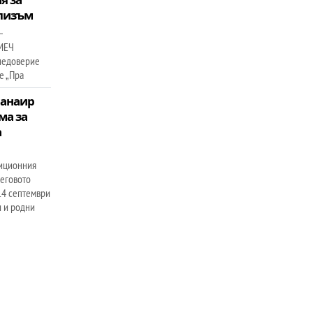
лизъм
–
 МЕЧ
 недоверие
е „Пра
панаир
ма за
а
диционния
Неговото
14 септември
и и родни