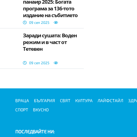
панаир 2025: Богата
програма за 136-тото
издание на събитието
09 сеп 2025
Заради сушата: Воден
режим и в част от
Тетевен
09 сеп 2025
ВРАЦА
БЪЛГАРИЯ
СВЯТ
КУЛТУРА
ЛАЙФСТАЙЛ
ЗДР
СПОРТ
ВКУСНО
ПОСЛЕДВАЙТЕ НИ: