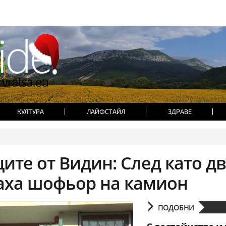
КУЛТУРА
ЛАЙФСТАЙЛ
ЗДРАВЕ
те от Видин: След като д
аха шофьор на камион
ПОДОБНИ