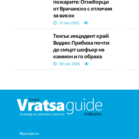
пожарите: Огнеборци
от Врачанско с отличия
за висок
професионализъм
12 сеп 2025
Тежък инцидент край
Видин: Пребиха почти
до смърт шофьор на
камион и го обраха
09 сеп 2025
Контакти