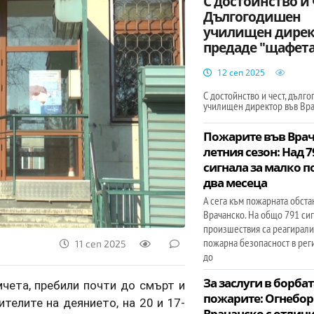
С достойнство и 
Дългогодишен
училищен дирек
предаде "щафета
12 сеп 2025
С достойнство и чест, дълг
училищен директор във Вр
Пожарите във Врач
летния сезон: Над 7
сигнала за малко п
два месеца
А сега към пожарната обста
Врачанско. На общо 791 сиг
произшествия са реагирали
пожарна безопасност в рег
11 сеп 2025
до
За заслуги в борбат
чета, пребили почти до смърт и
пожарите: Огнебор
телите на деянието, на 20 и 17-
Врачанско с отличи