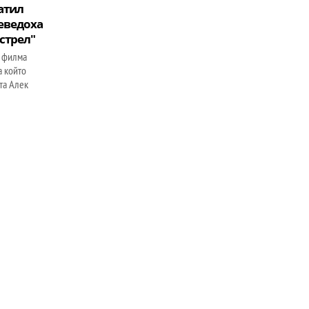
атил
реведоха
зстрел"
 филма
а който
ата Алек