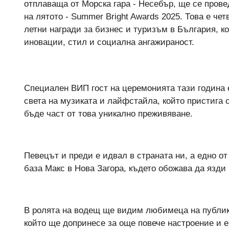
отплаваща от Морска гара - Несебър, ще се прове
на лятото - Summer Bright Awards 2025. Това е че
летни награди за бизнес и туризъм в България, к
иновации, стил и социална ангажираност.
Специален ВИП гост на церемонията тази година 
света на музиката и лайфстайла, който пристига 
бъде част от това уникално преживяване.
Певецът и преди е идвал в страната ни, а едно о
база Макс в Нова Загора, където обожава да язди 
В ролята на водещ ще видим любимеца на публик
който ще допринесе за още повече настроение и 