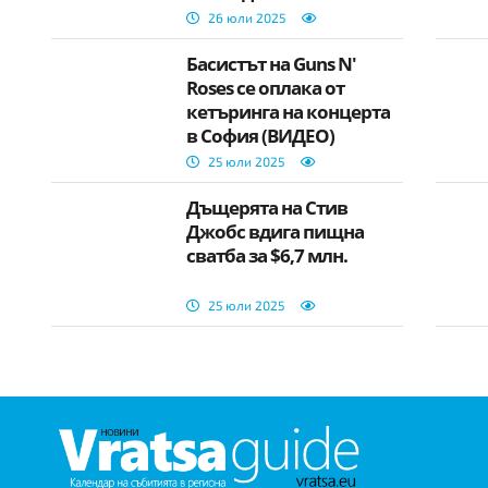
26 юли 2025
Басистът на Guns N'
Roses се оплака от
кетъринга на концерта
в София (ВИДЕО)
25 юли 2025
Дъщерята на Стив
Джобс вдига пищна
сватба за $6,7 млн.
25 юли 2025