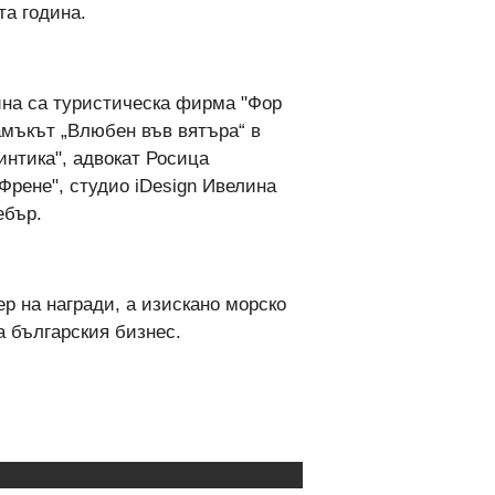
та година.
ина са туристическа фирма "Фор
Замъкът „Влюбен във вятъра“ в
интика", адвокат Росица
Френе", студио iDesign Ивелина
ебър.
ер на награди, а изискано морско
а българския бизнес.