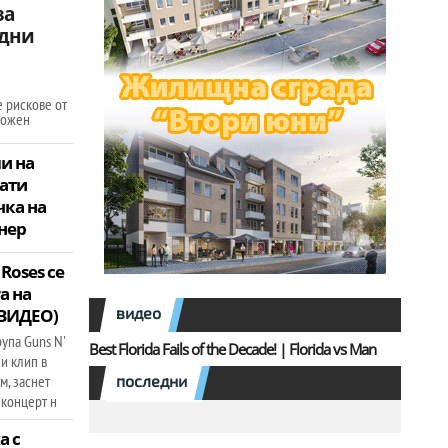
за
 дни
е рискове от
ложен
и на
ати
чка на
нер
 Roses се
а на
видео
(ВИДЕО)
рупа Guns N'
Best Florida Fails of the Decade! | Florida vs Man
и клип в
м, заснет
последни
 концерт н
а с