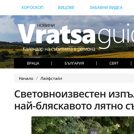
ХОРОСКОП
ВИЦОВЕ
ЗАБАВНИ ВИДЕА
ВРАЦА
БЪЛГАРИЯ
СВЯТ
Начало
Лайфстайл
Световноизвестен изпъ
най-бляскавото лятно с