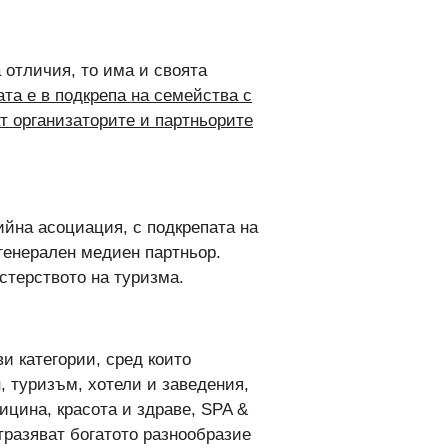
 отличия, то има и своята
та е в подкрепа на семейства с
ат организаторите и партньорите
ийна асоциация, с подкрепата на
генерален медиен партньор.
истерството на туризма.
и категории, сред които
, туризъм, хотели и заведения,
ицина, красота и здраве, SPA &
отразяват богатото разнообразие