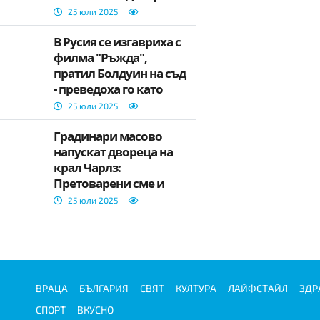
дизайнер
25 юли 2025
В Русия се изгавриха с
филма "Ръжда",
пратил Болдуин на съд
- преведоха го като
„Случаен изстрел"
25 юли 2025
Градинари масово
напускат двореца на
крал Чарлз:
Претоварени сме и
недобре платени
25 юли 2025
ВРАЦА
БЪЛГАРИЯ
СВЯТ
КУЛТУРА
ЛАЙФСТАЙЛ
ЗДР
СПОРТ
ВКУСНО