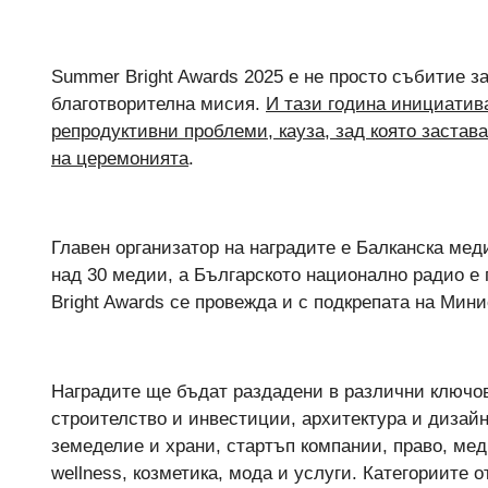
Summer Bright Awards 2025 е не просто събитие за
благотворителна мисия.
И тази година инициатива
репродуктивни проблеми, кауза, зад която застав
на церемонията
.
Главен организатор на наградите е Балканска мед
над 30 медии, а Българското национално радио е 
Bright Awards се провежда и с подкрепата на Мин
Наградите ще бъдат раздадени в различни ключов
строителство и инвестиции, архитектура и дизайн
земеделие и храни, стартъп компании, право, мед
wellness, козметика, мода и услуги. Категориите 