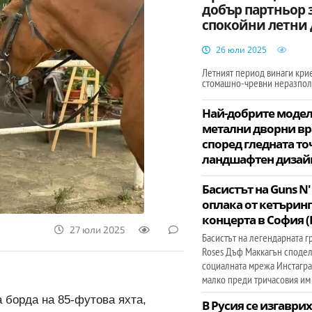
добър партньор 
спокойни летни
26 юли 2025
Летният период винаги кри
стомашно-чревни неразпо
Най-добрите модел
метални дворни вр
според гледната то
ландшафтен дизай
Басистът на Guns N'
оплака от кетъринг
концерта в София 
27 юли 2025
Басистът на легендарната г
Roses Дъф Маккагън сподел
социалната мрежа Инстагра
малко преди тричасовия им
на борда на 85-футова яхта,
В Русия се изгаврих