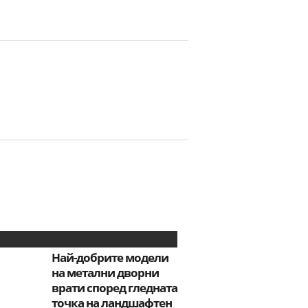
Най-добрите модели
на метални дворни
врати според гледната
точка на ландшафтен