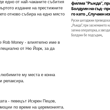
де едно от най-чаканите събития
филма "Ръжда", пр
твъртото издание на престижните
Болдуин на съд - п
го като „Случаен и
оето отново събира на едно място
Руски шегаджии преведоха
„Ръжда“, при заснемането н
загина операторка, а звезд
Болдуин бе подсъдим„
е Rob Money - влиятелно име в
специално от Ню Йорк, за да
т любимите му места е конна
и релаксира.
ата - певецът Искрен Пецов,
емоции по време на церемонията.