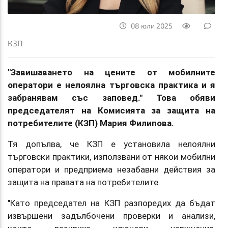
08 юли 2025
КЗП
"Завишаването на цените от мобилните
оператори е нелоялна търговска практика и я
забранявам със заповед." Това обяви
председателят на Комисията за защита на
потребителите (КЗП) Мария Филипова.
Тя допълва, че КЗП е установила нелоялни
търговски практики, използвани от някои мобилни
оператори и предприема незабавни действия за
защита на правата на потребителите.
"Като председател на КЗП разпоредих да бъдат
извършени задълбочени проверки и анализи,