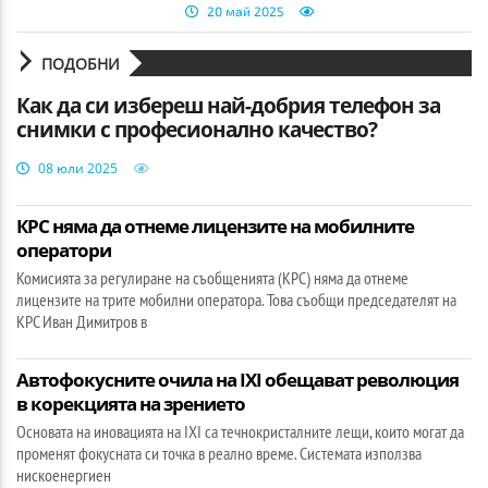
20 май 2025
ПОДОБНИ
Как да си избереш най-добрия телефон за
снимки с професионално качество?
08 юли 2025
КРС няма да отнеме лицензите на мобилните
оператори
Комисията за регулиране на съобщенията (КРС) няма да отнеме
лицензите на трите мобилни оператора. Това съобщи председателят на
КРС Иван Димитров в
Автофокусните очила на IXI обещават революция
в корекцията на зрението
Основата на иновацията на IXI са течнокристалните лещи, които могат да
променят фокусната си точка в реално време. Системата използва
нискоенергиен