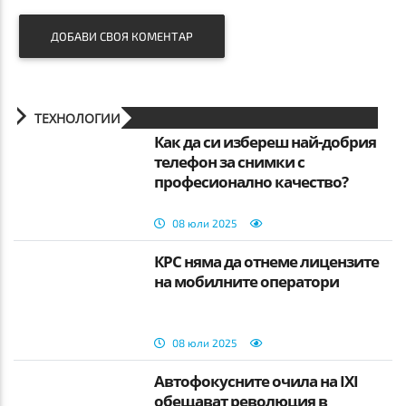
ДОБАВИ СВОЯ КОМЕНТАР
ТЕХНОЛОГИИ
Как да си избереш най-добрия
телефон за снимки с
професионално качество?
08 юли 2025
КРС няма да отнеме лицензите
на мобилните оператори
08 юли 2025
Автофокусните очила на IXI
обещават революция в