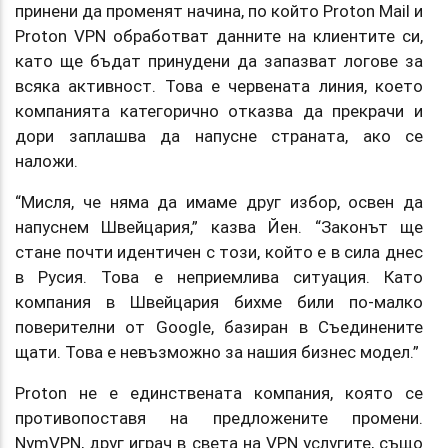
принени да променят начина, по който Proton Mail и
Proton VPN обработват данните на клиентите си,
като ще бъдат принудени да запазват логове за
всяка активност. Това е червената линия, което
компанията категорично отказва да прекрачи и
дори заплашва да напусне страната, ако се
наложи.
“Мисля, че няма да имаме друг избор, освен да
напуснем Швейцария,” казва Йен. “Законът ще
стане почти идентичен с този, който е в сила днес
в Русия. Това е неприемлива ситуация. Като
компания в Швейцария бихме били по-малко
поверителни от Google, базиран в Съединените
щати. Това е невъзможно за нашия бизнес модел.”
Proton не е единствената компания, която се
противопоставя на предложените промени.
NymVPN, друг играч в света на VPN услугите, също