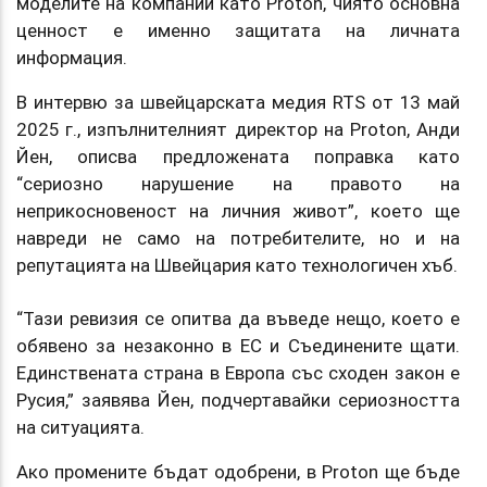
моделите на компании като Proton, чиято основна
ценност е именно защитата на личната
информация.
В интервю за швейцарската медия RTS от 13 май
2025 г., изпълнителният директор на Proton, Анди
Йен, описва предложената поправка като
“сериозно нарушение на правото на
неприкосновеност на личния живот”, което ще
навреди не само на потребителите, но и на
репутацията на Швейцария като технологичен хъб.
“Тази ревизия се опитва да въведе нещо, което е
обявено за незаконно в ЕС и Съединените щати.
Единствената страна в Европа със сходен закон е
Русия,” заявява Йен, подчертавайки сериозността
на ситуацията.
Ако промените бъдат одобрени, в Proton ще бъде