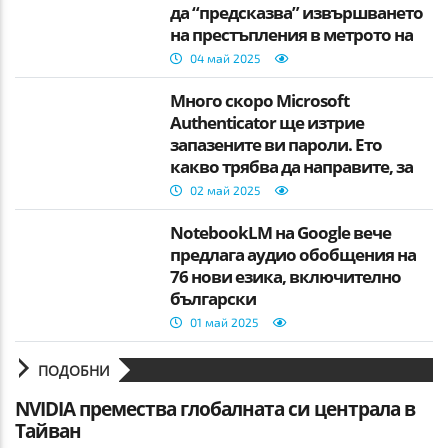
да “предсказва” извършването
на престъпления в метрото на
Ню Йорк
04 май 2025
Много скоро Microsoft
Authenticator ще изтрие
запазените ви пароли. Ето
какво трябва да направите, за
да не ги загубите.
02 май 2025
NotebookLM на Google вече
предлага аудио обобщения на
76 нови езика, включително
български
01 май 2025
ПОДОБНИ
NVIDIA премества глобалната си централа в
Тайван