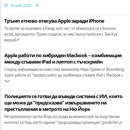
16 май 2025
Тръмп отново атакува Apple заради iPhone
По време на изказване в Катар, като част от обиколката си в Близкия
изток, президентът Тръмп сподели, че има “малък проблем с Тим Кук
вчера&#
Apple работи по хибриден Macbook – комбинация
между сгъваем iPad и лаптоп с тъчскрийн
Според информация на известния анализатор Марк Гурман от Bloomberg,
Apple работи по “продукт, който ще комбинира сгъваем iPad с Macbook с
тъч
Полицията се готви да въведе система с ИИ, която
ще може да “предсказва” извършването на
престъпления в метрото на Ню Йорк
Метрополитенът на Ню Йорк изследва възможностите на изкуствения
интелект за това, което наричат “предсказваща превенция” (predictive pr