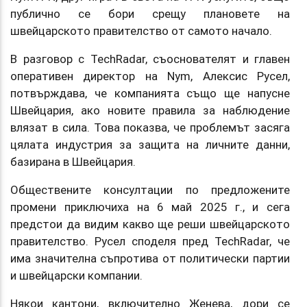
публично се бори срещу плановете на
швейцарското правителство от самото начало.
В разговор с TechRadar, съоснователят и главен
оперативен директор на Nym, Алексис Русел,
потвърждава, че компанията също ще напусне
Швейцария, ако новите правила за наблюдение
влязат в сила. Това показва, че проблемът засяга
цялата индустрия за защита на личните данни,
базирана в Швейцария.
Обществените консултации по предложените
промени приключиха на 6 май 2025 г., и сега
предстои да видим какво ще реши швейцарското
правителство. Русел споделя пред TechRadar, че
има значителна съпротива от политически партии
и швейцарски компании.
Някои кантони, включително Женева, дори се