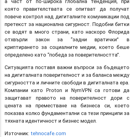
а част от по-широка глобална тенденция, при
която правителствата се опитват да получат
повече контрол над дигиталните комуникации под
претекст за национална сигурност. Подобни битки
се водят в много страни, като наскоро Флорида
отхвърли закон за “задни вратички” в
криптирането за социалните медии, което беше
определено като “победа за поверителността”.
Ситуацията поставя важни въпроси за бъдещето
на дигиталната поверителност и за баланса между
сигурността и личните свободи в дигиталната ера.
Компании като Proton и NymVPN са готови да
защитават правото на поверителност дори с
цената на преместване на бизнеса си, което
показва колко фундаментални са тези принципи за
тяхната идентичност и бизнес модел.
Източник:
tehnocafe.com