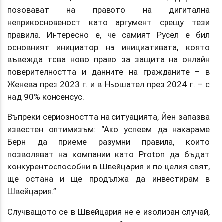
позовават на правото на дигитална
неприкосновеност като аргумент срещу тези
правила. Интересно е, че самият Русел е бил
основният инициатор на инициативата, която
въвежда това ново право за защита на онлайн
поверителността и данните на гражданите – в
Женева през 2023 г. и в Ньошател през 2024 г. – с
над 90% консенсус.
Въпреки сериозността на ситуацията, Йен запазва
известен оптимизъм: “Ако успеем да накараме
Берн да приеме разумни правила, които
позволяват на компании като Proton да бъдат
конкурентоспособни в Швейцария и по целия свят,
ще остана и ще продължа да инвестирам в
Швейцария.”
Случващото се в Швейцария не е изолиран случай,