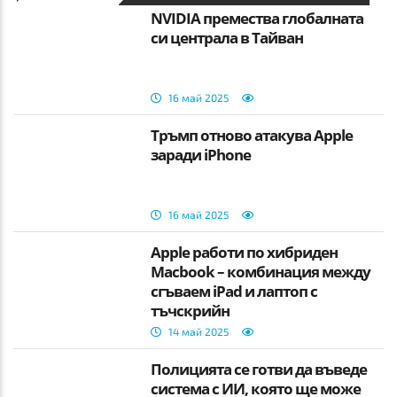
NVIDIA премества глобалната
си централа в Тайван
16 май 2025
Тръмп отново атакува Apple
заради iPhone
16 май 2025
Apple работи по хибриден
Macbook – комбинация между
сгъваем iPad и лаптоп с
тъчскрийн
14 май 2025
Полицията се готви да въведе
система с ИИ, която ще може