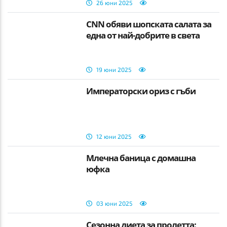
26 юни 2025
CNN обяви шопската салата за
една от най-добрите в света
19 юни 2025
Императорски ориз с гъби
12 юни 2025
Млечна баница с домашна
юфка
03 юни 2025
Сезонна диета за пролетта: