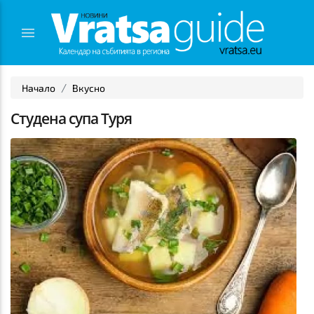
Начало
Вкусно
Студена супа Туря