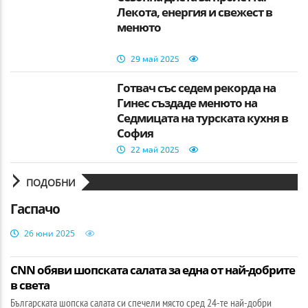
Лекота, енергия и свежест в
менюто
29 май 2025
Готвач със седем рекорда на
Гинес създаде менюто на
Седмицата на турската кухня в
София
22 май 2025
ПОДОБНИ
Гаспачо
26 юни 2025
CNN обяви шопската салата за една от най-добрите
в света
Българската шопска салата си спечели място сред 24-те най-добри