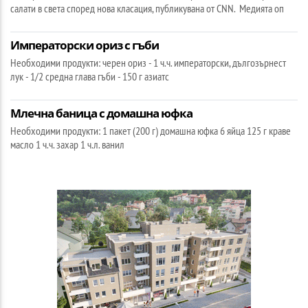
салати в света според нова класация, публикувана от CNN. Медията оп
Императорски ориз с гъби
Необходими продукти: черен ориз - 1 ч.ч. императорски, дългозърнест
лук - 1/2 средна глава гъби - 150 г азиатс
Млечна баница с домашна юфка
Необходими продукти: 1 пакет (200 г) домашна юфка 6 яйца 125 г краве
масло 1 ч.ч. захар 1 ч.л. ванил