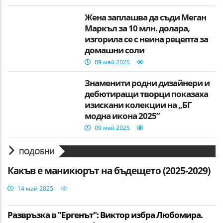
Жена заплашва да съди Меган
Маркъл за 10 млн. долара,
изгорила се с неина рецепта за
домашни соли
09 май 2025
Знаменити родни дизайнери и
дебютиращи творци показаха
изискани колекции на „БГ
модна икона 2025”
09 май 2025
ПОДОБНИ
Какъв е маникюрът на бъдещето (2025-2029)
14 май 2025
Развръзка в "Ергенът": Виктор избра Любомира.