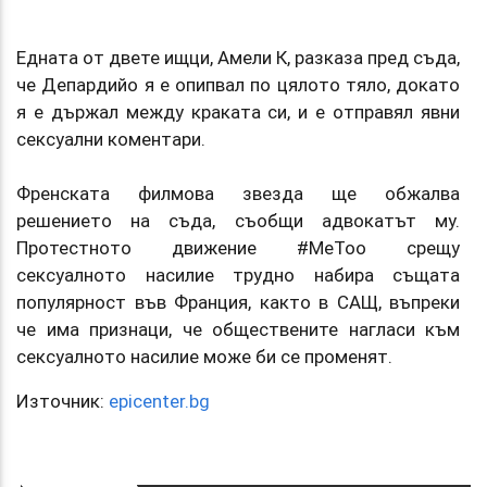
Едната от двете ищци, Амели К, разказа пред съда,
че Депардийо я е опипвал по цялото тяло, докато
я е държал между краката си, и е отправял явни
сексуални коментари.
Френската филмова звезда ще обжалва
решението на съда, съобщи адвокатът му.
Протестното движение #MeToo срещу
сексуалното насилие трудно набира същата
популярност във Франция, както в САЩ, въпреки
че има признаци, че обществените нагласи към
сексуалното насилие може би се променят.
Източник:
epicenter.bg