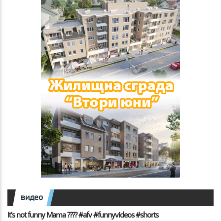
видео
It's not funny Mama ???? #afv #funnyvideos #shorts