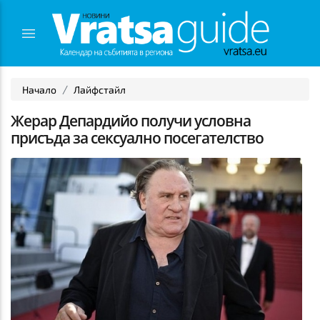
Начало
Лайфстайл
Жерар Депардийо получи условна
присъда за сексуално посегателство