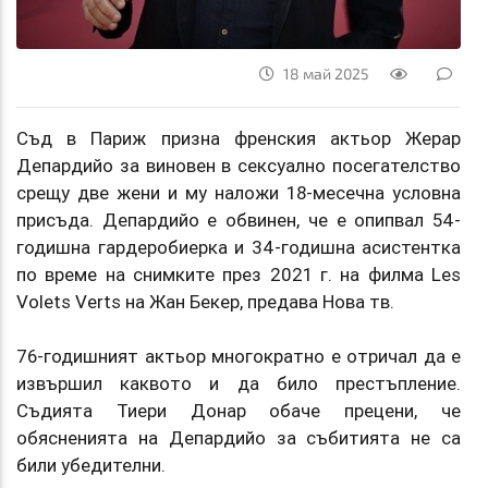
18 май 2025
Съд в Париж призна френския актьор Жерар
Депардийо за виновен в сексуално посегателство
срещу две жени и му наложи 18-месечна условна
присъда. Депардийо е обвинен, че е опипвал 54-
годишна гардеробиерка и 34-годишна асистентка
по време на снимките през 2021 г. на филма Les
Volets Verts на Жан Бекер, предава Нова тв.
76-годишният актьор многократно е отричал да е
извършил каквото и да било престъпление.
Съдията Тиери Донар обаче прецени, че
обясненията на Депардийо за събитията не са
били убедителни.