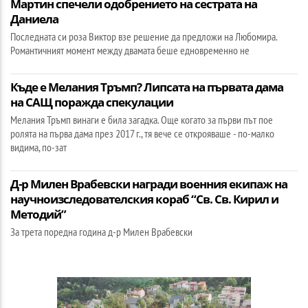
Мартин спечели одобрението на сестрата на
Даниела
Последната си роза Виктор взе решение да предложи на Любомира.
Романтичният момент между двамата беше едновременно не
Къде е Мелания Тръмп? Липсата на първата дама
на САЩ поражда спекулации
Мелания Тръмп винаги е била загадка. Още когато за първи път пое
ролята на първа дама през 2017 г., тя вече се открояваше - по-малко
видима, по-зат
Д-р Милен Врабевски награди военния екипаж на
научноизследователския кораб “Св. Св. Кирил и
Методий”
За трета поредна година д-р Милен Врабевски