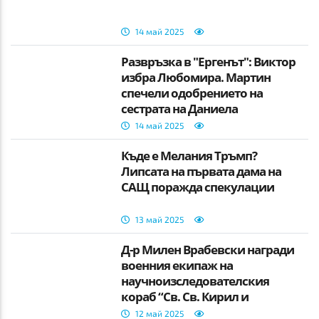
14 май 2025
Развръзка в "Ергенът": Виктор
избра Любомира. Мартин
спечели одобрението на
сестрата на Даниела
14 май 2025
Къде е Мелания Тръмп?
Липсата на първата дама на
САЩ поражда спекулации
13 май 2025
Д-р Милен Врабевски награди
военния екипаж на
научноизследователския
кораб “Св. Св. Кирил и
Методий”
12 май 2025