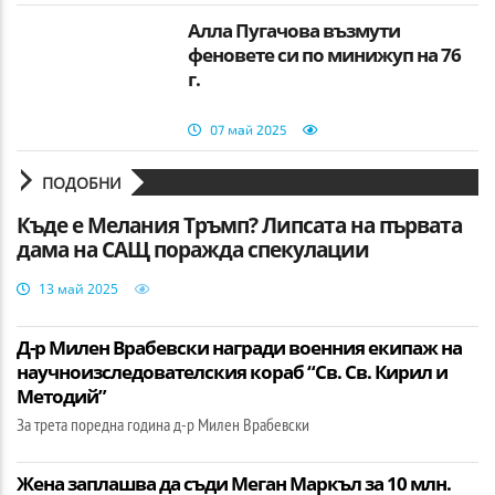
Алла Пугачова възмути
феновете си по минижуп на 76
г.
07 май 2025
ПОДОБНИ
Къде е Мелания Тръмп? Липсата на първата
дама на САЩ поражда спекулации
13 май 2025
Д-р Милен Врабевски награди военния екипаж на
научноизследователския кораб “Св. Св. Кирил и
Методий”
За трета поредна година д-р Милен Врабевски
Жена заплашва да съди Меган Маркъл за 10 млн.