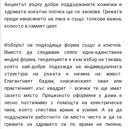
Акцентът върху добре поддържаните кожички и
здравата нокътна плочка ще се засилва. Грижата
преди нанасянето на лака е също толкова важна,
колкото и самият цвят.
Изборът на подходяща форма също е ключов.
Вместо да следваме сляпо една-единствена
модна форма, тенденцията е към избор на такава,
която най-добре подхожда на индивидуалната
структура на ръката и начина на живот.
Елегантният бадем, класическият овал или
практичният къс квадрат – всички те ще имат
своето място. Прецизното оформяне у дома е
лесно постижимо с помощта на електрическа
пила, която спестява време и усилия. А за да
поддържате работното си място чисто и да се
грижите за здравето си по време на пилене,