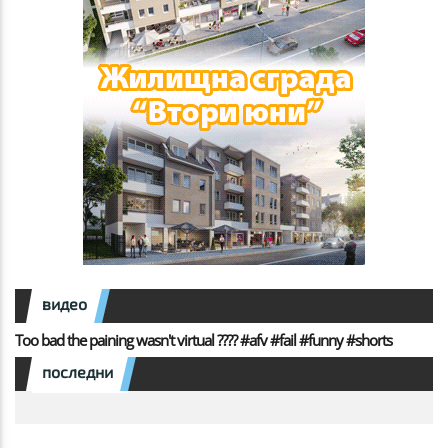
видео
Too bad the paining wasn't virtual ???? #afv #fail #funny #shorts
последни