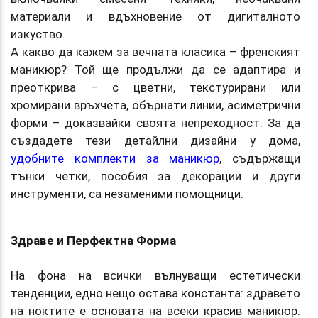
материали и вдъхновение от дигиталното
изкуство.
А какво да кажем за вечната класика – френският
маникюр? Той ще продължи да се адаптира и
преоткрива – с цветни, текстурирани или
хромирани връхчета, обърнати линии, асиметрични
форми – доказвайки своята непреходност. За да
създадете тези детайлни дизайни у дома,
удобните комплекти за маникюр
, съдържащи
тънки четки, пособия за декорации и други
инструменти, са незаменими помощници.
Здраве и Перфектна Форма
На фона на всички вълнуващи естетически
тенденции, едно нещо остава константа: здравето
на ноктите е основата на всеки красив маникюр.