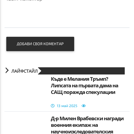
ДОБАВИ СВОЯ КОМЕНТАР
ЛАЙФСТАЙЛ
Къде е Мелания Тръмп?
Липсата на първата дама на
САЩ поражда спекулации
13 май 2025
Д-р Милен Врабевски награди
военния екипаж на
научноизследователския