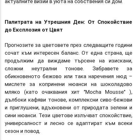
актуалните визии в уюта на собствения си дом.
Палитрата на Утрешния Ден: От Спокойствие
до Експлозия от Цвят
Прогнозите за цветовете през следващите години
сочат към интересен баланс. От една страна, ще
продължим да виждаме търсене на изискани,
сложни неутрални тонове. Забравете за
обикновеното бежово или така наречения нюд –
мислете за копринени нюанси на шоколадово
мляко (като очаквания хит "Mocha Mousse" ),
дълбоки кафяви тонове, комплексни сиво-бежови
и приглушени, вдъхновени от природата зелени и
сини нюанси. Тези цветове излъчват спокойствие,
универсалност и лесно се адаптират към всеки
сезон и повод.