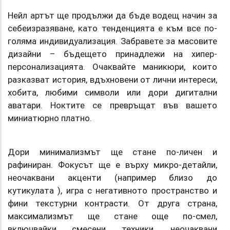
Нейл артът ще продължи да бъде водещ начин за
себеизразяване, като тенденцията е към все по-
голяма индивидуализация. Забравете за масовите
дизайни – бъдещето принадлежи на хипер-
персонализацията. Очаквайте маникюри, които
разказват история, вдъхновени от лични интереси,
хобита, любими символи или дори дигитални
аватари. Ноктите се превръщат във вашето
миниатюрно платно.
Дори минимализмът ще стане по-личен и
рафиниран. Фокусът ще е върху микро-детайли,
неочаквани акценти (например близо до
кутикулата ), игра с негативното пространство и
фини текстурни контрасти. От друга страна,
максимализмът ще стане още по-смел,
включвайки смесени техники, неочаквани