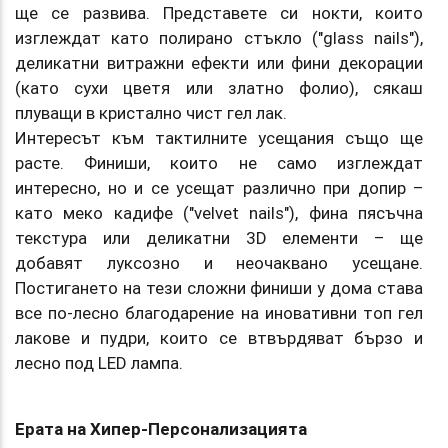
ще се развива. Представете си нокти, които
изглеждат като полирано стъкло ("glass nails"),
деликатни витражни ефекти или фини декорации
(като сухи цветя или златно фолио), сякаш
плуващи в кристално чист гел лак.
Интересът към тактилните усещания също ще
расте. Финиши, които не само изглеждат
интересно, но и се усещат различно при допир –
като меко кадифе ("velvet nails"), фина пясъчна
текстура или деликатни 3D елементи – ще
добавят луксозно и неочаквано усещане.
Постигането на тези сложни финиши у дома става
все по-лесно благодарение на иновативни топ гел
лакове и пудри, които се втвърдяват бързо и
лесно под LED лампа.
Ерата на Хипер-Персонализацията