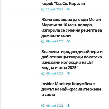
кораб “Св. Св. Кирил и
Методий”
12 май 2025
Жена заплашва да съди Меган
Маркъл за 10 млн. долара,
изгорила се с неина рецепта за
домашни соли
09 май 2025
Знаменити родни дизайнери и
дебютиращи творци показаха
изискани колекции на „БГ
модна икона 2025”
09 май 2025
Insider Monkey: Колумбия е
домът на най-красивите жени
в света
08 май 2025