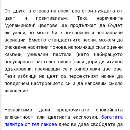
От другата страна на спектъра стои нуждата от
цвят и позитивизъм. Така наречените
"допаминови" цветове ще продължат да бъдат
актуални, но може би в по-сложни и неочаквани
вариации. Вместо стандартните неони, можем да
очакваме наситени тонове, напомнящи скъпоценни
камъни, уникални пастели (като набиращото
популярност пастелно синьо ) или дори дигитално
вдъхновени, преливащи се и хипер-ярки цветове.
Тези изблици на цвят са перфектният начин да
повдигнем настроението си и да направим смело
изявление.
Независимо дали предпочитате спокойната
елегантност или цветната експлозия,
богатата
палитра от гел лакове
днес ви дава свободата да