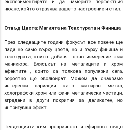
експериментирате и да намерите перфектния
нюанс, който отразява вашето настроение и стил.
Отвъд Цвета: Магията на Текстурата и Финиша
През следващите години фокусът все повече ще
пада не само върху цвета, но и върху финиша и
текстурата, които добавят ново измерение към
маникюра. Блясъкът на металиците и хром
ефектите , които са толкова популярни сега,
вероятно ще еволюират. Можем да очакваме
интересни вариации като матиран метал,
холографски хром или фини металически частици,
вградени в други покрития за деликатен, но
интригуващ ефект.
Тенденцията към прозрачност и ефирност също