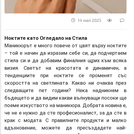
14 май 2025
Ноктите като Огледало на Стила
Маникюрът е много повече от цвят върху ноктите
– той е начин да изразим себе си, да подчертаем
стила си и да добавим финалния щрих към всяка
визия. Светът на красотата е динамичен, а
тенденциите при ноктите се променят със
скоростта на светлината. Какво ни очаква през
следващите пет години? Нека надникнем в
бъдещето и да видим какви вълнуващи посоки ще
поеме изкуството на маникюра. Добрата новина е,
че не е нужно да сте професионалист, за да сте в
крак с модата. С правилните продукти и малко
вдъхновение, можете да пресъздадете най-