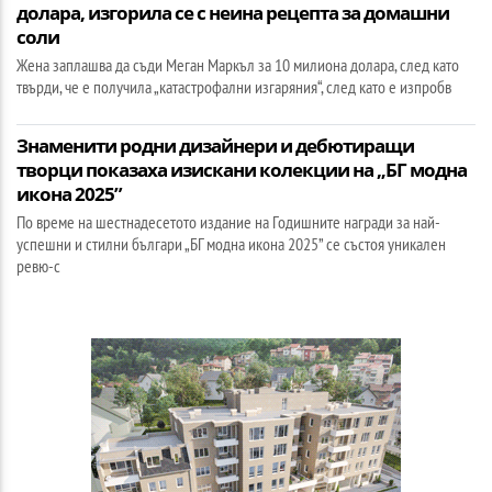
долара, изгорила се с неина рецепта за домашни
соли
Жена заплашва да съди Меган Маркъл за 10 милиона долара, след като
твърди, че е получила „катастрофални изгаряния“, след като е изпробв
Знаменити родни дизайнери и дебютиращи
творци показаха изискани колекции на „БГ модна
икона 2025”
По време на шестнадесетото издание на Годишните награди за най-
успешни и стилни българи „БГ модна икона 2025” се състоя уникален
ревю-с