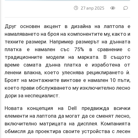
27 апр 2025
Друг основен акцент в дизайна на лаптопа е
намаляването на броя на компонентите му, както и
техните размери. Например размерът на дънната
платка е намален със 75% в сравнение с
традиционните модели на марката. В същото
време самата дънна платка е изработена от
ленени влакна, което улеснява рециклирането ѝ.
Броят на монтажните винтове е намален 10 пъти,
което прави обслужването му изключително лесно
дори за неспециалист.
Новата концепция на Dell предвижда всички
елементи на лаптопа да могат да се сменят лесно,
включително матрицата на дисплея. Компанията
обмисля да проектира своите устройства с лесен