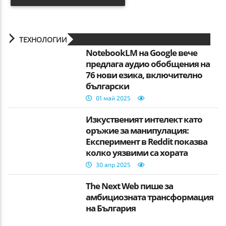
ТЕХНОЛОГИИ
NotebookLM на Google вече
предлага аудио обобщения на
76 нови езика, включително
български
01 май 2025
Изкуственият интелект като
оръжие за манипулация:
Експеримент в Reddit показва
колко уязвими са хората
30 апр 2025
The Next Web пише за
амбициозната трансформация
на България