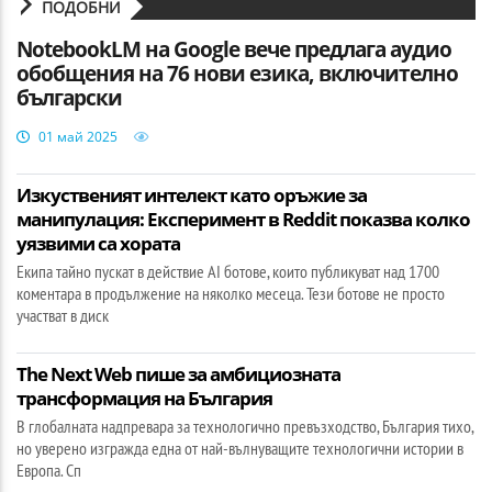
ПОДОБНИ
NotebookLM на Google вече предлага аудио
обобщения на 76 нови езика, включително
български
01 май 2025
Изкуственият интелект като оръжие за
манипулация: Експеримент в Reddit показва колко
уязвими са хората
Екипа тайно пускат в действие AI ботове, които публикуват над 1700
коментара в продължение на няколко месеца. Тези ботове не просто
участват в диск
The Next Web пише за амбициозната
трансформация на България
В глобалната надпревара за технологично превъзходство, България тихо,
но уверено изгражда една от най-вълнуващите технологични истории в
Европа. Сп