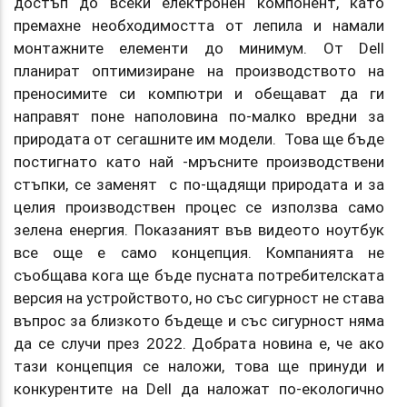
достъп до всеки електронен компонент, като
премахне необходимостта от лепила и намали
монтажните елементи до минимум. От Dell
планират оптимизиране на производството на
преносимите си компютри и обещават да ги
направят поне наполовина по-малко вредни за
природата от сегашните им модели. Това ще бъде
постигнато като най -мръсните производствени
стъпки, се заменят с по-щадящи природата и за
целия производствен процес се използва само
зелена енергия. Показаният във видеото ноутбук
все още е само концепция. Компанията не
съобщава кога ще бъде пусната потребителската
версия на устройството, но със сигурност не става
въпрос за близкото бъдеще и със сигурност няма
да се случи през 2022. Добрата новина е, че ако
тази концепция се наложи, това ще принуди и
конкурентите на Dell да наложат по-екологично