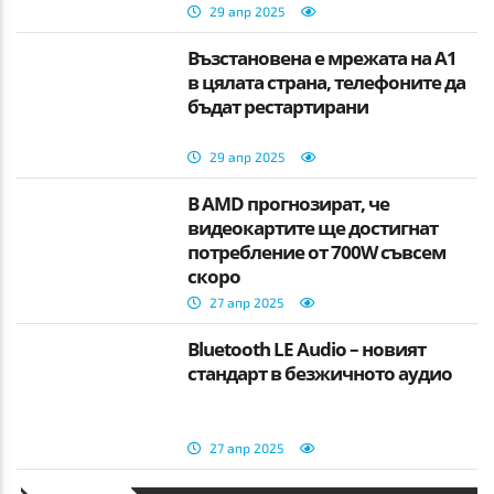
29 апр 2025
Възстановена е мрежата на А1
в цялата страна, телефоните да
бъдат рестартирани
29 апр 2025
В AMD прогнозират, че
видеокартите ще достигнат
потребление от 700W съвсем
скоро
27 апр 2025
Bluetooth LE Audio – новият
стандарт в безжичното аудио
27 апр 2025