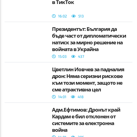
в ТикТок
16:02
513
Президентът: България да
бъде част от дипломатически
натиск за мирно решение на
войната в Украйна
15:03
437
Цветлин Йовчев за падналия
дрон: Няма серизни рискове
към този момент, защото не
сме атрактивна цел
14:01
418
Адм.Ефтимов: Дронът край
Кардам е бил отклонен от
системите за електронна
война
14:01
386