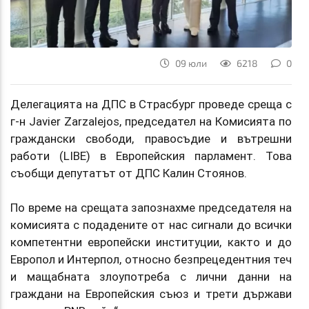
09 юли
6218
0
Делегацията на ДПС в Страсбург проведе среща с
г-н Javier Zarzalejos, председател на Комисията по
граждански свободи, правосъдие и вътрешни
работи (LIBE) в Европейския парламент. Това
съобщи депутатът от ДПС Калин Стоянов.
По време на срещата запознахме председателя на
комисията с подадените от нас сигнали до всички
компетентни европейски институции, както и до
Европол и Интерпол, относно безпрецедентния теч
и мащабната злоупотреба с лични данни на
граждани на Европейския съюз и трети държави