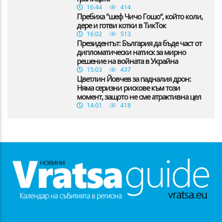
16:44
414
Пребиха "шеф Чичо Гошо“, който коли,
дере и готви котки в ТикТок
16:02
513
Президентът: България да бъде част от
дипломатически натиск за мирно
решение на войната в Украйна
15:03
437
Цветлин Йовчев за падналия дрон:
Няма серизни рискове към този
момент, защото не сме атрактивна цел
14:01
418