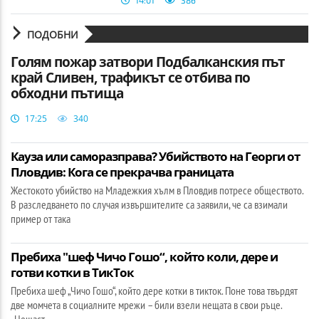
ПОДОБНИ
Голям пожар затвори Подбалканския път
край Сливен, трафикът се отбива по
обходни пътища
17:25
340
Кауза или саморазправа? Убийството на Георги от
Пловдив: Кога се прекрачва границата
Жестокото убийство на Младежкия хълм в Пловдив потресе обществото.
В разследването по случая извършителите са заявили, че са взимали
пример от така
Пребиха "шеф Чичо Гошо“, който коли, дере и
готви котки в ТикТок
Пребиха шеф „Чичо Гошо“, който дере котки в тикток. Поне това твърдят
две момчета в социалните мрежи – били взели нещата в свои ръце.
„Нещаст