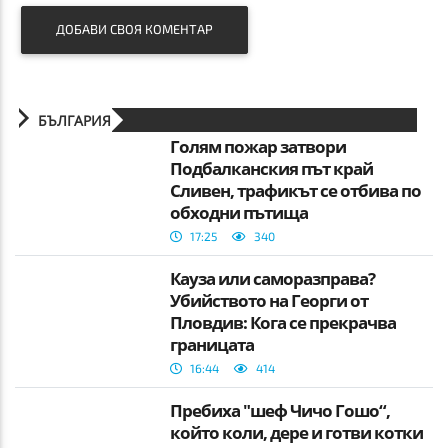
ДОБАВИ СВОЯ КОМЕНТАР
БЪЛГАРИЯ
Голям пожар затвори
Подбалканския път край
Сливен, трафикът се отбива по
обходни пътища
17:25
340
Кауза или саморазправа?
Убийството на Георги от
Пловдив: Кога се прекрачва
границата
16:44
414
Пребиха "шеф Чичо Гошо“,
който коли, дере и готви котки