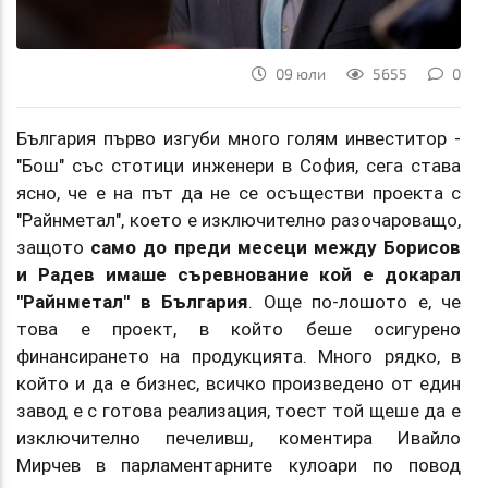
09 юли
5655
0
България първо изгуби много голям инвеститор -
"Бош" със стотици инженери в София, сега става
ясно, че е на път да не се осъществи проекта с
"Райнметал", което е изключително разочароващо,
защото
само до преди месеци между Борисов
и Радев имаше съревнование кой е докарал
"Райнметал" в България
. Още по-лошото е, че
това е проект, в който беше осигурено
финансирането на продукцията. Много рядко, в
който и да е бизнес, всичко произведено от един
завод е с готова реализация, тоест той щеше да е
изключително печеливш, коментира Ивайло
Мирчев в парламентарните кулоари по повод