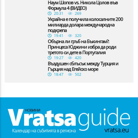
Наум Шопов vs. Никола Цолов във
Формула 4 (ВИДЕО)
20:31
269
Украйна е получила колосалните 200
милиарда долара международна
подкрепа
19:41
320
Обърна ли гръб на Бъкингам?:
Принцеса Юджини избра да роди
третото си дете в Португалия
19:27
420
Въздушен сблъсък между Турция и
Гърция над Егейско море
18:47
502