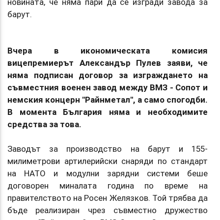
новината, че няма пари да се изгради завода за
барут.
Вчера в икономическата комисия
вицепремиерът Александър Пулев заяви, че
няма подписан договор за изграждането на
съвместния военен завод между ВМЗ - Сопот и
немския концерн "Райнметал", а само спогодби.
В момента България няма и необходимите
средства за това.
Заводът за производство на барут и 155-
милиметрови артилерийски снаряди по стандарт
на НАТО и модулни зарядни системи беше
договорен миналата година по време на
правителството на Росен Желязков. Той трябва да
бъде реализиран чрез съвместно дружество