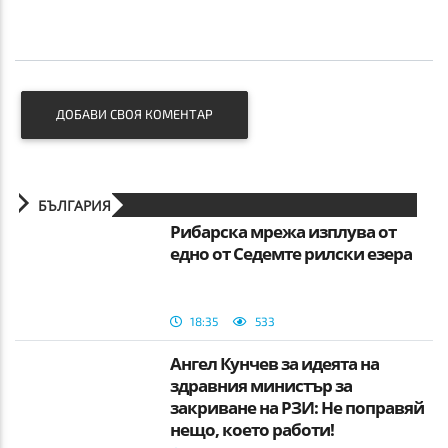
ДОБАВИ СВОЯ КОМЕНТАР
БЪЛГАРИЯ
Рибарска мрежа изплува от
едно от Седемте рилски езера
18:35
533
Ангел Кунчев за идеята на
здравния министър за
закриване на РЗИ: Не поправяй
нещо, което работи!