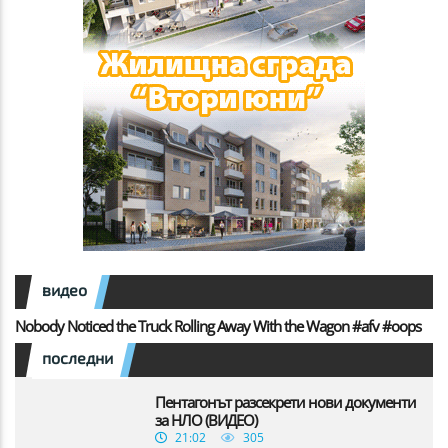
видео
Nobody Noticed the Truck Rolling Away With the Wagon #afv #oops
последни
Пентагонът разсекрети нови документи
за НЛО (ВИДЕО)
21:02
305