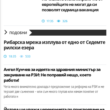
европейците не могат да си
позволят седмица ваканция
17:35
326
ПОДОБНИ
Рибарска мрежа изплува от едно от Седемте
рилски езера
18:35
533
Ангел Кунчев за идеята на здравния министър за
закриване на РЗИ: Не поправяй нещо, което
работи!
Чета много внимателно докладът-предложение за реформа на РЗИ и ме
терзаят две съмнения – или съм много глупав или нямам понятие от
работата н
Йотова ще уважи церемонията по присвояване на