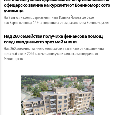
офицерско звание на курсанти от Военноморското
училище
На 9 август, неделя, държавният глава Илияна Йотова ще бъде
във Варна по повод 147-та годишнина от създаването на Военноморскит
Над 260 семейства получиха финансова помощ
след наводненията през май и юни
Над 260 домакинства, чиито жилища бяха засегнати от наводненията
през май и юни 2026 г., вече са получили финансова подкрепа от
Министерств