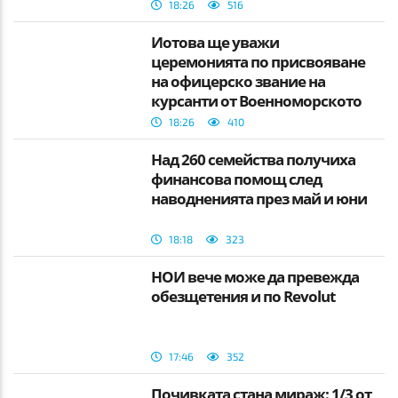
18:26
516
Йотова ще уважи
церемонията по присвояване
на офицерско звание на
курсанти от Военноморското
училище
18:26
410
Над 260 семейства получиха
финансова помощ след
наводненията през май и юни
18:18
323
НОИ вече може да превежда
обезщетения и по Revolut
17:46
352
Почивката стана мираж: 1/3 от