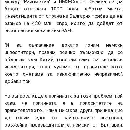
между "Райнметал" и ВМЗ-Сопот. Oчаква се да
бъдат отворени 1000 нови работни места.
Инвестицията от страна на България трябва да е в
размер на 420 млн. евро, които да дойдат от
европейския механизъм SAFE.
"И за съжаление докато гоним немски
инвеститори, правим всичко възможно да се
обърнем към Китай, говорим само за китайски
инвеститори, това чуваме от правителството,
което смятаме за изключително неправилно",
добави той.
На въпроса къде е причината за този проблем, той
каза, че причината е в приоритетите на
правителството. Няма никаква друга причина ние
да гоним един от най-големите световни,
оръжейни производителите, немски, от България,