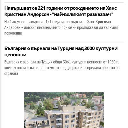
Навършват се 221 години от рождението на Ханс
Кристиан Андерсен - "най-великият разказвач"
На 4 август се навършват 151 години от смъртта на Ханс Кристиан
Андерсен – датския писател, чиито приказки продължават да вълнуват
поколения
България е върнала на Турция над 3000 културни
ценности
България е върнала на Турция общо 3061 културни ценности от 1980 г.,
което я поставя на четвърто място сред държавите, предали обратно на
страната