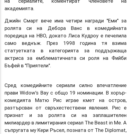
на сериалите, коментират членовете на
академията.
Джийн Смарт вече има четири награди "Еми" за
ролята си на Дебора Ванс в комедийната
поредица на HBO, докато Лиса Кудроу е печелила
само веднъж. През 1998 година тя взима
статуетката в категорията за поддържаща
актриса за емблематичната си роля на Фийби
Бъфей в "Приятели".
Сред комедийните сериали силно впечатление
прави Widow’s Bay с общо 19 номинации. В хорър-
комедията Матю Рис играе кмет на остров,
разтърсван от свръхестествени явления. Рис е
признат и за ролята си на заплашителен
милиардер в лимитирания сериал The Beast in Mе. А
съпругата му Кери Ръсел, позната от The Diplomat,