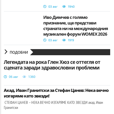
03 авг
1940
Иво Димчев с голямо
признание, ще представи
страната ни на международния
музикален форум WOMEX 2026
03 авг
1919
ПОДОБНИ
Легендата на рока Глен Хюз се оттегля от
сцената заради здравословни проблеми
06 авг
1360
Акад. Иван Гранитски за Стефан Цанев: Нека вечно
изгаряме като звезди!
СТЕФАН ЦАНЕВ – НЕКА ВЕЧНО ИЗГАРЯМЕ КАТО ЗВЕЗДИ акад. Иван
Гранитски