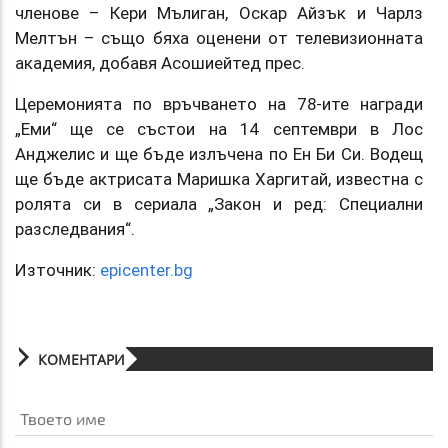
членове – Кери Мълиган, Оскар Айзък и Чарлз
Мелтън – също бяха оценени от телевизионната
академия, добавя Асошиейтед прес.
Церемонията по връчването на 78-ите награди
„Еми“ ще се състои на 14 септември в Лос
Анджелис и ще бъде излъчена по Ен Би Си. Водещ
ще бъде актрисата Маришка Харгитай, известна с
ролята си в сериала „Закон и ред: Специални
разследвания“.
Източник:
epicenter.bg
КОМЕНТАРИ
Твоето име