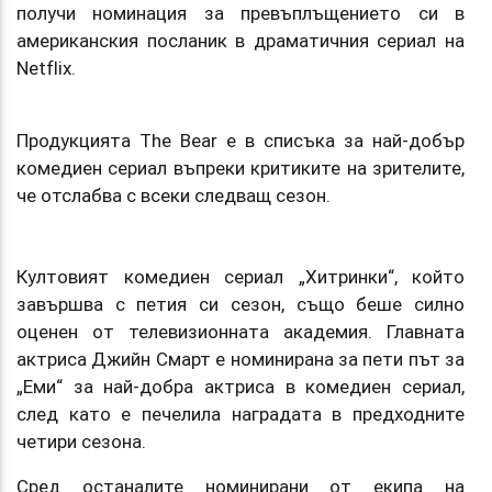
получи номинация за превъплъщението си в
американския посланик в драматичния сериал на
Netflix.
Продукцията The Bear е в списъка за най-добър
комедиен сериал въпреки критиките на зрителите,
че отслабва с всеки следващ сезон.
Култовият комедиен сериал „Хитринки“, който
завършва с петия си сезон, също беше силно
оценен от телевизионната академия. Главната
актриса Джийн Смарт е номинирана за пети път за
„Еми“ за най-добра актриса в комедиен сериал,
след като е печелила наградата в предходните
четири сезона.
Сред останалите номинирани от екипа на