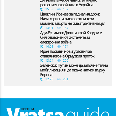
решение на войната в Украйна
15:03
109
Цветлин Йовчев за падналия дрон:
Няма серизни рискове към този
момент, защото не сме атрактивна цел
14:01
187
Адм.Ефтимов: Дронът край Кардам е
бил отклонен от системите за
електронна война
14:01
174
Иран постави нови условия за
отварянето на Ормузкия проток
13:24
250
Зеленски: Путин може да започне тайна
мобилизация и да окаже натиск върху
Европа
12:25
251