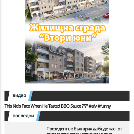
видео
This Kid's Face When He Tasted BBQ Sauce ???? #afv #funny
последни
Президентът: България да бъде част от
дипломатически натиск за мирно