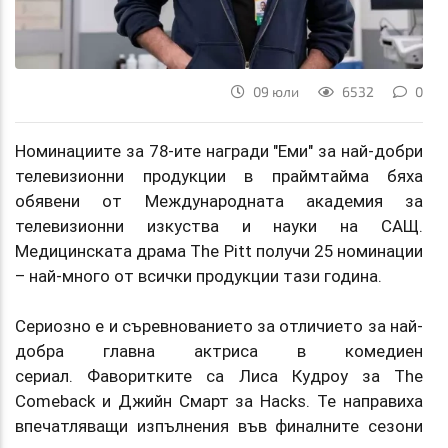
09 юли
6532
0
Номинациите за 78-ите награди "Еми" за най-добри
телевизионни продукции в праймтайма бяха
обявени от Международната академия за
телевизионни изкуства и науки на САЩ.
Медицинската драма The Pitt получи 25 номинации
– най-много от всички продукции тази година.
Сериозно е и съревнованието за отличието за най-
добра главна актриса в комедиен
сериал. Фаворитките са Лиса Кудроу за The
Comeback и Джийн Смарт за Hacks. Те направиха
впечатляващи изпълнения във финалните сезони