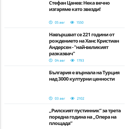
Стефан Цанев: Нека вечно
изгаряме като звезди!
05 авг
1550
Навършват се 221 години от
рождението на Ханс Кристиан
Андерсен - "най-великият
разказвач"
04 авг
1793
България е върнала на Турция
над 3000 културни ценности
03 авг
2102
„Рилският пустинник“ за трета
поредна година на „Опера на
площада“