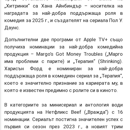
„Хитринки“ са Хана Айнбиндър – носителка на
наградата за най-добра поддържаща роля в
комедия за 2025 г., и създателят на сериала Пол У.
Даунс.
Допълнителни две програми от Apple TV+ също
получиха номинации за най-добра комедийна
продукция – Margo’s Got Money Troubles („Марго
има проблеми с парите) и „Терапия“ (Shrinking).
Харисън Форд е номиниран за най-добра
поддържаща роля в комедиен сериал за „Терапия“,
което е значително признание за кариерата му, в
която е известен предимно с ролите си в киното.
В категориите за минисериал и антология води
продукцията на Нетфликс Beef („Вражда“) с 16
номинации. Сериалът постигна значителен успех с
първия си сезон през 2023 г., а новият трим