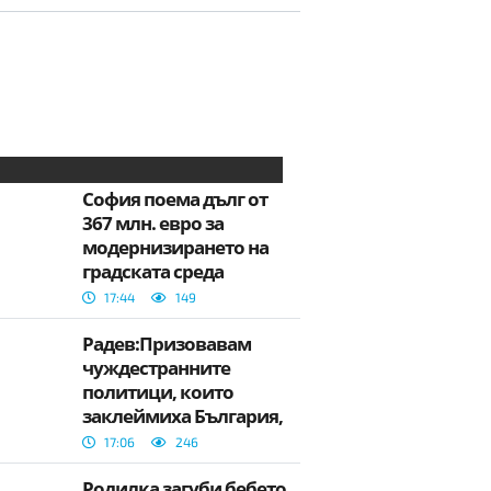
София поема дълг от
367 млн. евро за
модернизирането на
градската среда
17:44
149
Радев:Призовавам
чуждестранните
политици, които
заклеймиха България,
първо да се запознаят с
17:06
246
фактите
Родилка загуби бебето