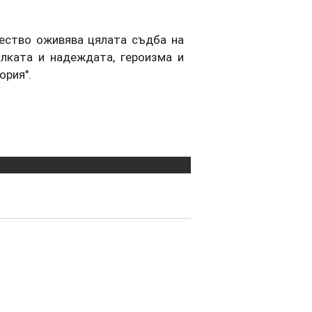
чество оживява цялата съдба на
лката и надеждата, героизма и
ория".