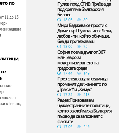
ето по
Пулев пред СТИВ: Трябва да
подкрепяме българския
бизнес
от 11 до 13
18:06
89
амери
Мира Баджева се прости с
рганизацията
Димитър Шумналиев: Лети,
т
любов - ти, който обичаше,
без да притежаваш
18:06
75
София поема дълг от 367
млн. евро за
олитици,
модернизирането на
градската среда
 се
17:44
149
е
През следващата седмица
променят движението по
ранните
„Тракия“ и „Хемус“
да
17:25
213
 словесен
Радев:Призовавам
жи в Банско,
чуждестранните политици,
които заклеймиха България,
първо да се запознаят с
фактите
17:06
246