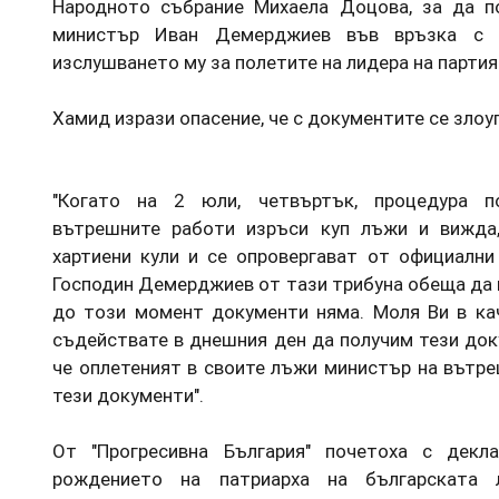
Народното събрание Михаела Доцова, за да п
министър Иван Демерджиев във връзка с д
изслушването му за полетите на лидера на партия
Хамид изрази опасение, че с документите се злоу
"Когато на 2 юли, четвъртък, процедура п
вътрешните работи изръси куп лъжи и вижда
хартиени кули и се опровергават от официални
Господин Демерджиев от тази трибуна обеща да 
до този момент документи няма. Моля Ви в ка
съдействате в днешния ден да получим тези док
че оплетеният в своите лъжи министър на вътре
тези документи".
От "Прогресивна България" почетоха с декл
рождението на патриарха на българската 