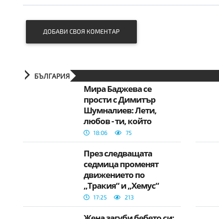
ДОБАВИ СВОЯ КОМЕНТАР
БЪЛГАРИЯ
Мира Баджева се
прости с Димитър
Шумналиев: Лети,
любов - ти, който
обичаше, без да
18:06
75
притежаваш
През следващата
седмица променят
движението по
„Тракия“ и „Хемус“
17:25
213
Жена загуби бебето си: