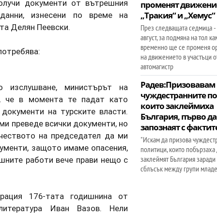
олучи документи от вътрешния
променят движени
анни, изнесени по време на
„Тракия“ и „Хемус“
та Делян Пеевски.
През следващата седмица - 
август, за подмяна на тол к
временно ще се променя о
потребява:
на движението в участъци о
автомагистр
Радев:Призовавам
о изслушване, министърът на
чуждестранните п
, че в момента те падат като
които заклеймиха
 документи на турските власти.
България, първо да
ми преведе всички документи, но
запознаят с фактит
чеството на председател да ми
"Искам да призова чуждест
ументи, защото имаме опасения,
политици, които побързаха 
заклеймят България заради
шните работи вече прави нещо с
сблъсък между групи младе
арация 176-тата годишнина от
литература Иван Вазов. Нели