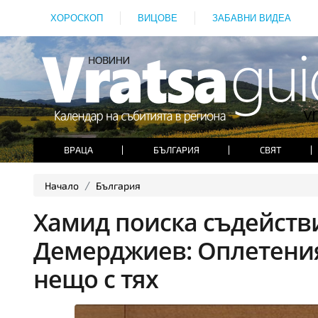
ХОРОСКОП
ВИЦОВЕ
ЗАБАВНИ ВИДЕА
ВРАЦА
БЪЛГАРИЯ
СВЯТ
Начало
България
Хамид поиска съдействи
Демерджиев: Оплетени
нещо с тях