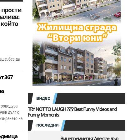
 прости
алиев:
, който
чаше, без да
т 367
на
видео
процедура
TRY NOT TO LAUGH ???? Best Funny Videos and
очен дълг с
Funny Moments
изирането на
последни
седмица
Вицепремиерът Александър