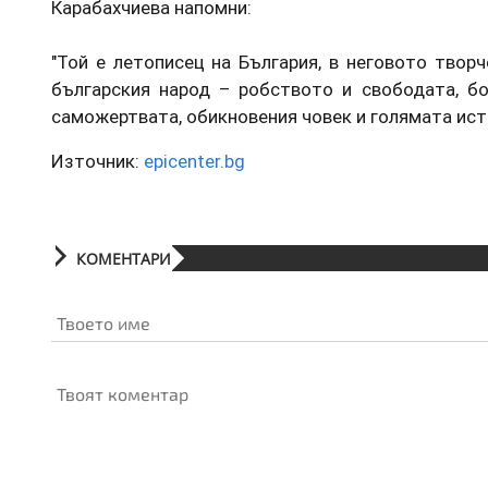
Карабахчиева напомни:
"Той е летописец на България, в неговото твор
българския народ – робството и свободата, бо
саможертвата, обикновения човек и голямата ист
Източник:
epicenter.bg
КОМЕНТАРИ
Твоето име
Твоят коментар