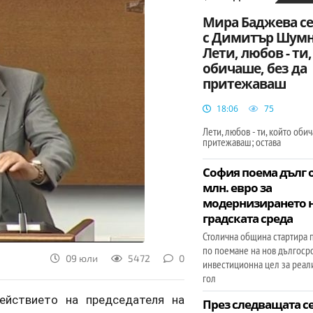
Мира Баджева се
с Димитър Шумн
Лети, любов - ти
обичаше, без да
притежаваш
18:06
75
Лети, любов - ти, който оби
притежаваш; остава
София поема дълг о
млн. евро за
модернизирането 
градската среда
Столична община стартира 
по поемане на нов дългоср
09 юли
5472
0
инвестиционна цел за реал
гол
йствието на председателя на
През следващата 