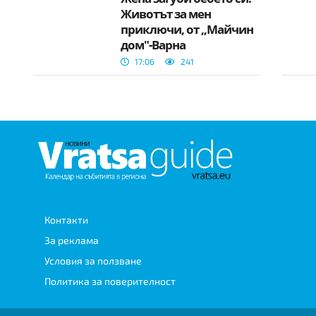
Животът за мен
приключи, от „Майчин
дом"-Варна
отхвърлиха част от
17:06
241
твърденията
Контакти
За реклама
Условия за ползване
Политика за поверителност