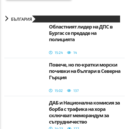
БЪЛГАРИЯ
Областният лидер на ДПС в
Бургас се предаде на
полицията
15:24
14
Повече, но по-кратки морски
почивки на българи в Северна
Гърция
15:02
137
ДАБ и Национална комисия за
борба с трафика на хора
сключват меморандум за
сътрудничество
14:23
122