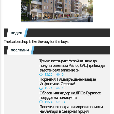
видео
The barbershop is like therapy for the boys
последни
Тръмп потвърди: Украйна няма да
получи ракети за Patriot, САЩ трябва да
възстановят запасите си
15:25
0
Норвегия: Няма връщане назад за
Инфантино. Оставка!
15:24
10
Областният лидер на ДПС в Бургас се
предаде на полицията
15:24
14
Повече, но по-кратки морски почивки
на българи в Северна Гърция