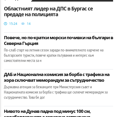
Областният лидер на ДПС в Бургас се
предаде на полицията
15:24
14
Повече, но по-кратки морски почивки на българи в
Северна Гърция
По-слаб старт на летния сезон заради по-внимателното харчене на
българските туристи, повече кратки пътувания и интерес към
самостоятелни места за н
ДАБ и Национална комисия за борба с трафика на
хора сключват меморандум за сътрудничество
Държавна агенция за бежанците при Министерския съвет и
Националната комисия за борба с трафика ще сключат меморандум за
сътрудничество. Това бе дог
Нивото на Дунав падна под минус 100 см,
корабоплаването е сериозно затруднено