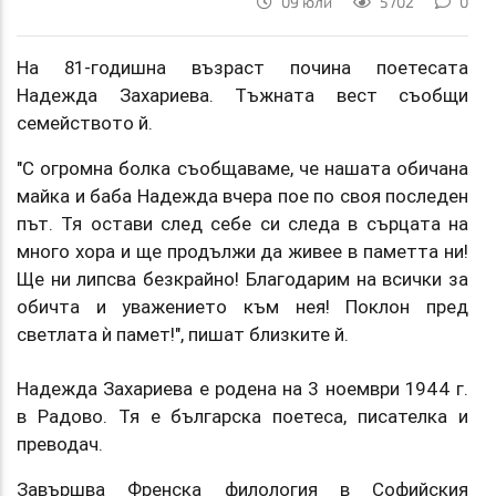
09 юли
5702
0
На 81-годишна възраст почина поетесата
Надежда Захариева. Тъжната вест съобщи
семейството й.
"С огромна болка съобщаваме, че нашата обичана
майка и баба Надежда вчера пое по своя последен
път. Тя остави след себе си следа в сърцата на
много хора и ще продължи да живее в паметта ни!
Ще ни липсва безкрайно! Благодарим на всички за
обичта и уважението към нея! Поклон пред
светлата ѝ памет!", пишат близките й.
Надежда Захариева е родена на 3 ноември 1944 г.
в Радово. Тя е българска поетеса, писателка и
преводач.
Завършва Френска филология в Софийския