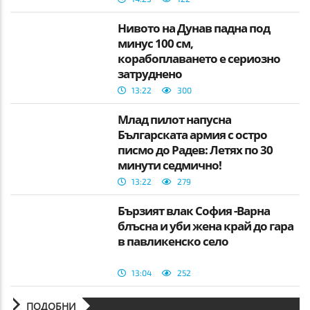
Нивото на Дунав падна под
минус 100 см,
корабоплаването е сериозно
затруднено
13:22
300
Млад пилот напусна
Българската армия с остро
писмо до Радев: Летях по 30
минути седмично!
13:22
279
Бързият влак София -Варна
блъсна и уби жена край до гара
в павликенско село
13:04
252
ПОДОБНИ