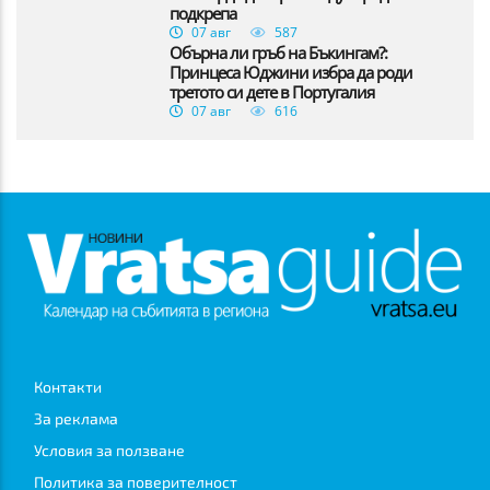
подкрепа
07 авг
587
Обърна ли гръб на Бъкингам?:
Принцеса Юджини избра да роди
третото си дете в Португалия
07 авг
616
Контакти
За реклама
Условия за ползване
Политика за поверителност