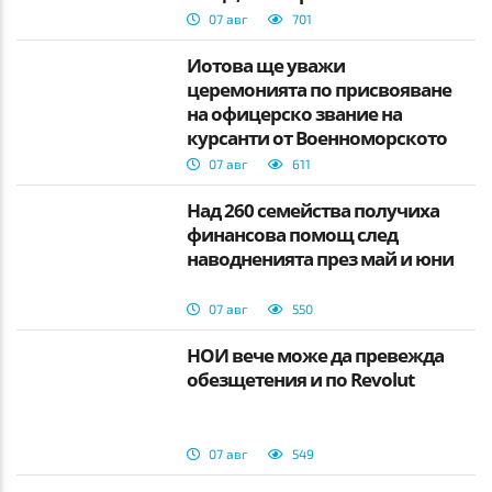
07 авг
701
Йотова ще уважи
церемонията по присвояване
на офицерско звание на
курсанти от Военноморското
училище
07 авг
611
Над 260 семейства получиха
финансова помощ след
наводненията през май и юни
07 авг
550
НОИ вече може да превежда
обезщетения и по Revolut
07 авг
549