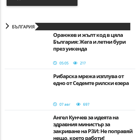
БЪЛГАРИЯ
Оранжев и жълт код в цяла
България: Жега и летни бури
през уикенда
05:05
217
Рибарска мрежа изплува от
едно от Седемте рилски езера
07 авг
697
Ангел Кунчев за идеята на
здравния министър за
закриване на РЗИ: Не поправяй
нещо, което работи!