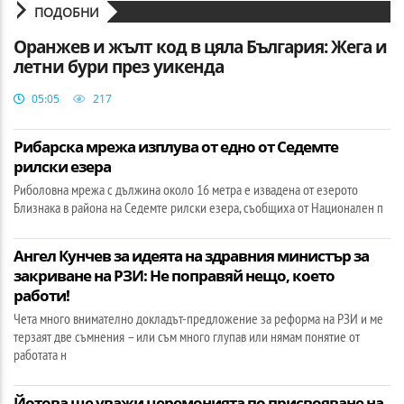
ПОДОБНИ
Оранжев и жълт код в цяла България: Жега и
летни бури през уикенда
05:05
217
Рибарска мрежа изплува от едно от Седемте
рилски езера
Риболовна мрежа с дължина около 16 метра е извадена от езерото
Близнака в района на Седемте рилски езера, съобщиха от Национален п
Ангел Кунчев за идеята на здравния министър за
закриване на РЗИ: Не поправяй нещо, което
работи!
Чета много внимателно докладът-предложение за реформа на РЗИ и ме
терзаят две съмнения – или съм много глупав или нямам понятие от
работата н
Йотова ще уважи церемонията по присвояване на