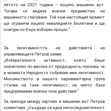
лятото на 2021 година – изцяло машинен вот.
Тогава се видяха всички предимства на
машинното гласуване. Той към настоящия момент
ще ограничи изцяло невалидните бюлетини и ще
осигури по-бърз изборен процес.“
За легитимността на действията на
управляващите Петров заяви:
„Избирателната активност, която беше
значително по-висока от предходната, показва, че
в момента Народното събрание има легитимност.
Мнозинството в нашата парламентарна група
стъпва на тази легитимност, на чиято база
предприемаме всички тези действия.“
За прехода между хартиен и машинен вот Петров
коментира: „Създаде се една непоследователност