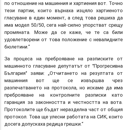
по отношение на машинния и хартиения вот. Точно
тези партии, които върнаха изцяло хартиеното
гласуване в един момент, а след това решиха да
има модел 50/50, сега най-силно упорстват срещу
промяната. Може да се каже, че те са били
удовлетворени от това положение с невалидните
бюлетини.“
За процеса на преброяване на разписките от
машинното гласуване депутатът от "Прогресивна
България" заяви: „Отчитането на резултата от
машинния вот ще се извършва чрез
разпечатването на протокола, но искаме да има
преброяване на контролните разписки като
гаранция за законността и честността на вота.
Протоколите ще бъдат неразделна част от общия
протокол. Това ще улесни работата на СИК, които
досега допускаха редица грешки.“