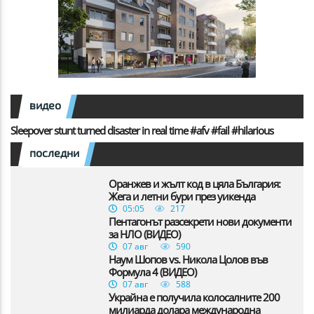
видео
Sleepover stunt turned disaster in real time #afv #fail #hilarious
последни
Оранжев и жълт код в цяла България:
Жега и летни бури през уикенда
05:05
217
Пентагонът разсекрети нови документи
за НЛО (ВИДЕО)
07 авг
590
Наум Шопов vs. Никола Цолов във
Формула 4 (ВИДЕО)
07 авг
588
Украйна е получила колосалните 200
милиарда долара международна