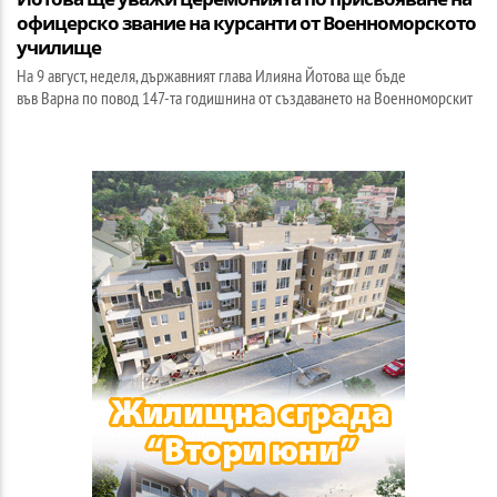
офицерско звание на курсанти от Военноморското
училище
На 9 август, неделя, държавният глава Илияна Йотова ще бъде
във Варна по повод 147-та годишнина от създаването на Военноморскит