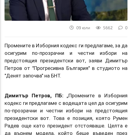
09 юли
5662
0
Промените в Изборния кодекс ги предлагаме, за да
осигурим по-прозрачни и честни избори на
предстоящия президентски вот, заяви Димитър
Петров от "Прогресивна България" в студиото на
"Денят започва" на БНТ.
Димитър Петров, ПБ:
„Промените в Изборния
кодекс ги предлагаме с водещата цел да осигурим
по-прозрачни и честни избори на предстоящия
президентски вот. Това е позиция, която Румен
Радев още като президент отстояваше. Целта е
да върнем модела, който беше въведен през