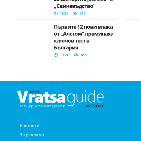
„Свиневъдство“
11:21
316
Първите 12 нови влака
от „Алстом“ преминаха
ключов тест в
България
10:20
459
Контакти
За реклама