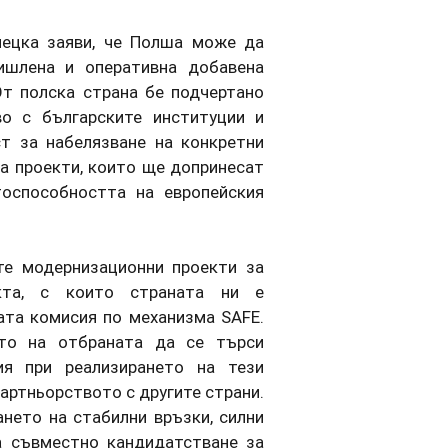
нецка заяви, че Полша може да
мишлена и оперативна добавена
От полска страна бе подчертано
о с българските институции и
т за набелязване на конкретни
а проекти, които ще допринесат
тоспособността на европейския
те модернизационни проекти за
кта, с които страната ни е
ата комисия по механизма SAFE.
ото на отбраната да се търси
ия при реализирането на тези
артньорството с другите страни.
нето на стабилни връзки, силни
 съвместно кандидатстване за