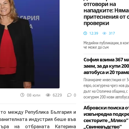
отговори на
нападките: Ням
притеснения от 
проверки
12:39
317
Медийни публикации, в коит
че може да съм
София взима 367 мл
заем, за да купи 20
автобуса и 20 трам
Планираме инвестиция от 3
евро, осигурена чрез нов д
дълг на Столична община, с
08 юли
6229
0
осигурим 200 нови автобуса
Абровски поиска от
то между Република България и
извънредна подкре
ранителната индустрия беше във
секторите „Мляко“
търа на отбраната Катерина
„Свиневъдство“