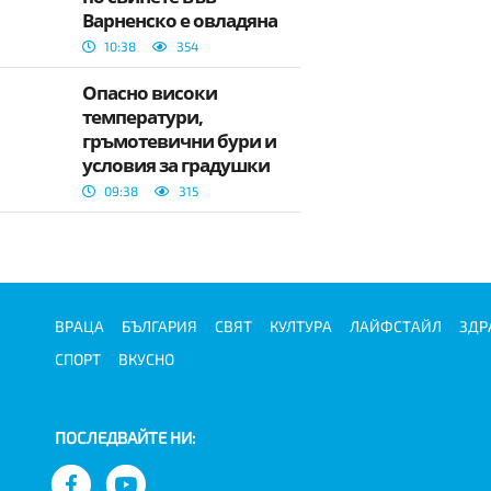
Варненско е овладяна
10:38
354
Опасно високи
температури,
гръмотевични бури и
условия за градушки
днес
09:38
315
ВРАЦА
БЪЛГАРИЯ
СВЯТ
КУЛТУРА
ЛАЙФСТАЙЛ
ЗДР
СПОРТ
ВКУСНО
ПОСЛЕДВАЙТЕ НИ: