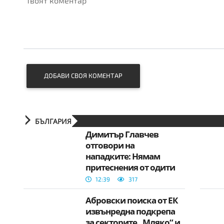
Твоят коментар
ДОБАВИ СВОЯ КОМЕНТАР
БЪЛГАРИЯ
Димитър Главчев
отговори на
нападките: Нямам
притеснения от одити
и проверки
12:39
317
Абровски поиска от ЕК
извънредна подкрепа
за секторите „Мляко“ и