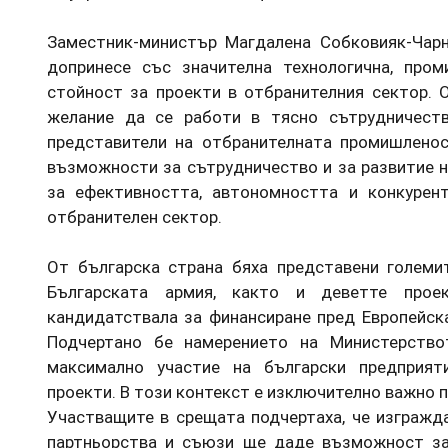
Заместник-министър Магдалена Собковияк-Чар
допринесе със значителна технологична, про
стойност за проекти в отбранителния сектор. 
желание да се работи в тясно сътрудничеств
представители на отбранителната промишленос
възможности за сътрудничество и за развитие н
за ефективността, автономността и конкурен
отбранителен сектор.
От българска страна бяха представени големи
Българската армия, както и деветте прое
кандидатствала за финансиране пред Европейск
Подчертано бе намерението на Министерств
максимално участие на български предприят
проекти. В този контекст е изключително важно п
Участващите в срещата подчертаха, че изгражда
партньорства и съюзи ще даде възможност за