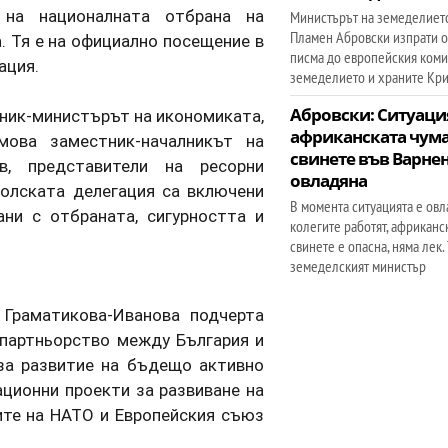
а на националната отбрана на
Министърът на земеделието
Пламен Абровски изпрати 
 Тя е на официално посещение в
писма до европейския коми
ация.
земеделието и храните Кр
Абровски: Ситуаци
тник-министърът на икономиката,
африканската чума
мова заместник-началникът на
свинете във Варнен
ев, представители на ресорни
овладяна
полската делегация са включени
В момента ситуацията е овл
ни с отбраната, сигурността и
колегите работят, африканс
свинете е опасна, няма лек. 
земеделският министър
 Граматикова-Иванова подчерта
партньорство между България и
за развитие на бъдещо активно
ционни проекти за развиване на
ите на НАТО и Европейския съюз