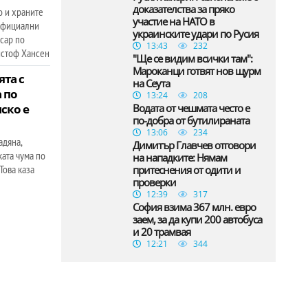
доказателства за пряко
 и храните
участие на НАТО в
официални
украинските удари по Русия
сар по
13:43
232
истоф Хансен
"Ще се видим всички там":
Мароканци готвят нов щурм
ята с
на Сеута
 по
13:24
208
ско е
Водата от чешмата често е
по-добра от бутилираната
13:06
234
адяна,
Димитър Главчев отговори
ката чума по
на нападките: Нямам
Това каза
притеснения от одити и
проверки
12:39
317
София взима 367 млн. евро
заем, за да купи 200 автобуса
и 20 трамвая
12:21
344