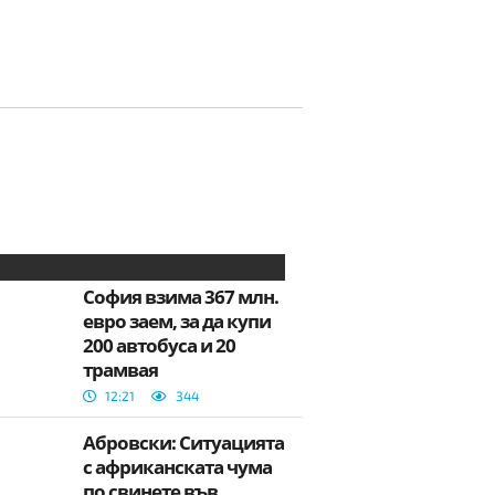
София взима 367 млн.
евро заем, за да купи
200 автобуса и 20
трамвая
12:21
344
Абровски: Ситуацията
с африканската чума
по свинете във