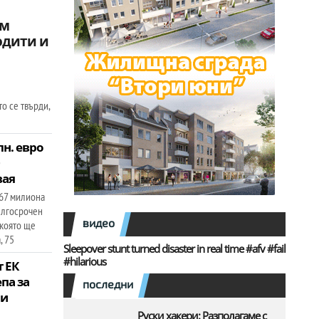
ам
одити и
о се твърди,
н. евро
0
вая
67 милиона
ългосрочен
видео
 която ще
, 75
Sleepover stunt turned disaster in real time #afv #fail
#hilarious
 ЕК
па за
последни
 и
Руски хакери: Разполагаме с