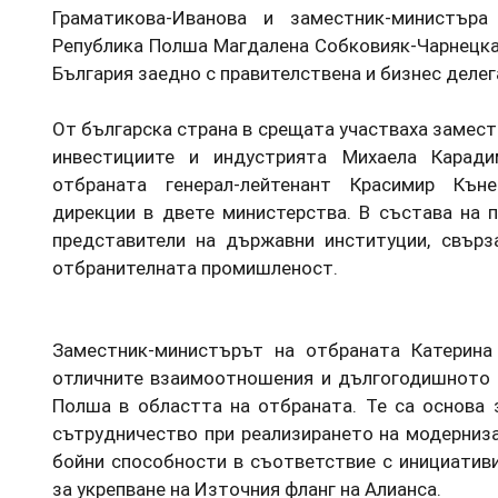
Граматикова-Иванова и заместник-министър
Република Полша Магдалена Собковияк-Чарнецка.
България заедно с правителствена и бизнес делег
От българска страна в срещата участваха замес
инвестициите и индустрията Михаела Каради
отбраната генерал-лейтенант Красимир Кън
дирекции в двете министерства. В състава на 
представители на държавни институции, свърза
отбранителната промишленост.
Заместник-министърът на отбраната Катерина
отличните взаимоотношения и дългогодишното 
Полша в областта на отбраната. Те са основа 
сътрудничество при реализирането на модерниза
бойни способности в съответствие с инициатив
за укрепване на Източния фланг на Алианса.