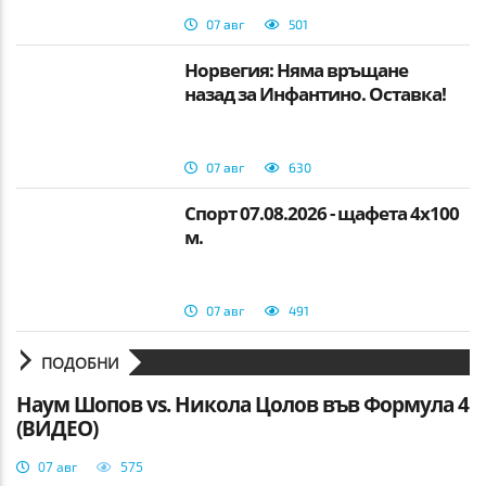
07 авг
501
Норвегия: Няма връщане
назад за Инфантино. Оставка!
07 авг
630
Спорт 07.08.2026 - щафета 4х100
м.
07 авг
491
ПОДОБНИ
Наум Шопов vs. Никола Цолов във Формула 4
(ВИДЕО)
07 авг
575