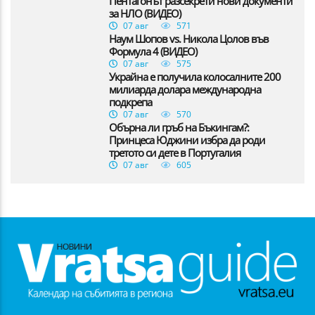
Пентагонът разсекрети нови документи
за НЛО (ВИДЕО)
07 авг
571
Наум Шопов vs. Никола Цолов във
Формула 4 (ВИДЕО)
07 авг
575
Украйна е получила колосалните 200
милиарда долара международна
подкрепа
07 авг
570
Обърна ли гръб на Бъкингам?:
Принцеса Юджини избра да роди
третото си дете в Португалия
07 авг
605