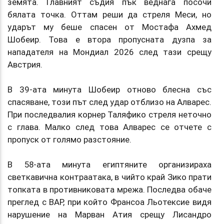
земята. Главният съдия пък веднага посочи
бялата точка. Оттам реши да стреля Меси, но
ударът му беше спасен от Мостафа Ахмед
Шобеир. Това е втора пропусната дузпа за
нападателя на Мондиал 2026 след тази срещу
Австрия.
В 39-ата минута Шобеир отново блесна със
спасяване, този път след удар отблизо на Алварес.
При последвалия корнер Таляфико стреля неточно
с глава. Малко след това Алварес се отчете с
пропуск от голямо разстояние.
В 58-ата минута египтяните организираха
светкавична контраатака, в чийто край Зико прати
топката в противниковата мрежа. Последва обаче
преглед с ВАР, при който Франсоа Льотексие видя
нарушение на Марван Атия срещу Лисандро