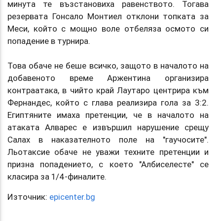
минута те възстановиха равенството. Тогава
резервата Гонсало Монтиел отклони топката за
Меси, който с мощно воле отбеляза осмото си
попадение в турнира.
Това обаче не беше всичко, защото в началото на
добавеното време Аржентина организира
контраатака, в чийто край Лаутаро центрира към
Фернандес, който с глава реализира гола за 3:2.
Египтяните имаха претенции, че в началото на
атаката Алварес е извършил нарушение срещу
Салах в наказателното поле на "гаучосите".
Льотаксие обаче не уважи техните претенции и
призна попадението, с което "Албиселесте" се
класира за 1/4-финалите.
Източник:
epicenter.bg