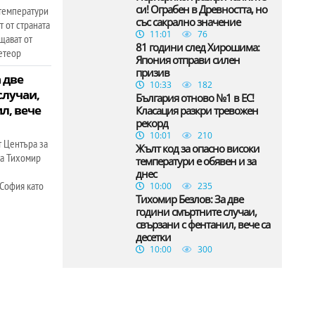
си! Ограбен в Древността, но
 температури
със сакрално значение
т от страната
11:01
76
бщават от
81 години след Хирошима:
етеор
Япония отправи силен
призив
 две
10:33
182
случаи,
България отново №1 в ЕС!
л, вече
Класация разкри тревожен
рекорд
10:01
210
т Центъра за
Жълт код за опасно високи
та Тихомир
температури е обявен и за
днес
 София като
10:00
235
Тихомир Безлов: За две
години смъртните случаи,
свързани с фентанил, вече са
десетки
10:00
300