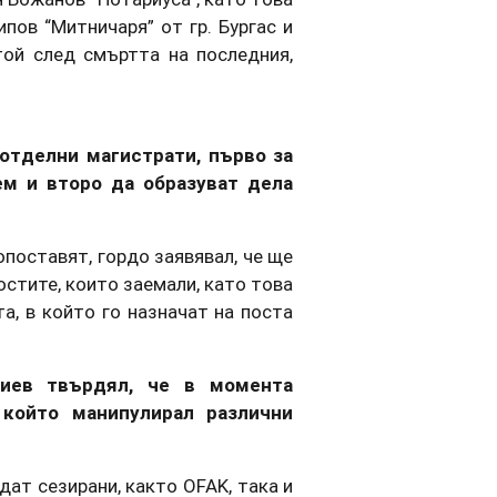
пов “Митничаря” от гр. Бургас и
той след смъртта на последния,
отделни магистрати, първо за
ем и второ да образуват дела
опоставят, гордо заявявал, че ще
остите, които заемали, като това
а, в който го назначат на поста
иев твърдял, че в момента
 който манипулирал различни
ат сезирани, както OFAK, така и