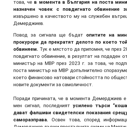
това, че
в момента в България на поста мин
назначен човек с повдигнато обвинение з
извършено в качеството му на служебен вътреш
Демерджиев.
Повод за сигнала ще бъдат
опитите на мин
прокурори да прекратят делото по което той
обвиняем.
Тук е мястото да припомня, че през 
повдигнато обвинение, в резултат на подаден о
министър на МВР през 2023 г. за това, че под
поста министър на МВР допълнително споразумен
което финансово натовари стойността по общест
новите документи за самоличност.
Поради причината, че в момента Демерджиев е
мен сигнал, последният
усилено търси “коша
дават фалшиви свидетелски показания срещу
саморазправа.
Освен това, според информац
Демерджиев държи престъпните схеми на Мартин 