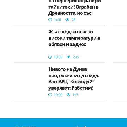
на Перперикон разкри
тайните си! Ограбен в
Древността, но със
сакрално значение
11:01
76
Жълт код за опасно
високи температури е
обявен и за днес
10:00
235
Нивото на Дунав
продължава да спада.
А от АЕЦ “Козлодуй”
уверяват: Работим!
10:00
147