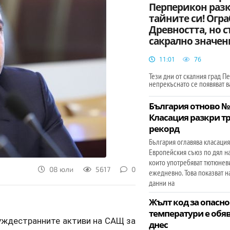
Перперикон раз
тайните си! Огра
Древността, но с
сакрално значен
11:01
76
Тези дни от скалния град 
непрекъснато се появяват 
България отново №1
Класация разкри т
рекорд
България оглавява класация
Европейския съюз по дял на
които употребяват тютюнев
08 юли
5617
0
ежедневно. Това показват н
данни на
Жълт код за опасн
температури е обяв
уждестранните активи на САЩ за
днес