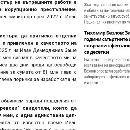
истър на вътрешните работи е
Жълт код за опасно високи
а корупционно престъпление
,
е обявен за по-голямата час
за четвъртък - 6 август, съо
ен министър през 2022 г. Иван
Националния институт по м
Тихомир Безлов: За
истъра да притиска отделни
години смъртните 
 е привлечен в качеството на
свързани с фентани
2025 г. на Иван Демерджиев беше
са десетки
т мен сигнал в качеството ми на
Експертът по сигурността о
писа два дни преди да освободи
изследване на демокрация
Безлов определи разбитата
ие за сумата от 81 млн. лева, с
лаборатория за фентанил в
вена поръчка за изработката на
изключител
 обвиняем заради подадения от
ревски” свидетели, които да
 мен, с една единствена цел-
ията от известно време Иван
Божанов “Нотариуса”, като това