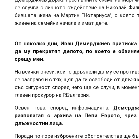
се случва с личното съдействие на Николай Фили
бившата жена на Мартин “Нотариуса”, с която 
живее на семейни начала и имат дете.
От няколко дни, Иван Демерджиев притиска 
да му прекратят делото, по което е обвиня
срещу мен.
На всички онези, които дръзнели да му се против
се разправя и с тях, щял да ги освободи от длъжн
със сигурност според него ще се случи, в момент
главен прокурор на Р.България.
Освен това, според информацията,
Демердж
разполагал с архива на Пепи Еврото, чрез
длъжностни лица.
Поради по-горе изброените обстоятелства ще бъд