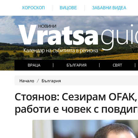
ХОРОСКОП
ВИЦОВЕ
ЗАБАВНИ ВИДЕА
ВРАЦА
БЪЛГАРИЯ
СВЯТ
Начало
България
Стоянов: Сезирам OFAK
работи е човек с повди