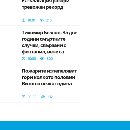
ЕС! Класация разкри
тревожен рекорд
10:01
210
Тихомир Безлов: За две
години смъртните
случаи, свързани с
фентанил, вече са
десетки
10:00
300
Пожарите изпепеляват
гори колкото половин
Витоша всяка година
09:32
182