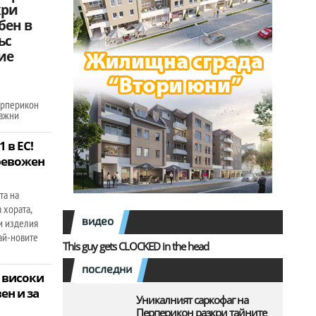
кри
бен в
ъс
ие
Перперикон
важни
 в ЕС!
ревожен
та на
 хората,
видео
и изделия
ай-новите
This guy gets CLOCKED in the head
последни
о високи
ен и за
Уникалният саркофаг на
Перперикон разкри тайните