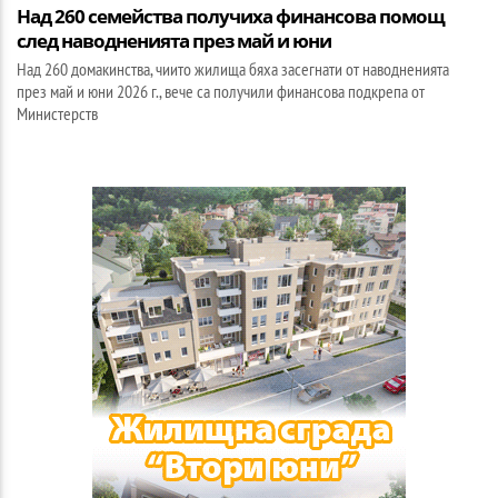
Над 260 семейства получиха финансова помощ
след наводненията през май и юни
Над 260 домакинства, чиито жилища бяха засегнати от наводненията
през май и юни 2026 г., вече са получили финансова подкрепа от
Министерств