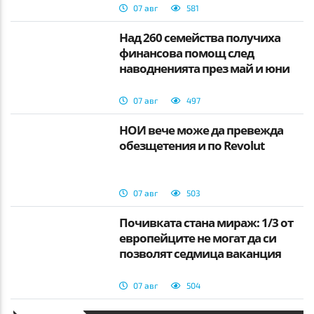
училище
07 авг
581
Над 260 семейства получиха
финансова помощ след
наводненията през май и юни
07 авг
497
НОИ вече може да превежда
обезщетения и по Revolut
07 авг
503
Почивката стана мираж: 1/3 от
европейците не могат да си
позволят седмица ваканция
07 авг
504