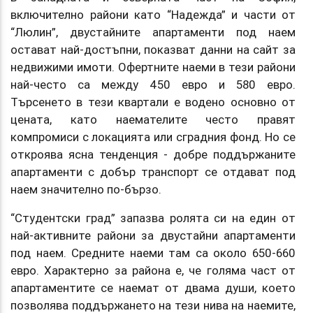
включително райони като “Надежда” и части от
“Люлин”, двустайните апартаменти под наем
остават най-достъпни, показват данни на сайт за
недвижими имоти. Офертните наеми в тези райони
най-често са между 450 евро и 580 евро.
Търсенето в тези квартали е водено основно от
цената, като наемателите често правят
компромиси с локацията или сградния фонд. Но се
откроява ясна тенденция - добре поддържаните
апартаменти с добър транспорт се отдават под
наем значително по-бързо.
“Студентски град” запазва ролята си на един от
най-активните райони за двустайни апартаменти
под наем. Средните наеми там са около 650-660
евро. Характерно за района е, че голяма част от
апартаментите се наемат от двама души, което
позволява поддържането на тези нива на наемите,