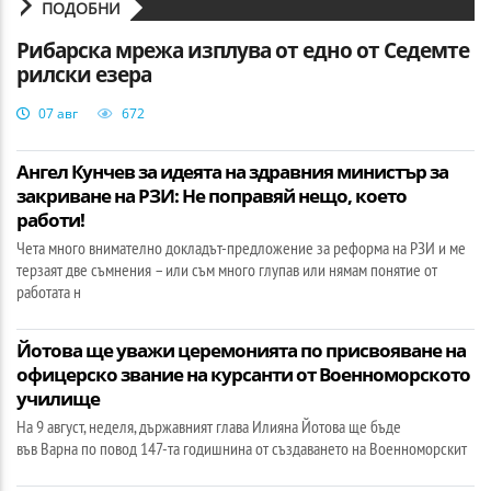
ПОДОБНИ
Рибарска мрежа изплува от едно от Седемте
рилски езера
07 авг
672
Ангел Кунчев за идеята на здравния министър за
закриване на РЗИ: Не поправяй нещо, което
работи!
Чета много внимателно докладът-предложение за реформа на РЗИ и ме
терзаят две съмнения – или съм много глупав или нямам понятие от
работата н
Йотова ще уважи церемонията по присвояване на
офицерско звание на курсанти от Военноморското
училище
На 9 август, неделя, държавният глава Илияна Йотова ще бъде
във Варна по повод 147-та годишнина от създаването на Военноморскит