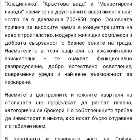
“Хладилника”, “Kръстова вада” и “Манастирски
ливади” наемите на двустайните апартаменти най-
често са в диапазона 700-850 евро. Основната
причина за високите наеми е концентрацията на
ново строителство, модерни жилищни комплекси и
добрата свързаност с бизнес зоните на града.
Наемателите в тези квартали са изключително
взискателни - те очакват функционално
разпределение, добро естествено осветление,
съвременни уреди и най-вече възможност за
паркиране.
Наемите в централните и южните квартали на
столицата ще продължат да растат плавно,
категорични са брокери. Но собствениците трябва
да инвестират в имота, ако искат бързо отдаване
и стабилен наем.
B западната и северната част на София,