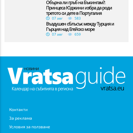
Обърна ли гръб на Бъкингам?:
Принцеса Юджини избра да роди
третото си дете в Португалия
07 авг
583
Въздушен сблъсък между Турция и
Гърция над Егейско море
07 авг
659
Контакти
За реклама
Условия за ползване