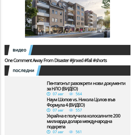
видео
One Comment Away From Disaster #jinxed #fail #shorts
последни
Пентагонът разсекрети нови документи
за НЛО (ВИДЕО)
07 авг
564
Наум Шопов vs. Никола Цолов във
Формула 4 (ВИДЕО)
07 авг
557
Украйна е получила колосалните 200
милиарда долара международна
подкрепа
07 авг
561