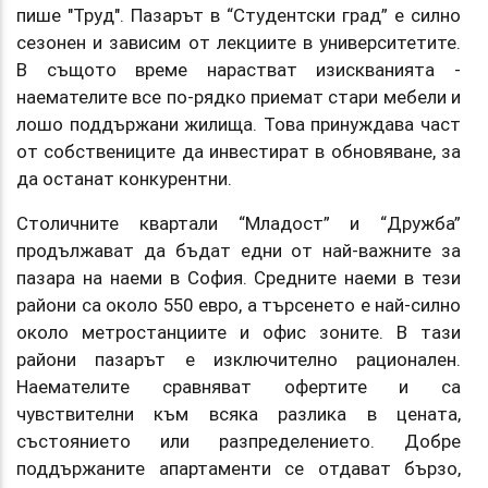
пише "Труд". Пазарът в “Студентски град” е силно
сезонен и зависим от лекциите в университетите.
B същото време нарастват изискванията -
наемателите все по-рядко приемат стари мебели и
лошо поддържани жилища. Това принуждава част
от собствениците да инвестират в обновяване, за
да останат конкурентни.
Столичните квартали “Младост” и “Дружба”
продължават да бъдат едни от най-важните за
пазара на наеми в София. Средните наеми в тези
райони са около 550 евро, а търсенето е най-силно
около метростанциите и офис зоните. В тази
райони пазарът е изключително рационален.
Наемателите сравняват офертите и са
чувствителни към всяка разлика в цената,
състоянието или разпределението. Добре
поддържаните апартаменти се отдават бързо,