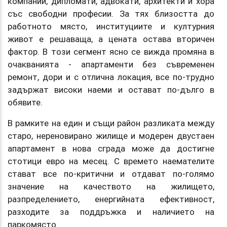
компании, дипломати, адвокати, архитекти и хора
със свободни професии. За тях близостта до
работното място, институциите и културния
живот е решаваща, а цената остава вторичен
фактор. B този сегмент ясно се вижда промяна в
очакванията - апартаменти без съвременен
ремонт, дори и с отлична локация, все по-трудно
задържат високи наеми и остават по-дълго в
обявите.
B рамките на един и същи район разликата между
старо, нереновирано жилище и модерен двустаен
апартамент в нова сграда може да достигне
стотици евро на месец. С времето наемателите
стават все по-критични и отдават по-голямо
значение на качеството на жилището,
разпределението, енергийната ефективност,
разходите за поддръжка и наличието на
паркомясто.