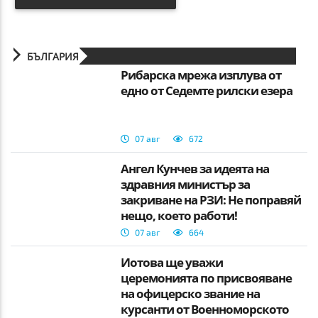
БЪЛГАРИЯ
Рибарска мрежа изплува от
едно от Седемте рилски езера
07 авг
672
Ангел Кунчев за идеята на
здравния министър за
закриване на РЗИ: Не поправяй
нещо, което работи!
07 авг
664
Йотова ще уважи
церемонията по присвояване
на офицерско звание на
курсанти от Военноморското