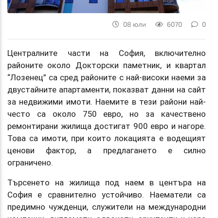
08 юли
6070
0
Централните части на София, включително
районите около Докторски паметник, и квартал
“Лозенец” са сред районите с най-високи наеми за
двустайните апартаменти, показват данни на сайт
за недвижими имоти. Наемите в тези райони най-
често са около 750 евро, но за качествено
ремонтирани жилища достигат 900 евро и нагоре.
Това са имоти, при които локацията е водещият
ценови фактор, а предлагането е силно
ограничено.
Търсенето на жилища под наем в центъра на
София е сравнително устойчиво. Наематели са
предимно чужденци, служители на международни