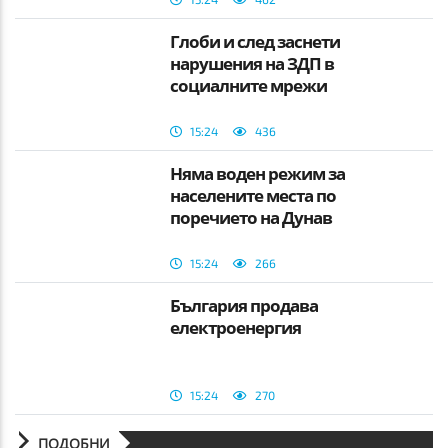
Глоби и след заснети
нарушения на ЗДП в
социалните мрежи
15:24
436
Няма воден режим за
населените места по
поречието на Дунав
15:24
266
България продава
електроенергия
15:24
270
ПОДОБНИ