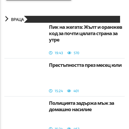
ВРАЦА
Пик на жегата: Жълт и оранжев
код за почти цялата страна за
утре
19:43
570
Престъпността през месец юли
15:24
401
Полицията задържа мъж за
домашно насилие
15:24
462