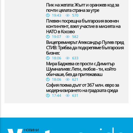
Пик на жегата: Жълт и оранжев код за
почти цялата страна за утре
19:43
570
Плевен посрещна българския военен
контингент, взел участие в мисията на
НАТО в Косово
19:07
582
Вицепремиерът Александър Пулев пред
СТИВ: Трябва да подкрепяме българския
бизнес
18:06
633
Мира Баджева се прости с Димитър
Шумналиев: Лети, любов - ти, който
обичаше, без да притежаваш
18:06
621
София поема дълг от 367 млн. евро за
модернизирането на градската среда
17:44
631