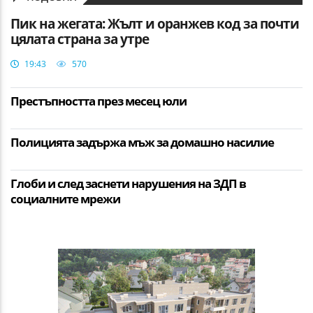
Пик на жегата: Жълт и оранжев код за почти
цялата страна за утре
19:43
570
Престъпността през месец юли
Полицията задържа мъж за домашно насилие
Глоби и след заснети нарушения на ЗДП в
социалните мрежи