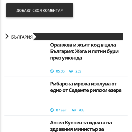
ДОБАВИ СВОЯ КОМЕНТАР
БЪЛГАРИЯ
Оранжев и жълт код в цяла
България: Жега и летни бури
през уикенда
05:05
255
Рибарска мрежа изплува от
едно от Седемте рилски езера
07 авг
708
Ангел Кунчев за идеята на
здравния министър за