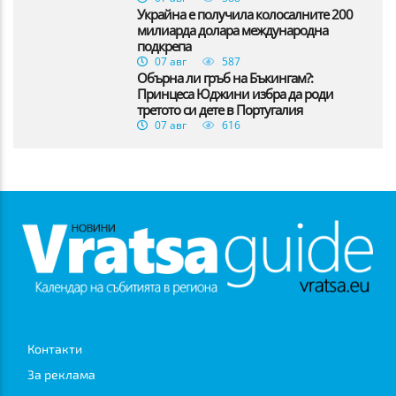
Украйна е получила колосалните 200
милиарда долара международна
подкрепа
07 авг
587
Обърна ли гръб на Бъкингам?:
Принцеса Юджини избра да роди
третото си дете в Португалия
07 авг
616
Контакти
За реклама