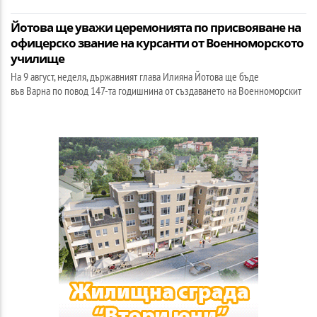
Йотова ще уважи церемонията по присвояване на
офицерско звание на курсанти от Военноморското
училище
На 9 август, неделя, държавният глава Илияна Йотова ще бъде
във Варна по повод 147-та годишнина от създаването на Военноморскит