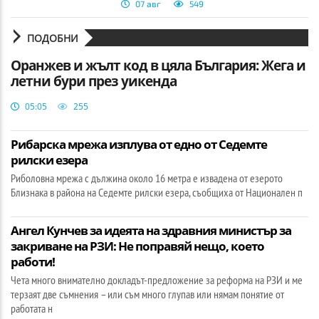
07 авг
549
ПОДОБНИ
Оранжев и жълт код в цяла България: Жега и
летни бури през уикенда
05:05
255
Рибарска мрежа изплува от едно от Седемте
рилски езера
Риболовна мрежа с дължина около 16 метра е извадена от езерото
Близнака в района на Седемте рилски езера, съобщиха от Национален п
Ангел Кунчев за идеята на здравния министър за
закриване на РЗИ: Не поправяй нещо, което
работи!
Чета много внимателно докладът-предложение за реформа на РЗИ и ме
терзаят две съмнения – или съм много глупав или нямам понятие от
работата н