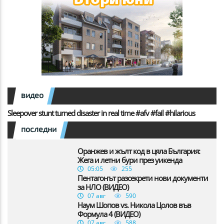
видео
Sleepover stunt turned disaster in real time #afv #fail #hilarious
последни
Оранжев и жълт код в цяла България:
Жега и летни бури през уикенда
05:05
255
Пентагонът разсекрети нови документи
за НЛО (ВИДЕО)
07 авг
590
Наум Шопов vs. Никола Цолов във
Формула 4 (ВИДЕО)
07 авг
588