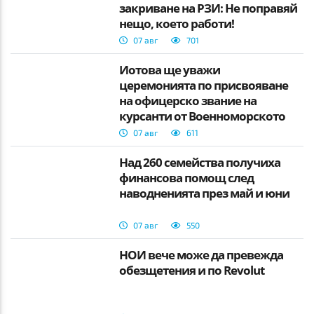
закриване на РЗИ: Не поправяй
нещо, което работи!
07 авг
701
Йотова ще уважи
церемонията по присвояване
на офицерско звание на
курсанти от Военноморското
училище
07 авг
611
Над 260 семейства получиха
финансова помощ след
наводненията през май и юни
07 авг
550
НОИ вече може да превежда
обезщетения и по Revolut