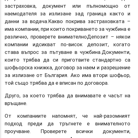
застраховка, документ или пълномощно от
наемодателя за излизане зад граница както и
данни за водача.Какво покрива застраховката –
има компании, при които покриването за чужбина е
различно, проверете внимателноДепозит – някои
компании идсикват по-висок депозит, когато
става въпрос за пътуване в чужбина.Документи,
които трябва да си приготвите стандартно са
шофьорска книжка, договор за наем и разрешение
за излизане от България. Ако има втори шофьор,
той също трябва да е вписан по договора.
Друго, за което трябва да внимавате е часът на
връщане.
От компаниите напомнят, че най-разомният
подход преди да тръгнете е внимателното
проучване. Проверете всички документи,