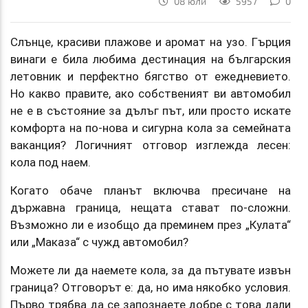
08 юли
5957
0
Слънце, красиви плажове и аромат на узо. Гърция
винаги е била любима дестинация на българския
летовник и перфектно бягство от ежедневието.
Но какво правите, ако собственият ви автомобил
не е в състояние за дълъг път, или просто искате
комфорта на по-нова и сигурна кола за семейната
ваканция? Логичният отговор изглежда лесен:
кола под наем.
Когато обаче планът включва пресичане на
държавна граница, нещата стават по-сложни.
Възможно ли е изобщо да преминем през „Кулата“
или „Маказа“ с чужд автомобил?
Можете ли да наемете кола, за да пътувате извън
граница? Отговорът е: да, но има някобко условия.
Първо трябва да се запознаете добре с това дали