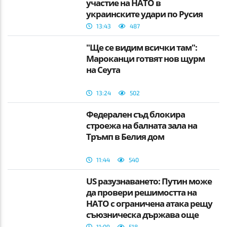
участие на НАТО в
украинските удари по Русия
13:43
487
"Ще се видим всички там":
Мароканци готвят нов щурм
на Сеута
13:24
502
Федерален съд блокира
строежа на балната зала на
Тръмп в Белия дом
11:44
540
US разузнаването: Путин може
да провери решимостта на
НАТО с ограничена атака рещу
съюзническа държава още
тази есен
11:09
518