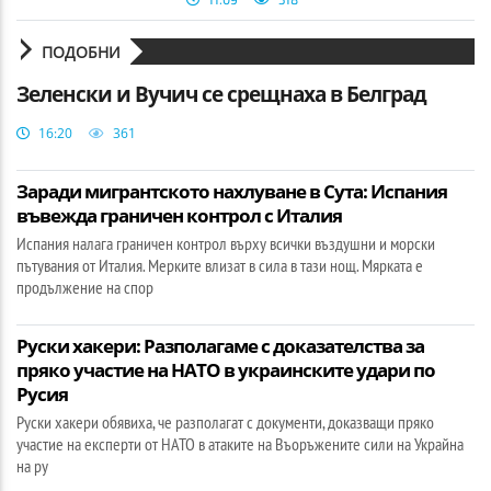
ПОДОБНИ
Зеленски и Вучич се срещнаха в Белград
16:20
361
Заради мигрантското нахлуване в Сута: Испания
въвежда граничен контрол с Италия
Испания налага граничен контрол върху всички въздушни и морски
пътувания от Италия. Мерките влизат в сила в тази нощ. Мярката е
продължение на спор
Руски хакери: Разполагаме с доказателства за
пряко участие на НАТО в украинските удари по
Русия
Руски хакери обявиха, че разполагат с документи, доказващи пряко
участие на експерти от НАТО в атаките на Въоръжените сили на Украйна
на ру