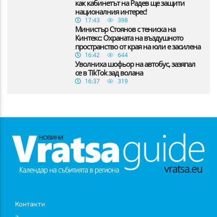
как кабинетът на Радев ще защити
националния интерес!
17:43
398
Министър Стоянов с тениска на
Кинтекс: Охраната на въздушното
пространство от края на юли е засилена
16:42
644
Уволниха шофьор на автобус, зазяпал
се в TikTok зад волана
16:37
319
Контакти