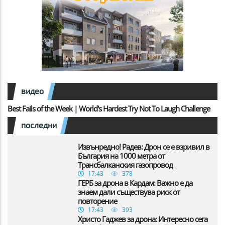
видео
Best Fails of the Week | World's Hardest Try Not To Laugh Challenge
последни
Извънредно! Радев: Дрон се е взривил в
България на 1000 метра от
Трансбалканския газопровод
17:43
378
ГЕРБ за дрона в Кардам: Важно е да
знаем дали съществува риск от
повторение
17:43
393
Христо Гаджев за дрона: Интересно сега