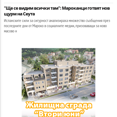
"Ще се видим всички там": Мароканци готвят нов
щурм на Сеута
Испанските сили за сигурност анализираха множество съобщения през
последните дни от Мароко в социалните медии, призоваващи за ново
масово н