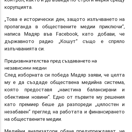
корупцията.
„Това е исторически ден, защото излъчването на
пропаганда в обществените медии приключи“,
написа Мадяр във Facebook, като добави, че
държавното радио „Кошут“ също е спряло
излъчванията си.
Предизвикателства пред създаването на
независими медии
След изборната си победа Мадяр заяви, че целта
му е да създаде обществена медийна система,
която предоставя „наистина балансирани и
обективни новини“. Едно от първите му решения
като премиер беше да разпореди „цялостен и
незабавен“ преглед на работата и финансирането
на обществените медии.
Медийни анализатори обаче предупреждават, че