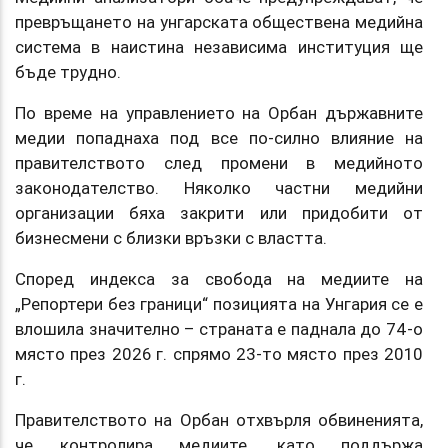
превръщането на унгарската обществена медийна
система в наистина независима институция ще
бъде трудно.
По време на управлението на Орбан държавните
медии попаднаха под все по-силно влияние на
правителството след промени в медийното
законодателство. Няколко частни медийни
организации бяха закрити или придобити от
бизнесмени с близки връзки с властта.
Според индекса за свобода на медиите на
„Репортери без граници“ позицията на Унгария се е
влошила значително – страната е паднала до 74-о
място през 2026 г. спрямо 23-то място през 2010
г.
Правителството на Орбан отхвърля обвиненията,
че контролира медиите, като поддържа