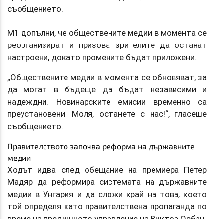
съобщението.
M1 допълни, че обществените медии в момента се
реорганизират и призова зрителите да останат
настроени, докато промените бъдат приложени.
„Обществените медии в момента се обновяват, за
да могат в бъдеще да бъдат независими и
надеждни. Новинарските емисии временно са
преустановени. Моля, останете с нас!“, гласеше
съобщението.
Правителството започва реформа на държавните
медии
Ходът идва след обещание на премиера Петер
Мадяр да реформира системата на държавните
медии в Унгария и да сложи край на това, което
той определя като правителствена пропаганда по
време на предишното управление на Виктор Орбан.