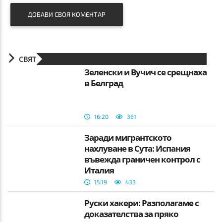
ДОБАВИ СВОЯ КОМЕНТАР
СВЯТ
Зеленски и Вучич се срещнаха
в Белград
16:20
361
Заради мигрантското
нахлуване в Сута: Испания
въвежда граничен контрол с
Италия
15:19
433
Руски хакери: Разполагаме с
доказателства за пряко