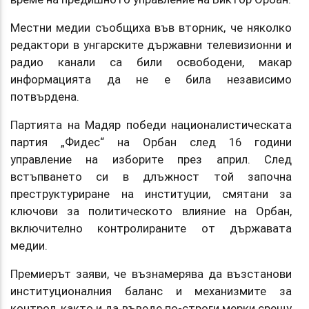
Местни медии съобщиха във вторник, че няколко
редактори в унгарските държавни телевизионни и
радио канали са били освободени, макар
информацията да не е била независимо
потвърдена.
Партията на Мадяр победи националистическата
партия „Фидес“ на Орбан след 16 години
управление на изборите през април. След
встъпването си в длъжност той започна
преструктуриране на институции, смятани за
ключови за политическото влияние на Орбан,
включително контролираните от държавата
медии.
Премиерът заяви, че възнамерява да възстанови
институционалния баланс и механизмите за
контрол, както и да въведе по-строги мерки срещу