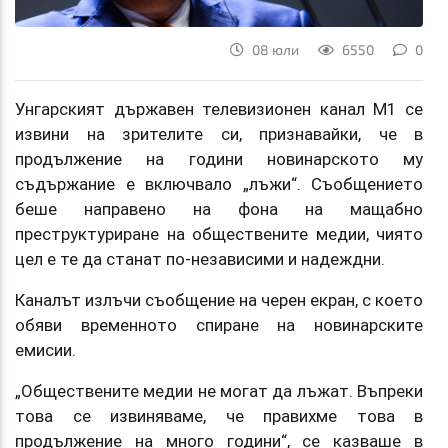
08 юли
6550
0
Унгарският държавен телевизионен канал M1 се
извини на зрителите си, признавайки, че в
продължение на години новинарското му
съдържание е включвало „лъжи“. Съобщението
беше направено на фона на мащабно
преструктуриране на обществените медии, чиято
цел е те да станат по-независими и надеждни.
Каналът излъчи съобщение на черен екран, с което
обяви временното спиране на новинарските
емисии.
„Обществените медии не могат да лъжат. Въпреки
това се извиняваме, че правихме това в
продължение на много години“, се казваше в